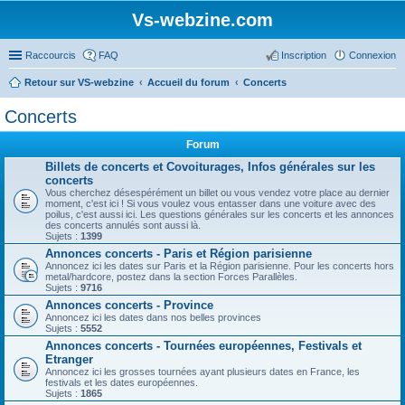
Vs-webzine.com
Raccourcis
FAQ
Inscription
Connexion
Retour sur VS-webzine
Accueil du forum
Concerts
Concerts
Forum
Billets de concerts et Covoiturages, Infos générales sur les
concerts
Vous cherchez désespérément un billet ou vous vendez votre place au dernier
moment, c'est ici ! Si vous voulez vous entasser dans une voiture avec des
poilus, c'est aussi ici. Les questions générales sur les concerts et les annonces
des concerts annulés sont aussi là.
Sujets :
1399
Annonces concerts - Paris et Région parisienne
Annoncez ici les dates sur Paris et la Région parisienne. Pour les concerts hors
metal/hardcore, postez dans la section Forces Parallèles.
Sujets :
9716
Annonces concerts - Province
Annoncez ici les dates dans nos belles provinces
Sujets :
5552
Annonces concerts - Tournées européennes, Festivals et
Etranger
Annoncez ici les grosses tournées ayant plusieurs dates en France, les
festivals et les dates européennes.
Sujets :
1865