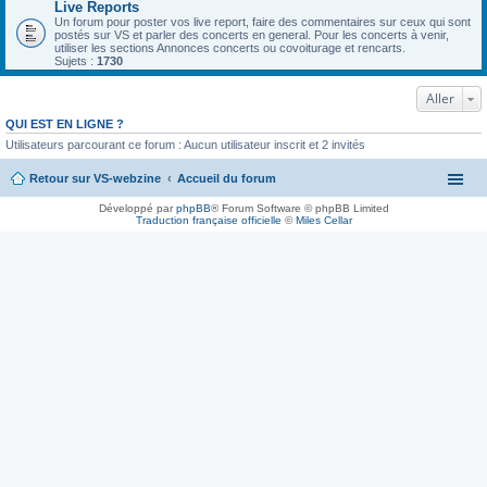
Live Reports
Un forum pour poster vos live report, faire des commentaires sur ceux qui sont
postés sur VS et parler des concerts en general. Pour les concerts à venir,
utiliser les sections Annonces concerts ou covoiturage et rencarts.
Sujets :
1730
Aller
QUI EST EN LIGNE ?
Utilisateurs parcourant ce forum : Aucun utilisateur inscrit et 2 invités
Retour sur VS-webzine
Accueil du forum
Développé par
phpBB
® Forum Software © phpBB Limited
Traduction française officielle
©
Miles Cellar