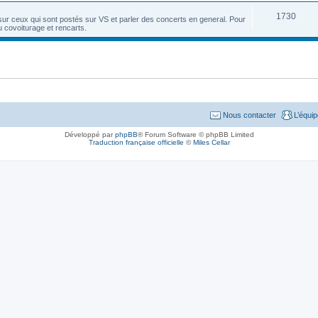
1730
sur ceux qui sont postés sur VS et parler des concerts en general. Pour
u covoiturage et rencarts.
Nous contacter
L’équi
Développé par
phpBB
® Forum Software © phpBB Limited
Traduction française officielle
©
Miles Cellar