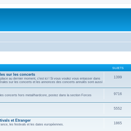
SUJETS
les sur les concerts
1399
lace au dernier moment, c'est ici ! Si vous voulez vous entasser dans
nérales sur les concerts et les annonces des concerts annulés sont aussi
9716
r les concerts hors metal/hardcore, postez dans la section Forces
5552
ivals et Etranger
1865
ance, les festivals et les dates européennes.