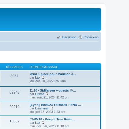
Inscription
Connexion
MESSAGES
DERNIER MESSAGE
Vend 1 place pour Marillion à…
3957
par
Lax
C
jeu. oct. 20, 2022 5:53 am
o
n
11.10 - Sidilarsen + guests @…
s
62248
par
Crixos
u
C
mer. août 21, 2024 11:42 pm
l
o
t
n
e
[Lyon] 19/06/23 TERROR + END …
20210
s
r
par
krustyeah
u
C
l
jeu. juin 15, 2023 1:23 pm
l
o
e
t
n
d
03-05.10 - Keep It True Risin…
13837
e
s
e
par
Lax
r
u
r
C
mar. déc. 26, 2023 11:18 am
l
l
n
o