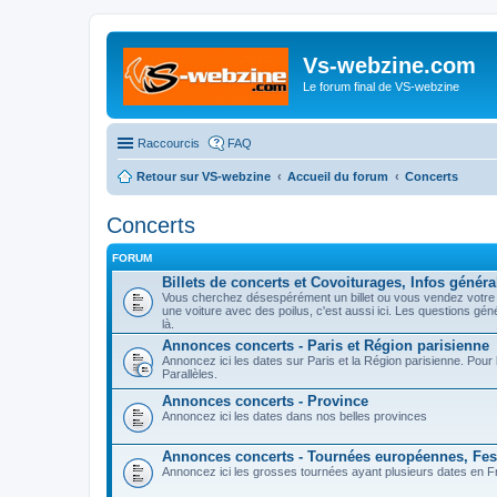
Vs-webzine.com
Le forum final de VS-webzine
Raccourcis
FAQ
Retour sur VS-webzine
Accueil du forum
Concerts
Concerts
FORUM
Billets de concerts et Covoiturages, Infos généra
Vous cherchez désespérément un billet ou vous vendez votre p
une voiture avec des poilus, c'est aussi ici. Les questions gé
là.
Annonces concerts - Paris et Région parisienne
Annoncez ici les dates sur Paris et la Région parisienne. Pou
Parallèles.
Annonces concerts - Province
Annoncez ici les dates dans nos belles provinces
Annonces concerts - Tournées européennes, Fest
Annoncez ici les grosses tournées ayant plusieurs dates en Fr