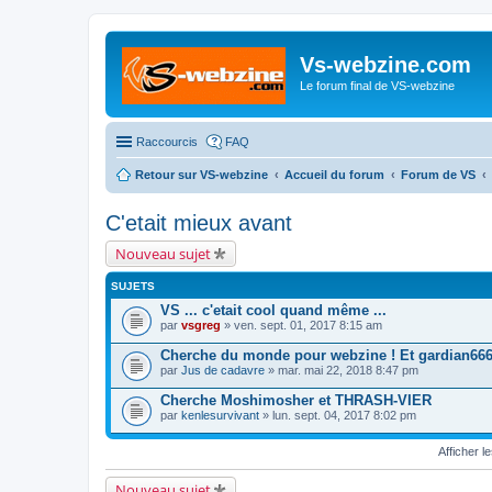
Vs-webzine.com
Le forum final de VS-webzine
Raccourcis
FAQ
Retour sur VS-webzine
Accueil du forum
Forum de VS
C'etait mieux avant
Nouveau sujet
SUJETS
VS ... c'etait cool quand même ...
par
vsgreg
» ven. sept. 01, 2017 8:15 am
Cherche du monde pour webzine ! Et gardian666 e
par
Jus de cadavre
» mar. mai 22, 2018 8:47 pm
Cherche Moshimosher et THRASH-VIER
par
kenlesurvivant
» lun. sept. 04, 2017 8:02 pm
Afficher l
Nouveau sujet