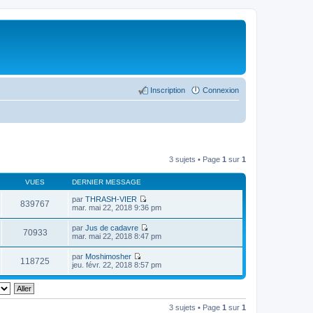
Inscription
Connexion
3 sujets • Page
1
sur
1
VUES
DERNIER MESSAGE
par
THRASH-VIER
839767
C
mar. mai 22, 2018 9:36 pm
o
n
par
Jus de cadavre
s
70933
C
mar. mai 22, 2018 8:47 pm
u
o
l
n
par
Moshimosher
t
s
118725
C
jeu. févr. 22, 2018 8:57 pm
e
u
o
r
l
n
l
t
s
e
e
u
d
r
l
e
3 sujets • Page
1
sur
1
l