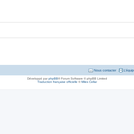
Nous contacter
L’équi
Développé par
phpBB
® Forum Software © phpBB Limited
Traduction française officielle
©
Miles Cellar