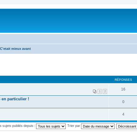
C'etait mieux avant
RÉPONSES
16
1
2
n particulier !
0
4
es sujets publiés depuis :
Trier par