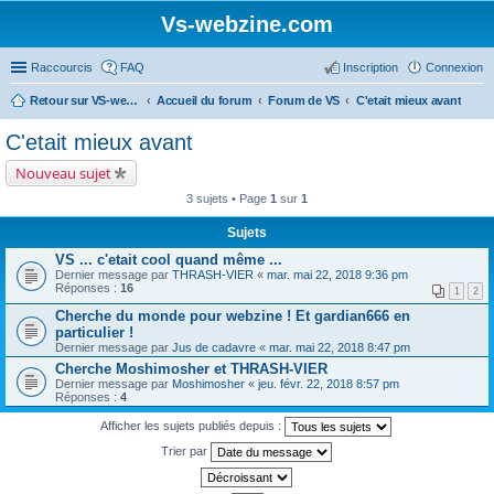
Vs-webzine.com
Raccourcis
FAQ
Inscription
Connexion
Retour sur VS-webzine
Accueil du forum
Forum de VS
C'etait mieux avant
C'etait mieux avant
Nouveau sujet
3 sujets • Page
1
sur
1
Sujets
VS ... c'etait cool quand même ...
Dernier message par
THRASH-VIER
«
mar. mai 22, 2018 9:36 pm
Réponses :
16
1
2
Cherche du monde pour webzine ! Et gardian666 en
particulier !
Dernier message par
Jus de cadavre
«
mar. mai 22, 2018 8:47 pm
Cherche Moshimosher et THRASH-VIER
Dernier message par
Moshimosher
«
jeu. févr. 22, 2018 8:57 pm
Réponses :
4
Afficher les sujets publiés depuis :
Trier par