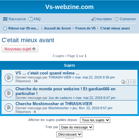
Vs-webzine.com
Raccourcis
FAQ
Inscription
Connexion
Retour sur VS-webzine
Accueil du forum
Forum de VS
C'etait mieux avant
C'etait mieux avant
Nouveau sujet
3 sujets • Page
1
sur
1
Sujets
VS ... c'etait cool quand même ...
Dernier message par
THRASH-VIER
«
mar. mai 22, 2018 9:36 pm
Réponses :
16
1
2
Cherche du monde pour webzine ! Et gardian666 en
particulier !
Dernier message par
Jus de cadavre
«
mar. mai 22, 2018 8:47 pm
Cherche Moshimosher et THRASH-VIER
Dernier message par
Moshimosher
«
jeu. févr. 22, 2018 8:57 pm
Réponses :
4
Afficher les sujets publiés depuis :
Trier par