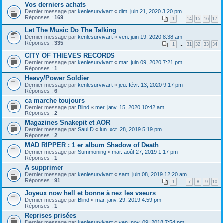
Vos derniers achats
Dernier message par
kenlesurvivant
«
dim. juin 21, 2020 3:20 pm
Réponses :
169
1
…
14
15
16
17
Let The Music Do The Talking
Dernier message par
kenlesurvivant
«
ven. juin 19, 2020 8:38 am
Réponses :
335
1
…
31
32
33
34
CITY OF THIEVES RECORDS
Dernier message par
kenlesurvivant
«
mar. juin 09, 2020 7:21 pm
Réponses :
1
Heavy/Power Soldier
Dernier message par
kenlesurvivant
«
jeu. févr. 13, 2020 9:17 pm
Réponses :
6
ca marche toujours
Dernier message par
Blind
«
mer. janv. 15, 2020 10:42 am
Réponses :
2
Magazines Snakepit et AOR
Dernier message par
Saul D
«
lun. oct. 28, 2019 5:19 pm
Réponses :
2
MAD RIPPER : 1 er album Shadow of Death
Dernier message par
Summoning
«
mar. août 27, 2019 1:17 pm
Réponses :
1
A supprimer
Dernier message par
kenlesurvivant
«
sam. juin 08, 2019 12:20 am
Réponses :
91
1
…
7
8
9
10
Joyeux now hell et bonne à nez les vseurs
Dernier message par
Blind
«
mar. janv. 29, 2019 4:59 pm
Réponses :
1
Reprises prisées
Dernier message par
kenlesurvivant
«
ven. nov. 09, 2018 7:54 pm