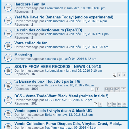
Hardcore Familly
Dernier message par
CromCruach
«
sam. déc. 10, 2016 6:49 pm
Réponses :
3
Yes! We Have No Bananas Today! (enclos experimental)
Dernier message par
kenlesurvivant
«
ven. déc. 02, 2016 6:14 pm
Réponses :
2
Le coin des collectionneurs (Tape/CD)
Dernier message par
kenlesurvivant
«
ven. déc. 02, 2016 12:14 pm
Réponses :
1
Votre collec de fan
Dernier message par
kenlesurvivant
«
ven. déc. 02, 2016 11:20 am
Mastering
Dernier message par
sloanne
«
jeu. août 04, 2016 8:42 am
SOUTH FROM HERE RECORDS - NEWS 01/05/16
Dernier message par
korbendallas
«
lun. mai 02, 2016 9:10 am
Réponses :
16
1
2
\\\ Baisse de prix ! tout doit partir ! ///
Dernier message par
Vinzzz
«
lun. avr. 18, 2016 2:04 pm
Réponses :
1002
1
…
98
99
100
101
DCS - Vente/Trade/Want Black Metal (rarities inside !)
Dernier message par
DCS
«
mer. avr. 13, 2016 4:22 pm
Réponses :
191
1
…
17
18
19
20
Vends tapes / cds / vinyls death & black UG
Dernier message par
Belial
«
mer. avr. 13, 2016 3:18 pm
Réponses :
2
Vends Collection Perso Disques Cds, Vinyles. Crust, Metal,..
Dernier message par
flox ffym
«
sam. avr. 09, 2016 4:51 pm