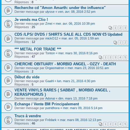
Réponses :
8
Recherche cd "Amon Amarth: under the influence"
Dernier message par
ulysse
«
ven. avr. 08, 2016 2:52 pm
Je vends ma Clio !
Dernier message par
Zmei
«
mer. avr. 06, 2016 10:38 pm
Réponses :
25
1
2
3
CDS /LPS/ DVDS / SHIRTS SALE ALL CDS NOW €5 Updated
Dernier message par
mickO12
«
mar. avr. 05, 2016 1:59 am
Réponses :
12
1
2
*** METAL FOR TRADE ***
Dernier message par
Tonton
«
mer. mars 30, 2016 8:16 pm
Réponses :
47
1
2
3
4
5
CHERCHE OBITUARY - MORBID ANGEL - OZZY - DEATH
Dernier message par
Orgasmatron
«
mer. mars 23, 2016 10:51 am
Réponses :
2
Début du vide
Dernier message par
Gaahl
«
lun. mars 21, 2016 4:30 pm
Réponses :
5
VENTE VINYLS RARES ( SABBAT , MORBID ANGEL ,
KERASPHORUS )
Dernier message par
Adonai
«
dim. mars 13, 2016 7:18 pm
Echange / Vente BM Principalement
Dernier message par
putridhora
«
mer. mars 09, 2016 5:14 pm
Trucs à vendre
Dernier message par
Frédark
«
mar. mars 08, 2016 12:13 pm
Réponses :
46
1
2
3
4
5