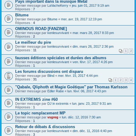
Pays important dans la musique Metal
Dernier message par
LaVacheKerry
«
jeu. juin 01, 2017 9:19 am
Réponses :
7
Bitume
Dernier message par
Bitume
«
mer. avr. 19, 2017 12:19 pm
Réponses :
4
OMINOUS ROAD [FANZINE]
Dernier message par
kenlesurvivant
«
mar. mars 28, 2017 8:33 pm
Réponses :
2
Le meilleur du pire
Dernier message par
kenlesurvivant
«
dim. mars 26, 2017 2:36 pm
Réponses :
11
1
2
fausses éditions spéciales et durées des albums
Dernier message par
kenlesurvivant
«
ven. févr. 17, 2017 4:26 pm
Réponses :
1
Les forums discussions ont disparu
Dernier message par
Blind
«
mer. févr. 15, 2017 4:44 pm
Réponses :
31
1
2
3
4
"Qabale, Qliphoth et Magie Goétique" par Thomas Karlsson
Dernier message par
Edler Rabe
«
lun. févr. 06, 2017 4:43 pm
IN EXTREMIS zine #60
Dernier message par
DJ in extremis
«
lun. janv. 23, 2017 9:31 am
Réponses :
1
Le topic remplacement MP
Dernier message par
vsgreg
«
lun. déc. 12, 2016 7:30 am
Réponses :
1
Retour de débats & discussions
Dernier message par
kenlesurvivant
«
dim. déc. 11, 2016 4:40 pm
Réponses :
3