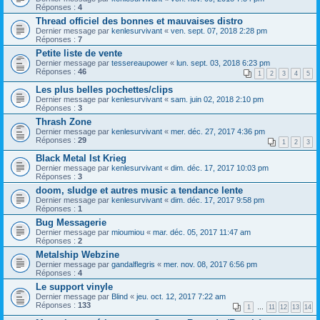
Réponses :
4
Thread officiel des bonnes et mauvaises distro
Dernier message par
kenlesurvivant
«
ven. sept. 07, 2018 2:28 pm
Réponses :
7
Petite liste de vente
Dernier message par
tessereaupower
«
lun. sept. 03, 2018 6:23 pm
Réponses :
46
1
2
3
4
5
Les plus belles pochettes/clips
Dernier message par
kenlesurvivant
«
sam. juin 02, 2018 2:10 pm
Réponses :
3
Thrash Zone
Dernier message par
kenlesurvivant
«
mer. déc. 27, 2017 4:36 pm
Réponses :
29
1
2
3
Black Metal Ist Krieg
Dernier message par
kenlesurvivant
«
dim. déc. 17, 2017 10:03 pm
Réponses :
3
doom, sludge et autres music a tendance lente
Dernier message par
kenlesurvivant
«
dim. déc. 17, 2017 9:58 pm
Réponses :
1
Bug Messagerie
Dernier message par
mioumiou
«
mar. déc. 05, 2017 11:47 am
Réponses :
2
Metalship Webzine
Dernier message par
gandalflegris
«
mer. nov. 08, 2017 6:56 pm
Réponses :
4
Le support vinyle
Dernier message par
Blind
«
jeu. oct. 12, 2017 7:22 am
Réponses :
133
1
…
11
12
13
14