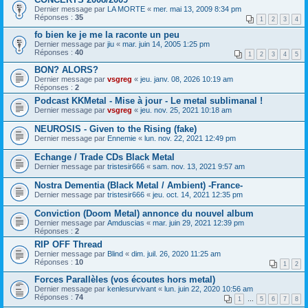
Dernier message par
LA MORTE
«
mer. mai 13, 2009 8:34 pm
Réponses :
35
1
2
3
4
fo bien ke je me la raconte un peu
Dernier message par
jiu
«
mar. juin 14, 2005 1:25 pm
Réponses :
40
1
2
3
4
5
BON? ALORS?
Dernier message par
vsgreg
«
jeu. janv. 08, 2026 10:19 am
Réponses :
2
Podcast KKMetal - Mise à jour - Le metal sublimanal !
Dernier message par
vsgreg
«
jeu. nov. 25, 2021 10:18 am
NEUROSIS - Given to the Rising (fake)
Dernier message par
Ennemie
«
lun. nov. 22, 2021 12:49 pm
Echange / Trade CDs Black Metal
Dernier message par
tristesir666
«
sam. nov. 13, 2021 9:57 am
Nostra Dementia (Black Metal / Ambient) -France-
Dernier message par
tristesir666
«
jeu. oct. 14, 2021 12:35 pm
Conviction (Doom Metal) annonce du nouvel album
Dernier message par
Amduscias
«
mar. juin 29, 2021 12:39 pm
Réponses :
2
RIP OFF Thread
Dernier message par
Blind
«
dim. juil. 26, 2020 11:25 am
Réponses :
10
1
2
Forces Parallèles (vos écoutes hors metal)
Dernier message par
kenlesurvivant
«
lun. juin 22, 2020 10:56 am
Réponses :
74
1
…
5
6
7
8