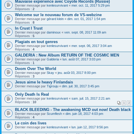
Mauvaise expérience avec Coyote Records (Russie)
Dernier message par
kenlesurvivant
«
mer. oct. 11, 2017 5:29 pm
Réponses :
2
Welcome sur le nouveau forum de VS-webzine
Dernier message par
gérard klein
«
dim. oct. 01, 2017 1:54 pm
Réponses :
8
In Crust I Trust
Dernier message par
daminoux
«
ven. sept. 08, 2017 11:09 am
Réponses :
5
Plagiats en tout genres
Dernier message par
kenlesurvivant
«
mer. sept. 06, 2017 3:04 am
Réponses :
4
GALDERIA : New Album RETURN OF THE COSMIC MEN
Dernier message par
Galderia
«
lun. août 07, 2017 3:03 pm
Réponses :
1
Doom Over The World
Dernier message par
Skay
«
jeu. août 03, 2017 8:00 pm
Réponses :
3
Jesus aime le heavy Finlandais
Dernier message par
Tigrouju
«
dim. juil. 30, 2017 3:45 pm
Only Death Is Real
Dernier message par
kenlesurvivant
«
sam. juil. 15, 2017 2:21 am
Réponses :
10
1
2
BLACK BLEEDING - The awakening MCD out now! Death black
Dernier message par
Scumflesh
«
dim. juin 18, 2017 4:03 pm
Réponses :
4
Le coin des lives
Dernier message par
kenlesurvivant
«
lun. juin 12, 2017 9:56 pm