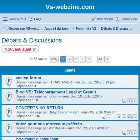
Vs-webzine.com
Raccourcis
FAQ
Inscription
Connexion
Retour sur VS-webzine
Accueil du forum
Forum de VS
Débats & Discussions
Débats & Discussions
Nouveau sujet
3463 sujets
1
2
3
4
5
…
44
Sujets
ancien forum
Dernier message par
THRASH-VIER
«
jeu. oct. 26, 2017 5:13 pm
Réponses :
3
Blog VS: Téléchargement Légal et Gratuit
Dernier message par
forlorn
«
sam. déc. 10, 2016 1:28 pm
Réponses :
10
1
2
CONCERTS NO RETURN
Dernier message par
Babygreen67
«
sam. mars 05, 2016 9:44 pm
Réponses :
134
1
…
11
12
13
14
Votez pour vos morceaux préférés.
Dernier message par
Vomitos14
«
mer. déc. 23, 2009 4:30 pm
Réponses :
12
1
2
CONCERTS 2008/2009