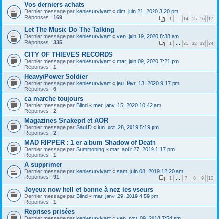
Vos derniers achats
Dernier message par
kenlesurvivant
«
dim. juin 21, 2020 3:20 pm
Réponses :
169
1
…
14
15
16
17
Let The Music Do The Talking
Dernier message par
kenlesurvivant
«
ven. juin 19, 2020 8:38 am
Réponses :
335
1
…
31
32
33
34
CITY OF THIEVES RECORDS
Dernier message par
kenlesurvivant
«
mar. juin 09, 2020 7:21 pm
Réponses :
1
Heavy/Power Soldier
Dernier message par
kenlesurvivant
«
jeu. févr. 13, 2020 9:17 pm
Réponses :
6
ca marche toujours
Dernier message par
Blind
«
mer. janv. 15, 2020 10:42 am
Réponses :
2
Magazines Snakepit et AOR
Dernier message par
Saul D
«
lun. oct. 28, 2019 5:19 pm
Réponses :
2
MAD RIPPER : 1 er album Shadow of Death
Dernier message par
Summoning
«
mar. août 27, 2019 1:17 pm
Réponses :
1
A supprimer
Dernier message par
kenlesurvivant
«
sam. juin 08, 2019 12:20 am
Réponses :
91
1
…
7
8
9
10
Joyeux now hell et bonne à nez les vseurs
Dernier message par
Blind
«
mar. janv. 29, 2019 4:59 pm
Réponses :
1
Reprises prisées
Dernier message par
kenlesurvivant
«
ven. nov. 09, 2018 7:54 pm