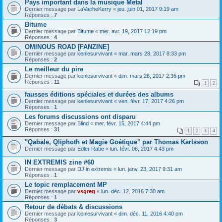
Pays important dans la musique Metal
Dernier message par
LaVacheKerry
«
jeu. juin 01, 2017 9:19 am
Réponses :
7
Bitume
Dernier message par
Bitume
«
mer. avr. 19, 2017 12:19 pm
Réponses :
4
OMINOUS ROAD [FANZINE]
Dernier message par
kenlesurvivant
«
mar. mars 28, 2017 8:33 pm
Réponses :
2
Le meilleur du pire
Dernier message par
kenlesurvivant
«
dim. mars 26, 2017 2:36 pm
Réponses :
11
1
2
fausses éditions spéciales et durées des albums
Dernier message par
kenlesurvivant
«
ven. févr. 17, 2017 4:26 pm
Réponses :
1
Les forums discussions ont disparu
Dernier message par
Blind
«
mer. févr. 15, 2017 4:44 pm
Réponses :
31
1
2
3
4
"Qabale, Qliphoth et Magie Goétique" par Thomas Karlsson
Dernier message par
Edler Rabe
«
lun. févr. 06, 2017 4:43 pm
IN EXTREMIS zine #60
Dernier message par
DJ in extremis
«
lun. janv. 23, 2017 9:31 am
Réponses :
1
Le topic remplacement MP
Dernier message par
vsgreg
«
lun. déc. 12, 2016 7:30 am
Réponses :
1
Retour de débats & discussions
Dernier message par
kenlesurvivant
«
dim. déc. 11, 2016 4:40 pm
Réponses :
3