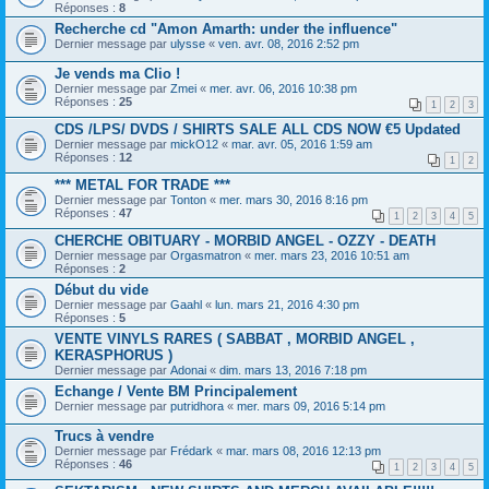
Réponses :
8
Recherche cd "Amon Amarth: under the influence"
Dernier message par
ulysse
«
ven. avr. 08, 2016 2:52 pm
Je vends ma Clio !
Dernier message par
Zmei
«
mer. avr. 06, 2016 10:38 pm
Réponses :
25
1
2
3
CDS /LPS/ DVDS / SHIRTS SALE ALL CDS NOW €5 Updated
Dernier message par
mickO12
«
mar. avr. 05, 2016 1:59 am
Réponses :
12
1
2
*** METAL FOR TRADE ***
Dernier message par
Tonton
«
mer. mars 30, 2016 8:16 pm
Réponses :
47
1
2
3
4
5
CHERCHE OBITUARY - MORBID ANGEL - OZZY - DEATH
Dernier message par
Orgasmatron
«
mer. mars 23, 2016 10:51 am
Réponses :
2
Début du vide
Dernier message par
Gaahl
«
lun. mars 21, 2016 4:30 pm
Réponses :
5
VENTE VINYLS RARES ( SABBAT , MORBID ANGEL ,
KERASPHORUS )
Dernier message par
Adonai
«
dim. mars 13, 2016 7:18 pm
Echange / Vente BM Principalement
Dernier message par
putridhora
«
mer. mars 09, 2016 5:14 pm
Trucs à vendre
Dernier message par
Frédark
«
mar. mars 08, 2016 12:13 pm
Réponses :
46
1
2
3
4
5