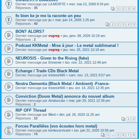
Dernier message par
LA MORTE
«
mer. mai 13, 2009 8:34 pm
Réponses :
35
1
2
3
4
fo bien ke je me la raconte un peu
Dernier message par
jiu
«
mar. juin 14, 2005 1:25 pm
Réponses :
40
1
2
3
4
5
BON? ALORS?
Dernier message par
vsgreg
«
jeu. janv. 08, 2026 10:19 am
Réponses :
2
Podcast KKMetal - Mise à jour - Le metal sublimanal !
Dernier message par
vsgreg
«
jeu. nov. 25, 2021 10:18 am
NEUROSIS - Given to the Rising (fake)
Dernier message par
Ennemie
«
lun. nov. 22, 2021 12:49 pm
Echange / Trade CDs Black Metal
Dernier message par
tristesir666
«
sam. nov. 13, 2021 9:57 am
Nostra Dementia (Black Metal / Ambient) -France-
Dernier message par
tristesir666
«
jeu. oct. 14, 2021 12:35 pm
Conviction (Doom Metal) annonce du nouvel album
Dernier message par
Amduscias
«
mar. juin 29, 2021 12:39 pm
Réponses :
2
RIP OFF Thread
Dernier message par
Blind
«
dim. juil. 26, 2020 11:25 am
Réponses :
10
1
2
Forces Parallèles (vos écoutes hors metal)
Dernier message par
kenlesurvivant
«
lun. juin 22, 2020 10:56 am
Réponses :
74
1
…
5
6
7
8