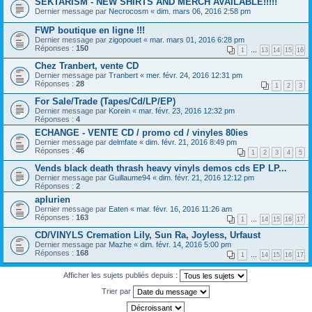
SEKTARISM - NEW SHIRTS AND MERCH AVAILABLE!!!!!
Dernier message par
Necrocosm
«
dim. mars 06, 2016 2:58 pm
FWP boutique en ligne !!!
Dernier message par
zigopouet
«
mar. mars 01, 2016 6:28 pm
Réponses :
150
1
…
13
14
15
16
Chez Tranbert, vente CD
Dernier message par
Tranbert
«
mer. févr. 24, 2016 12:31 pm
Réponses :
28
1
2
3
For Sale/Trade (Tapes/Cd/LP/EP)
Dernier message par
Korein
«
mar. févr. 23, 2016 12:32 pm
Réponses :
4
ECHANGE - VENTE CD / promo cd / vinyles 80ies
Dernier message par
delmfate
«
dim. févr. 21, 2016 8:49 pm
Réponses :
46
1
2
3
4
5
Vends black death thrash heavy vinyls demos cds EP LP...
Dernier message par
Guillaume94
«
dim. févr. 21, 2016 12:12 pm
Réponses :
2
aplurien
Dernier message par
Eaten
«
mar. févr. 16, 2016 11:26 am
Réponses :
163
1
…
14
15
16
17
CD/VINYLS Cremation Lily, Sun Ra, Joyless, Urfaust
Dernier message par
Mazhe
«
dim. févr. 14, 2016 5:00 pm
Réponses :
168
1
…
14
15
16
17
Afficher les sujets publiés depuis :
Trier par