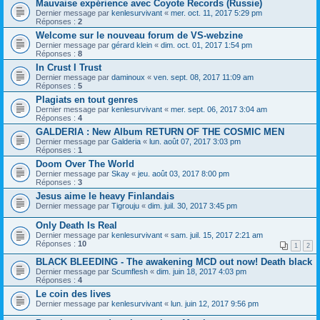
Mauvaise expérience avec Coyote Records (Russie)
Dernier message par
kenlesurvivant
«
mer. oct. 11, 2017 5:29 pm
Réponses :
2
Welcome sur le nouveau forum de VS-webzine
Dernier message par
gérard klein
«
dim. oct. 01, 2017 1:54 pm
Réponses :
8
In Crust I Trust
Dernier message par
daminoux
«
ven. sept. 08, 2017 11:09 am
Réponses :
5
Plagiats en tout genres
Dernier message par
kenlesurvivant
«
mer. sept. 06, 2017 3:04 am
Réponses :
4
GALDERIA : New Album RETURN OF THE COSMIC MEN
Dernier message par
Galderia
«
lun. août 07, 2017 3:03 pm
Réponses :
1
Doom Over The World
Dernier message par
Skay
«
jeu. août 03, 2017 8:00 pm
Réponses :
3
Jesus aime le heavy Finlandais
Dernier message par
Tigrouju
«
dim. juil. 30, 2017 3:45 pm
Only Death Is Real
Dernier message par
kenlesurvivant
«
sam. juil. 15, 2017 2:21 am
Réponses :
10
1
2
BLACK BLEEDING - The awakening MCD out now! Death black
Dernier message par
Scumflesh
«
dim. juin 18, 2017 4:03 pm
Réponses :
4
Le coin des lives
Dernier message par
kenlesurvivant
«
lun. juin 12, 2017 9:56 pm