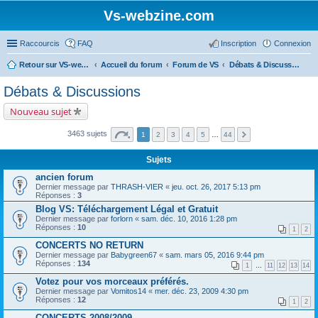
Vs-webzine.com
Raccourcis
FAQ
Inscription
Connexion
Retour sur VS-webzine
Accueil du forum
Forum de VS
Débats & Discussions
Débats & Discussions
Nouveau sujet
3463 sujets
1
2
3
4
5
…
44
Sujets
ancien forum
Dernier message par
THRASH-VIER
«
jeu. oct. 26, 2017 5:13 pm
Réponses :
3
Blog VS: Téléchargement Légal et Gratuit
Dernier message par
forlorn
«
sam. déc. 10, 2016 1:28 pm
Réponses :
10
1
2
CONCERTS NO RETURN
Dernier message par
Babygreen67
«
sam. mars 05, 2016 9:44 pm
Réponses :
134
1
…
11
12
13
14
Votez pour vos morceaux préférés.
Dernier message par
Vomitos14
«
mer. déc. 23, 2009 4:30 pm
Réponses :
12
1
2
CONCERTS 2008/2009