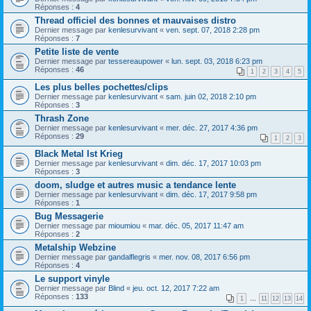
Réponses :
4
Thread officiel des bonnes et mauvaises distro
Dernier message par
kenlesurvivant
«
ven. sept. 07, 2018 2:28 pm
Réponses :
7
Petite liste de vente
Dernier message par
tessereaupower
«
lun. sept. 03, 2018 6:23 pm
Réponses :
46
1
2
3
4
5
Les plus belles pochettes/clips
Dernier message par
kenlesurvivant
«
sam. juin 02, 2018 2:10 pm
Réponses :
3
Thrash Zone
Dernier message par
kenlesurvivant
«
mer. déc. 27, 2017 4:36 pm
Réponses :
29
1
2
3
Black Metal Ist Krieg
Dernier message par
kenlesurvivant
«
dim. déc. 17, 2017 10:03 pm
Réponses :
3
doom, sludge et autres music a tendance lente
Dernier message par
kenlesurvivant
«
dim. déc. 17, 2017 9:58 pm
Réponses :
1
Bug Messagerie
Dernier message par
mioumiou
«
mar. déc. 05, 2017 11:47 am
Réponses :
2
Metalship Webzine
Dernier message par
gandalflegris
«
mer. nov. 08, 2017 6:56 pm
Réponses :
4
Le support vinyle
Dernier message par
Blind
«
jeu. oct. 12, 2017 7:22 am
Réponses :
133
1
…
11
12
13
14