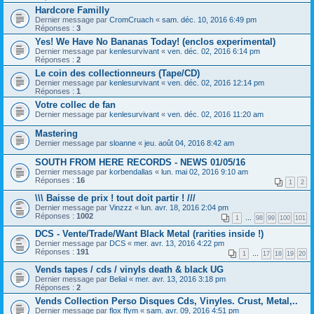
Hardcore Familly
Dernier message par
CromCruach
«
sam. déc. 10, 2016 6:49 pm
Réponses :
3
Yes! We Have No Bananas Today! (enclos experimental)
Dernier message par
kenlesurvivant
«
ven. déc. 02, 2016 6:14 pm
Réponses :
2
Le coin des collectionneurs (Tape/CD)
Dernier message par
kenlesurvivant
«
ven. déc. 02, 2016 12:14 pm
Réponses :
1
Votre collec de fan
Dernier message par
kenlesurvivant
«
ven. déc. 02, 2016 11:20 am
Mastering
Dernier message par
sloanne
«
jeu. août 04, 2016 8:42 am
SOUTH FROM HERE RECORDS - NEWS 01/05/16
Dernier message par
korbendallas
«
lun. mai 02, 2016 9:10 am
Réponses :
16
1
2
\\\ Baisse de prix ! tout doit partir ! ///
Dernier message par
Vinzzz
«
lun. avr. 18, 2016 2:04 pm
Réponses :
1002
1
…
98
99
100
101
DCS - Vente/Trade/Want Black Metal (rarities inside !)
Dernier message par
DCS
«
mer. avr. 13, 2016 4:22 pm
Réponses :
191
1
…
17
18
19
20
Vends tapes / cds / vinyls death & black UG
Dernier message par
Belial
«
mer. avr. 13, 2016 3:18 pm
Réponses :
2
Vends Collection Perso Disques Cds, Vinyles. Crust, Metal,..
Dernier message par
flox ffym
«
sam. avr. 09, 2016 4:51 pm