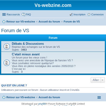
Vs-webzine.com
Raccourcis
FAQ
Inscription
Connexion
Retour sur VS-webzine
Accueil du forum
Forum de VS
Forum de VS
Forum
Débats & Discussions
Reprise des echanges sur le forum de VS
Sujets :
3463
C'etait mieux avant
Un forum pour les vieux cons !
Vous avez une anecdote de l'époque de l'ancien VS ?
Vous souhaitez retrouver quelqu'un?
Vous êtes en pleine nostalgiue des années 2005/2010 ?
C'est par ici
Sujets :
3
Aller
QUI EST EN LIGNE ?
Utilisateurs parcourant ce forum : Aucun utilisateur inscrit et 3 invités
Retour sur VS-webzine
Accueil du forum
Développé par
phpBB
® Forum Software © phpBB Limited