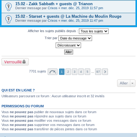
15.02 - Zakk Sabbath + guests @ Trianon
Dernier message par
Crixos
«
mer. déc. 25, 2019 11:57 pm
15.02 - Starset + guests @ La Machine du Moulin Rouge
Dernier message par
Crixos
«
mer. déc. 25, 2019 11:47 pm
Afficher les sujets publiés depuis :
Trier par
Verrouillé
7701 sujets
1
2
3
4
5
…
97
Aller
QUI EST EN LIGNE ?
Utilisateurs parcourant ce forum : Aucun utilisateur inscrit et 32 invités
PERMISSIONS DU FORUM
Vous
ne pouvez pas
publier de nouveaux sujets dans ce forum
Vous
ne pouvez pas
répondre aux sujets dans ce forum
Vous
ne pouvez pas
modifier vos messages dans ce forum
Vous
ne pouvez pas
supprimer vos messages dans ce forum
Vous
ne pouvez pas
transférer de pièces jointes dans ce forum