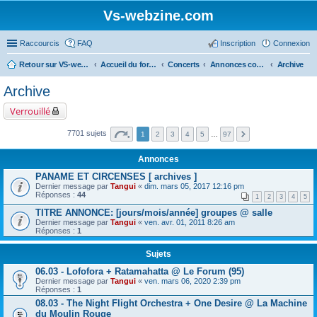
Vs-webzine.com
Raccourcis
FAQ
Inscription
Connexion
Retour sur VS-webzine
Accueil du forum
Concerts
Annonces concerts - Paris et Région parisienne
Archive
Archive
Verrouillé
7701 sujets
1
2
3
4
5
…
97
Annonces
PANAME ET CIRCENSES [ archives ]
Dernier message par
Tangui
«
dim. mars 05, 2017 12:16 pm
Réponses :
44
1
2
3
4
5
TITRE ANNONCE: [jours/mois/année] groupes @ salle
Dernier message par
Tangui
«
ven. avr. 01, 2011 8:26 am
Réponses :
1
Sujets
06.03 - Lofofora + Ratamahatta @ Le Forum (95)
Dernier message par
Tangui
«
ven. mars 06, 2020 2:39 pm
Réponses :
1
08.03 - The Night Flight Orchestra + One Desire @ La Machine
du Moulin Rouge