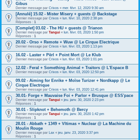
Gibus
Dernier message par
Crixos
«
mer. févr. 12, 2020 9:30 am
[Annulé] 15.02 - Mister Misery + guests @ Backstage
Dernier message par
Crixos
«
lun. févr. 10, 2020 2:38 pm
Réponses :
1
[Complet] 03.02 - The HU + guests @ Trianon
Dernier message par
Tangui
«
lun. févr. 03, 2020 1:50 pm
Réponses :
1
20.02 - Orso + Remote + Wuw @ Le Cirque Electrique
Dernier message par
Crixos
«
lun. févr. 03, 2020 1:13 pm
16.02 - Laster + Përl + Point Mort @ Le Klub
Dernier message par
Crixos
«
lun. févr. 03, 2020 1:01 pm
12.02 - Feral + Something Animal + Traitors @ L'Espace B
Dernier message par
Crixos
«
lun. févr. 03, 2020 12:50 pm
09.02 - Aiming for Enrike + Moïse Turizer + Nordkapp @ Le
Cirque Electrique
Dernier message par
Crixos
«
lun. févr. 03, 2020 12:41 pm
30.01- Forge + Mauvaise Foi + Parlor + Brusque @ ESS'pace
Dernier message par
Tangui
«
jeu. janv. 30, 2020 2:23 pm
Réponses :
1
30.01 - Slipknot + Behemoth @ Bercy
Dernier message par
Tangui
«
jeu. janv. 30, 2020 1:42 pm
Réponses :
1
28.01 - Abbath + 1349 + Vltimas + Nuclear @ La Machine du
Moulin Rouge
Dernier message par
Lax
«
jeu. janv. 23, 2020 3:37 pm
Réponses :
1