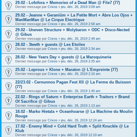
29.02 - Lofofora + Memories of a Dead Man @ File7 (77)
Dernier message par
Crixos
«
jeu. déc. 26, 2019 3:09 am
29.02 - Jeanne + Geraniüm + La Petite Mort + Abre Los Ojos +
ManManMan @ Le Cirque Electrique
Dernier message par
Crixos
«
jeu. déc. 26, 2019 2:58 am
29.02 - Uneven Structure + Molybaron + ODC + Disco-Nected
@ Gibus
Dernier message par
Crixos
«
jeu. déc. 26, 2019 2:49 am
28.02 - 3teeth + guests @ Les Etoiles
Dernier message par
Crixos
«
jeu. déc. 26, 2019 2:34 am
28.02 - New Years Day + guests @ La Maroquinerie
Dernier message par
Crixos
«
jeu. déc. 26, 2019 2:25 am
25.02 - Leprous + Klone + Maraton @ L'Empreinte (77)
Dernier message par
Crixos
«
jeu. déc. 26, 2019 2:10 am
22/23.02 - Cernunnos Pagan Fest XII @ La Ferme du Buisson
(77)
Dernier message par
Crixos
«
jeu. déc. 26, 2019 1:40 am
22.02 - Rings of Saturn + Enterprise Earth + Traitors + Brand
Of Sacrifice @ Gibus
Dernier message par
Crixos
«
jeu. déc. 26, 2019 1:13 am
18.02 - Marko Hietala + Oceanhoarse @ La Machine du Moulin
Rouge
Dernier message par
Crixos
«
jeu. déc. 26, 2019 12:24 am
17.02 - Enemy Mind + Cold Hard Truth + Split Knuckle @ Le
Klub
Dernier message par
Crixos
«
jeu. déc. 26, 2019 12:10 am