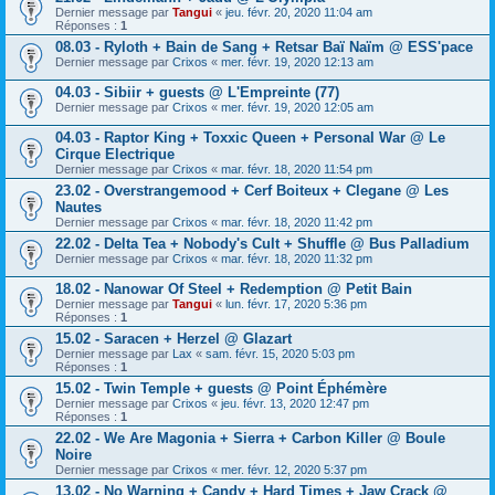
Dernier message par
Tangui
«
jeu. févr. 20, 2020 11:04 am
Réponses :
1
08.03 - Ryloth + Bain de Sang + Retsar Baï Naïm @ ESS'pace
Dernier message par
Crixos
«
mer. févr. 19, 2020 12:13 am
04.03 - Sibiir + guests @ L'Empreinte (77)
Dernier message par
Crixos
«
mer. févr. 19, 2020 12:05 am
04.03 - Raptor King + Toxxic Queen + Personal War @ Le
Cirque Electrique
Dernier message par
Crixos
«
mar. févr. 18, 2020 11:54 pm
23.02 - Overstrangemood + Cerf Boiteux + Clegane @ Les
Nautes
Dernier message par
Crixos
«
mar. févr. 18, 2020 11:42 pm
22.02 - Delta Tea + Nobody's Cult + Shuffle @ Bus Palladium
Dernier message par
Crixos
«
mar. févr. 18, 2020 11:32 pm
18.02 - Nanowar Of Steel + Redemption @ Petit Bain
Dernier message par
Tangui
«
lun. févr. 17, 2020 5:36 pm
Réponses :
1
15.02 - Saracen + Herzel @ Glazart
Dernier message par
Lax
«
sam. févr. 15, 2020 5:03 pm
Réponses :
1
15.02 - Twin Temple + guests @ Point Éphémère
Dernier message par
Crixos
«
jeu. févr. 13, 2020 12:47 pm
Réponses :
1
22.02 - We Are Magonia + Sierra + Carbon Killer @ Boule
Noire
Dernier message par
Crixos
«
mer. févr. 12, 2020 5:37 pm
13.02 - No Warning + Candy + Hard Times + Jaw Crack @