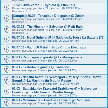
Réponses :
1
13.02 - Ultra Vomit + Toybloïd @ File7 (77)
Dernier message par
dimmu77
«
jeu. déc. 26, 2019 8:42 pm
Réponses :
1
[Complet] 26.02 - Tenacious D + guests @ Zénith
Dernier message par
dimmu77
«
jeu. déc. 26, 2019 8:41 pm
Réponses :
1
02/03.03 - The Mission + Salvation @ Petit Bain
Dernier message par
dimmu77
«
jeu. déc. 26, 2019 8:39 pm
Réponses :
1
06/07.03 - Metal Sphere #9 @ Salle de la Tour / La Batterie (78)
Dernier message par
Crixos
«
jeu. déc. 26, 2019 7:47 pm
06/07.03 - Vault Of Metal II @ Le Cirque Electrique
Dernier message par
Crixos
«
jeu. déc. 26, 2019 7:13 pm
03.03 - Pendragon + guests @ La Maroquinerie
Dernier message par
Crixos
«
jeu. déc. 26, 2019 2:34 pm
03.03 - Kvelertak + guests @ Trabendo
Dernier message par
Crixos
«
jeu. déc. 26, 2019 2:27 pm
03.03 - Napalm Death + Eyehategod + Misery Index + Rotten
Sound @ La Machine du Moulin Rouge
Dernier message par
Crixos
«
jeu. déc. 26, 2019 2:17 pm
02.03 - Batushka (by Krzysztof Drabikowski) + Malevolent
Creation @ La Machine du Moulin Rouge
Dernier message par
Crixos
«
jeu. déc. 26, 2019 2:07 pm
01.03 - Monuments + Heart of a Coward @ Petit Bain
Dernier message par
Crixos
«
jeu. déc. 26, 2019 1:58 pm