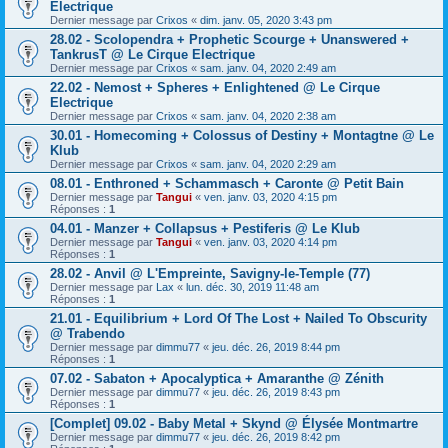
Electrique
Dernier message par
Crixos
«
dim. janv. 05, 2020 3:43 pm
28.02 - Scolopendra + Prophetic Scourge + Unanswered +
TankrusT @ Le Cirque Electrique
Dernier message par
Crixos
«
sam. janv. 04, 2020 2:49 am
22.02 - Nemost + Spheres + Enlightened @ Le Cirque
Electrique
Dernier message par
Crixos
«
sam. janv. 04, 2020 2:38 am
30.01 - Homecoming + Colossus of Destiny + Montagtne @ Le
Klub
Dernier message par
Crixos
«
sam. janv. 04, 2020 2:29 am
08.01 - Enthroned + Schammasch + Caronte @ Petit Bain
Dernier message par
Tangui
«
ven. janv. 03, 2020 4:15 pm
Réponses :
1
04.01 - Manzer + Collapsus + Pestiferis @ Le Klub
Dernier message par
Tangui
«
ven. janv. 03, 2020 4:14 pm
Réponses :
1
28.02 - Anvil @ L'Empreinte, Savigny-le-Temple (77)
Dernier message par
Lax
«
lun. déc. 30, 2019 11:48 am
Réponses :
1
21.01 - Equilibrium + Lord Of The Lost + Nailed To Obscurity
@ Trabendo
Dernier message par
dimmu77
«
jeu. déc. 26, 2019 8:44 pm
Réponses :
1
07.02 - Sabaton + Apocalyptica + Amaranthe @ Zénith
Dernier message par
dimmu77
«
jeu. déc. 26, 2019 8:43 pm
Réponses :
1
[Complet] 09.02 - Baby Metal + Skynd @ Élysée Montmartre
Dernier message par
dimmu77
«
jeu. déc. 26, 2019 8:42 pm