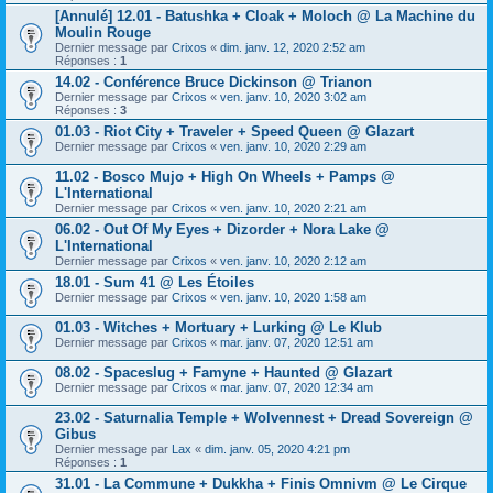
[Annulé] 12.01 - Batushka + Cloak + Moloch @ La Machine du
Moulin Rouge
Dernier message par
Crixos
«
dim. janv. 12, 2020 2:52 am
Réponses :
1
14.02 - Conférence Bruce Dickinson @ Trianon
Dernier message par
Crixos
«
ven. janv. 10, 2020 3:02 am
Réponses :
3
01.03 - Riot City + Traveler + Speed Queen @ Glazart
Dernier message par
Crixos
«
ven. janv. 10, 2020 2:29 am
11.02 - Bosco Mujo + High On Wheels + Pamps @
L'International
Dernier message par
Crixos
«
ven. janv. 10, 2020 2:21 am
06.02 - Out Of My Eyes + Dizorder + Nora Lake @
L'International
Dernier message par
Crixos
«
ven. janv. 10, 2020 2:12 am
18.01 - Sum 41 @ Les Étoiles
Dernier message par
Crixos
«
ven. janv. 10, 2020 1:58 am
01.03 - Witches + Mortuary + Lurking @ Le Klub
Dernier message par
Crixos
«
mar. janv. 07, 2020 12:51 am
08.02 - Spaceslug + Famyne + Haunted @ Glazart
Dernier message par
Crixos
«
mar. janv. 07, 2020 12:34 am
23.02 - Saturnalia Temple + Wolvennest + Dread Sovereign @
Gibus
Dernier message par
Lax
«
dim. janv. 05, 2020 4:21 pm
Réponses :
1
31.01 - La Commune + Dukkha + Finis Omnivm @ Le Cirque