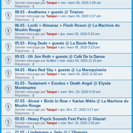
Dernier message par
Tangui
«
ven. mars 06, 2020 1:08 am
Réponses :
1
08.03 - Anathema + guests @ Trianon
Dernier message par
Tangui
«
ven. mars 06, 2020 1:07 am
Réponses :
1
06.03 - Lordi + Almanac + Flesh Roxon @ La Machine du
Moulin Rouge
Dernier message par
Tangui
«
jeu. mars 05, 2020 5:52 pm
Réponses :
1
05.03 - King Dude + guests @ La Boule Noire
Dernier message par
Tangui
«
jeu. mars 05, 2020 3:23 pm
Réponses :
1
09.03 - Uli Jon Roth + guests @ Café De la Danse
Dernier message par
Ardiles
«
mer. mars 04, 2020 11:10 pm
Réponses :
2
04.03 - Mars Red Sky + guests @ La Maroquinerie
Dernier message par
Tangui
«
mer. mars 04, 2020 11:50 am
Réponses :
1
01.03 - Testament + Exodus + Death Angel @ Elysée
Montmartre
Dernier message par
Tangui
«
sam. févr. 29, 2020 5:43 pm
Réponses :
2
07.03 - Alcest + Birds In Row + Kælan Mikla @ La Machine du
Moulin Rouge
Dernier message par
Tangui
«
jeu. févr. 27, 2020 3:17 pm
Réponses :
2
05.03 - Heavy Psych Sounds Fest Paris @ Glazart
Dernier message par
Tangui
«
mar. févr. 25, 2020 1:55 pm
Réponses :
1
21.02 - Lindemann + Jadu @ L'Olympia