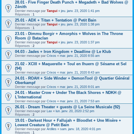
28.01 - Five Finger Death Punch + Megadeth + Bad Wolves @
Zénith
Dernier message par
Tangui
«
jeu. janv. 23, 2020 1:41 pm
Réponses :
1
25.01 - ADX + Titan + Tentation @ Petit Bain
Dernier message par
Tangui
«
jeu. janv. 23, 2020 1:38 pm
Réponses :
1
23.01 - Dimmu Borgir + Amorphis + Wolves in The Throne
Room @ Bataclan
Dernier message par
Tangui
«
jeu. janv. 23, 2020 1:37 pm
Réponses :
2
04.03 - Jades + Iron Kingdom + Deadline @ Le Klub
Dernier message par
Crixos
«
mar. janv. 21, 2020 8:55 am
21.02 - XCIII + Maquerelle + Toul en Ihuern @ Sésame et Sel
(94)
Dernier message par
Crixos
«
mar. janv. 21, 2020 8:43 am
24.01 - ROAH + Side Winder + DemonTool @ Quartier Général
Oberkampf
Dernier message par
Crixos
«
mar. janv. 21, 2020 8:01 am
24.01 - Master Crow + Under The Black Shores + NDKH @
L'International
Dernier message par
Crixos
«
mar. janv. 21, 2020 7:53 am
26.01 - Dream Theater + guests @ La Seine Musicale (92)
Dernier message par
Lax
«
lun. janv. 20, 2020 2:52 pm
Réponses :
2
19.01 - Darkest Hour + Fallujah + Bloodlet + Une Misère +
Lowest Creature @ Petit Bain
Dernier message par
Ardiles
«
sam. janv. 18, 2020 4:01 pm
Réponses :
1