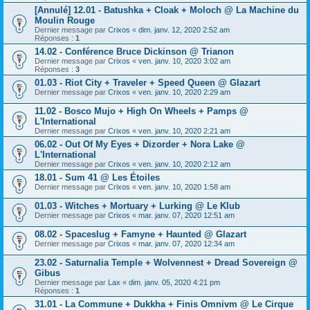
[Annulé] 12.01 - Batushka + Cloak + Moloch @ La Machine du
Moulin Rouge
Dernier message par
Crixos
«
dim. janv. 12, 2020 2:52 am
Réponses :
1
14.02 - Conférence Bruce Dickinson @ Trianon
Dernier message par
Crixos
«
ven. janv. 10, 2020 3:02 am
Réponses :
3
01.03 - Riot City + Traveler + Speed Queen @ Glazart
Dernier message par
Crixos
«
ven. janv. 10, 2020 2:29 am
11.02 - Bosco Mujo + High On Wheels + Pamps @
L'International
Dernier message par
Crixos
«
ven. janv. 10, 2020 2:21 am
06.02 - Out Of My Eyes + Dizorder + Nora Lake @
L'International
Dernier message par
Crixos
«
ven. janv. 10, 2020 2:12 am
18.01 - Sum 41 @ Les Étoiles
Dernier message par
Crixos
«
ven. janv. 10, 2020 1:58 am
01.03 - Witches + Mortuary + Lurking @ Le Klub
Dernier message par
Crixos
«
mar. janv. 07, 2020 12:51 am
08.02 - Spaceslug + Famyne + Haunted @ Glazart
Dernier message par
Crixos
«
mar. janv. 07, 2020 12:34 am
23.02 - Saturnalia Temple + Wolvennest + Dread Sovereign @
Gibus
Dernier message par
Lax
«
dim. janv. 05, 2020 4:21 pm
Réponses :
1
31.01 - La Commune + Dukkha + Finis Omnivm @ Le Cirque