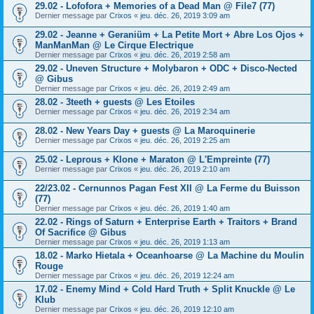
29.02 - Lofofora + Memories of a Dead Man @ File7 (77)
Dernier message par
Crixos
«
jeu. déc. 26, 2019 3:09 am
29.02 - Jeanne + Geraniüm + La Petite Mort + Abre Los Ojos +
ManManMan @ Le Cirque Electrique
Dernier message par
Crixos
«
jeu. déc. 26, 2019 2:58 am
29.02 - Uneven Structure + Molybaron + ODC + Disco-Nected
@ Gibus
Dernier message par
Crixos
«
jeu. déc. 26, 2019 2:49 am
28.02 - 3teeth + guests @ Les Etoiles
Dernier message par
Crixos
«
jeu. déc. 26, 2019 2:34 am
28.02 - New Years Day + guests @ La Maroquinerie
Dernier message par
Crixos
«
jeu. déc. 26, 2019 2:25 am
25.02 - Leprous + Klone + Maraton @ L'Empreinte (77)
Dernier message par
Crixos
«
jeu. déc. 26, 2019 2:10 am
22/23.02 - Cernunnos Pagan Fest XII @ La Ferme du Buisson
(77)
Dernier message par
Crixos
«
jeu. déc. 26, 2019 1:40 am
22.02 - Rings of Saturn + Enterprise Earth + Traitors + Brand
Of Sacrifice @ Gibus
Dernier message par
Crixos
«
jeu. déc. 26, 2019 1:13 am
18.02 - Marko Hietala + Oceanhoarse @ La Machine du Moulin
Rouge
Dernier message par
Crixos
«
jeu. déc. 26, 2019 12:24 am
17.02 - Enemy Mind + Cold Hard Truth + Split Knuckle @ Le
Klub
Dernier message par
Crixos
«
jeu. déc. 26, 2019 12:10 am