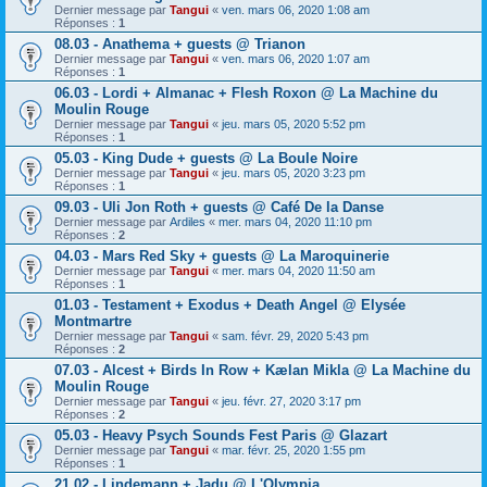
Dernier message par
Tangui
«
ven. mars 06, 2020 1:08 am
Réponses :
1
08.03 - Anathema + guests @ Trianon
Dernier message par
Tangui
«
ven. mars 06, 2020 1:07 am
Réponses :
1
06.03 - Lordi + Almanac + Flesh Roxon @ La Machine du
Moulin Rouge
Dernier message par
Tangui
«
jeu. mars 05, 2020 5:52 pm
Réponses :
1
05.03 - King Dude + guests @ La Boule Noire
Dernier message par
Tangui
«
jeu. mars 05, 2020 3:23 pm
Réponses :
1
09.03 - Uli Jon Roth + guests @ Café De la Danse
Dernier message par
Ardiles
«
mer. mars 04, 2020 11:10 pm
Réponses :
2
04.03 - Mars Red Sky + guests @ La Maroquinerie
Dernier message par
Tangui
«
mer. mars 04, 2020 11:50 am
Réponses :
1
01.03 - Testament + Exodus + Death Angel @ Elysée
Montmartre
Dernier message par
Tangui
«
sam. févr. 29, 2020 5:43 pm
Réponses :
2
07.03 - Alcest + Birds In Row + Kælan Mikla @ La Machine du
Moulin Rouge
Dernier message par
Tangui
«
jeu. févr. 27, 2020 3:17 pm
Réponses :
2
05.03 - Heavy Psych Sounds Fest Paris @ Glazart
Dernier message par
Tangui
«
mar. févr. 25, 2020 1:55 pm
Réponses :
1
21.02 - Lindemann + Jadu @ L'Olympia