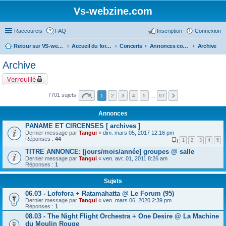
Vs-webzine.com
Raccourcis
FAQ
Inscription
Connexion
Retour sur VS-webzine
Accueil du forum
Concerts
Annonces concerts - Paris et Région parisienne
Archive
Archive
Verrouillé
7701 sujets
1
2
3
4
5
…
97
Annonces
PANAME ET CIRCENSES [ archives ]
Dernier message par
Tangui
«
dim. mars 05, 2017 12:16 pm
Réponses :
44
1
2
3
4
5
TITRE ANNONCE: [jours/mois/année] groupes @ salle
Dernier message par
Tangui
«
ven. avr. 01, 2011 8:26 am
Réponses :
1
Sujets
06.03 - Lofofora + Ratamahatta @ Le Forum (95)
Dernier message par
Tangui
«
ven. mars 06, 2020 2:39 pm
Réponses :
1
08.03 - The Night Flight Orchestra + One Desire @ La Machine
du Moulin Rouge