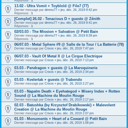
Réponses :
1
13.02 - Ultra Vomit + Toybloïd @ File7 (77)
Dernier message par
dimmu77
«
jeu. déc. 26, 2019 8:42 pm
Réponses :
1
[Complet] 26.02 - Tenacious D + guests @ Zénith
Dernier message par
dimmu77
«
jeu. déc. 26, 2019 8:41 pm
Réponses :
1
02/03.03 - The Mission + Salvation @ Petit Bain
Dernier message par
dimmu77
«
jeu. déc. 26, 2019 8:39 pm
Réponses :
1
06/07.03 - Metal Sphere #9 @ Salle de la Tour / La Batterie (78)
Dernier message par
Crixos
«
jeu. déc. 26, 2019 7:47 pm
06/07.03 - Vault Of Metal II @ Le Cirque Electrique
Dernier message par
Crixos
«
jeu. déc. 26, 2019 7:13 pm
03.03 - Pendragon + guests @ La Maroquinerie
Dernier message par
Crixos
«
jeu. déc. 26, 2019 2:34 pm
03.03 - Kvelertak + guests @ Trabendo
Dernier message par
Crixos
«
jeu. déc. 26, 2019 2:27 pm
03.03 - Napalm Death + Eyehategod + Misery Index + Rotten
Sound @ La Machine du Moulin Rouge
Dernier message par
Crixos
«
jeu. déc. 26, 2019 2:17 pm
02.03 - Batushka (by Krzysztof Drabikowski) + Malevolent
Creation @ La Machine du Moulin Rouge
Dernier message par
Crixos
«
jeu. déc. 26, 2019 2:07 pm
01.03 - Monuments + Heart of a Coward @ Petit Bain
Dernier message par
Crixos
«
jeu. déc. 26, 2019 1:58 pm