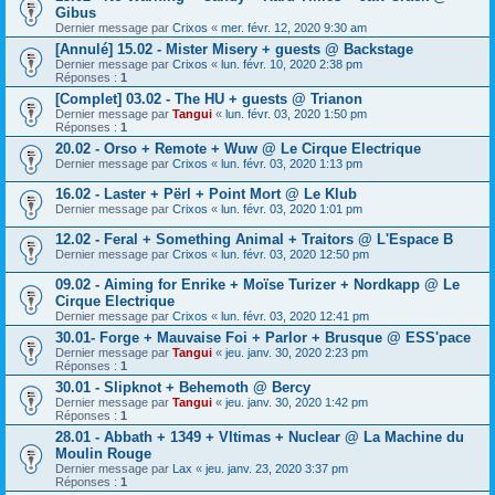
Gibus
Dernier message par
Crixos
«
mer. févr. 12, 2020 9:30 am
[Annulé] 15.02 - Mister Misery + guests @ Backstage
Dernier message par
Crixos
«
lun. févr. 10, 2020 2:38 pm
Réponses :
1
[Complet] 03.02 - The HU + guests @ Trianon
Dernier message par
Tangui
«
lun. févr. 03, 2020 1:50 pm
Réponses :
1
20.02 - Orso + Remote + Wuw @ Le Cirque Electrique
Dernier message par
Crixos
«
lun. févr. 03, 2020 1:13 pm
16.02 - Laster + Përl + Point Mort @ Le Klub
Dernier message par
Crixos
«
lun. févr. 03, 2020 1:01 pm
12.02 - Feral + Something Animal + Traitors @ L'Espace B
Dernier message par
Crixos
«
lun. févr. 03, 2020 12:50 pm
09.02 - Aiming for Enrike + Moïse Turizer + Nordkapp @ Le
Cirque Electrique
Dernier message par
Crixos
«
lun. févr. 03, 2020 12:41 pm
30.01- Forge + Mauvaise Foi + Parlor + Brusque @ ESS'pace
Dernier message par
Tangui
«
jeu. janv. 30, 2020 2:23 pm
Réponses :
1
30.01 - Slipknot + Behemoth @ Bercy
Dernier message par
Tangui
«
jeu. janv. 30, 2020 1:42 pm
Réponses :
1
28.01 - Abbath + 1349 + Vltimas + Nuclear @ La Machine du
Moulin Rouge
Dernier message par
Lax
«
jeu. janv. 23, 2020 3:37 pm
Réponses :
1