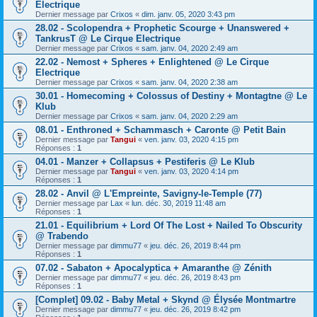
Electrique
Dernier message par
Crixos
«
dim. janv. 05, 2020 3:43 pm
28.02 - Scolopendra + Prophetic Scourge + Unanswered +
TankrusT @ Le Cirque Electrique
Dernier message par
Crixos
«
sam. janv. 04, 2020 2:49 am
22.02 - Nemost + Spheres + Enlightened @ Le Cirque
Electrique
Dernier message par
Crixos
«
sam. janv. 04, 2020 2:38 am
30.01 - Homecoming + Colossus of Destiny + Montagtne @ Le
Klub
Dernier message par
Crixos
«
sam. janv. 04, 2020 2:29 am
08.01 - Enthroned + Schammasch + Caronte @ Petit Bain
Dernier message par
Tangui
«
ven. janv. 03, 2020 4:15 pm
Réponses :
1
04.01 - Manzer + Collapsus + Pestiferis @ Le Klub
Dernier message par
Tangui
«
ven. janv. 03, 2020 4:14 pm
Réponses :
1
28.02 - Anvil @ L'Empreinte, Savigny-le-Temple (77)
Dernier message par
Lax
«
lun. déc. 30, 2019 11:48 am
Réponses :
1
21.01 - Equilibrium + Lord Of The Lost + Nailed To Obscurity
@ Trabendo
Dernier message par
dimmu77
«
jeu. déc. 26, 2019 8:44 pm
Réponses :
1
07.02 - Sabaton + Apocalyptica + Amaranthe @ Zénith
Dernier message par
dimmu77
«
jeu. déc. 26, 2019 8:43 pm
Réponses :
1
[Complet] 09.02 - Baby Metal + Skynd @ Élysée Montmartre
Dernier message par
dimmu77
«
jeu. déc. 26, 2019 8:42 pm