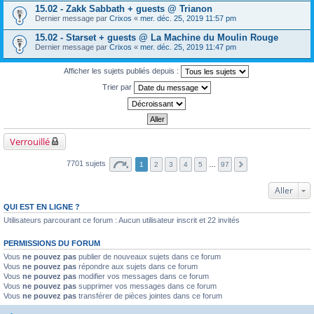
15.02 - Zakk Sabbath + guests @ Trianon
Dernier message par
Crixos
«
mer. déc. 25, 2019 11:57 pm
15.02 - Starset + guests @ La Machine du Moulin Rouge
Dernier message par
Crixos
«
mer. déc. 25, 2019 11:47 pm
Afficher les sujets publiés depuis :
Trier par
Verrouillé
7701 sujets
1
2
3
4
5
…
97
Aller
QUI EST EN LIGNE ?
Utilisateurs parcourant ce forum : Aucun utilisateur inscrit et 22 invités
PERMISSIONS DU FORUM
Vous
ne pouvez pas
publier de nouveaux sujets dans ce forum
Vous
ne pouvez pas
répondre aux sujets dans ce forum
Vous
ne pouvez pas
modifier vos messages dans ce forum
Vous
ne pouvez pas
supprimer vos messages dans ce forum
Vous
ne pouvez pas
transférer de pièces jointes dans ce forum