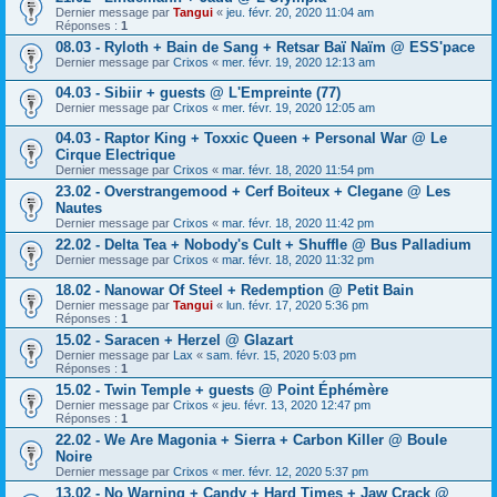
Dernier message par
Tangui
«
jeu. févr. 20, 2020 11:04 am
Réponses :
1
08.03 - Ryloth + Bain de Sang + Retsar Baï Naïm @ ESS'pace
Dernier message par
Crixos
«
mer. févr. 19, 2020 12:13 am
04.03 - Sibiir + guests @ L'Empreinte (77)
Dernier message par
Crixos
«
mer. févr. 19, 2020 12:05 am
04.03 - Raptor King + Toxxic Queen + Personal War @ Le
Cirque Electrique
Dernier message par
Crixos
«
mar. févr. 18, 2020 11:54 pm
23.02 - Overstrangemood + Cerf Boiteux + Clegane @ Les
Nautes
Dernier message par
Crixos
«
mar. févr. 18, 2020 11:42 pm
22.02 - Delta Tea + Nobody's Cult + Shuffle @ Bus Palladium
Dernier message par
Crixos
«
mar. févr. 18, 2020 11:32 pm
18.02 - Nanowar Of Steel + Redemption @ Petit Bain
Dernier message par
Tangui
«
lun. févr. 17, 2020 5:36 pm
Réponses :
1
15.02 - Saracen + Herzel @ Glazart
Dernier message par
Lax
«
sam. févr. 15, 2020 5:03 pm
Réponses :
1
15.02 - Twin Temple + guests @ Point Éphémère
Dernier message par
Crixos
«
jeu. févr. 13, 2020 12:47 pm
Réponses :
1
22.02 - We Are Magonia + Sierra + Carbon Killer @ Boule
Noire
Dernier message par
Crixos
«
mer. févr. 12, 2020 5:37 pm
13.02 - No Warning + Candy + Hard Times + Jaw Crack @