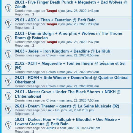
28.01 - Five Finger Death Punch + Megadeth + Bad Wolves @
Zénith
Dernier message par
Tangui
«
jeu. janv. 23, 2020 1:41 pm
Réponses :
1
25.01 - ADX + Titan + Tentation @ Petit Bain
Dernier message par
Tangui
«
jeu. janv. 23, 2020 1:38 pm
Réponses :
1
23.01 - Dimmu Borgir + Amorphis + Wolves in The Throne
Room @ Bataclan
Dernier message par
Tangui
«
jeu. janv. 23, 2020 1:37 pm
Réponses :
2
04.03 - Jades + Iron Kingdom + Deadline @ Le Klub
Dernier message par
Crixos
«
mar. janv. 21, 2020 8:55 am
21.02 - XCIII + Maquerelle + Toul en Ihuern @ Sésame et Sel
(94)
Dernier message par
Crixos
«
mar. janv. 21, 2020 8:43 am
24.01 - ROAH + Side Winder + DemonTool @ Quartier Général
Oberkampf
Dernier message par
Crixos
«
mar. janv. 21, 2020 8:01 am
24.01 - Master Crow + Under The Black Shores + NDKH @
L'International
Dernier message par
Crixos
«
mar. janv. 21, 2020 7:53 am
26.01 - Dream Theater + guests @ La Seine Musicale (92)
Dernier message par
Lax
«
lun. janv. 20, 2020 2:52 pm
Réponses :
2
19.01 - Darkest Hour + Fallujah + Bloodlet + Une Misère +
Lowest Creature @ Petit Bain
Dernier message par
Ardiles
«
sam. janv. 18, 2020 4:01 pm
Réponses :
1