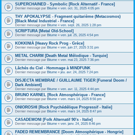
SUPERCHAINED - Symbolic [Rock Alternatif - France]
Dernier message par
Bitume
«
ven. oct. 31, 2025 4:05 pm
THY APOKALYPSE - Fragment quitarième (Metacosmos)
[Black Metal Industriel - France]
Dernier message par
Bitume
«
ven. sept. 26, 2025 1:28 pm
SCRIPTURA [Metal Old-School]
Dernier message par
Bitume
«
ven. juil. 25, 2025 4:54 pm
KOKKINIÀ [Heavy Rock Prog - Grèce]
Dernier message par
Bitume
«
ven. juin 27, 2025 3:31 pm
METAL CHARM [Death Metal Mélodique - Turquie]
Dernier message par
Bitume
«
ven. mai 23, 2025 7:36 pm
Lâchés du Ciel - Hommage à MINDFUNK
Dernier message par
Bitume
«
jeu. avr. 24, 2025 7:24 pm
DISJECTA MEMBRAE / GUILLAUME TIGER [Funeral Doom /
Dark Ambient]
Dernier message par
Bitume
«
ven. avr. 11, 2025 4:44 pm
BRUNO KARNEL [Rock Atmosphérique - France]
Dernier message par
Bitume
«
ven. mars 14, 2025 8:56 pm
ONIOROSHI [Rock Psychédélique Progressif - Italie]
Dernier message par
Bitume
«
ven. mars 14, 2025 8:47 pm
CASADEMONI [Folk Alternatif 90's - Italie]
Dernier message par
Bitume
«
ven. janv. 24, 2025 8:46 pm
FADED REMEMBRANCE [Doom Atmosphérique - Hongrie]