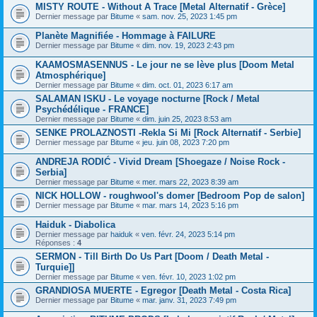
MISTY ROUTE - Without A Trace [Metal Alternatif - Grèce]
Dernier message par
Bitume
«
sam. nov. 25, 2023 1:45 pm
Planète Magnifiée - Hommage à FAILURE
Dernier message par
Bitume
«
dim. nov. 19, 2023 2:43 pm
KAAMOSMASENNUS - Le jour ne se lève plus [Doom Metal
Atmosphérique]
Dernier message par
Bitume
«
dim. oct. 01, 2023 6:17 am
SALAMAN ISKU - Le voyage nocturne [Rock / Metal
Psychédélique - FRANCE]
Dernier message par
Bitume
«
dim. juin 25, 2023 8:53 am
SENKE PROLAZNOSTI -Rekla Si Mi [Rock Alternatif - Serbie]
Dernier message par
Bitume
«
jeu. juin 08, 2023 7:20 pm
ANDREJA RODIĆ - Vivid Dream [Shoegaze / Noise Rock -
Serbia]
Dernier message par
Bitume
«
mer. mars 22, 2023 8:39 am
NICK HOLLOW - roughwool's domer [Bedroom Pop de salon]
Dernier message par
Bitume
«
mar. mars 14, 2023 5:16 pm
Haiduk - Diabolica
Dernier message par
haiduk
«
ven. févr. 24, 2023 5:14 pm
Réponses :
4
SERMON - Till Birth Do Us Part [Doom / Death Metal -
Turquie]]
Dernier message par
Bitume
«
ven. févr. 10, 2023 1:02 pm
GRANDIOSA MUERTE - Egregor [Death Metal - Costa Rica]
Dernier message par
Bitume
«
mar. janv. 31, 2023 7:49 pm