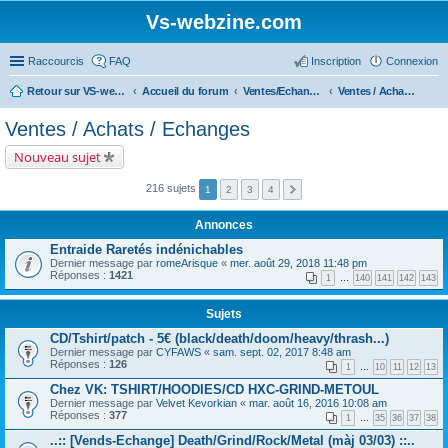
Vs-webzine.com
Raccourcis
FAQ
Inscription
Connexion
Retour sur VS-webzine
Accueil du forum
Ventes/Echanges/Achats/Recherche
Ventes / Achats / Echanges
Ventes / Achats / Echanges
Nouveau sujet
216 sujets
1
2
3
4
Annonces
Entraide Raretés indénichables
Dernier message par
romeArisque
«
mer. août 29, 2018 11:48 pm
Réponses :
1421
1
…
140
141
142
143
Sujets
CD/Tshirt/patch - 5€ (black/death/doom/heavy/thrash...)
Dernier message par
CYFAWS
«
sam. sept. 02, 2017 8:48 am
Réponses :
126
1
…
10
11
12
13
Chez VK: TSHIRT/HOODIES/CD HXC-GRIND-METOUL
Dernier message par
Velvet Kevorkian
«
mar. août 16, 2016 10:08 am
Réponses :
377
1
…
35
36
37
38
..:: [Vends-Echange] Death/Grind/Rock/Metal (màj 03/03) ::..