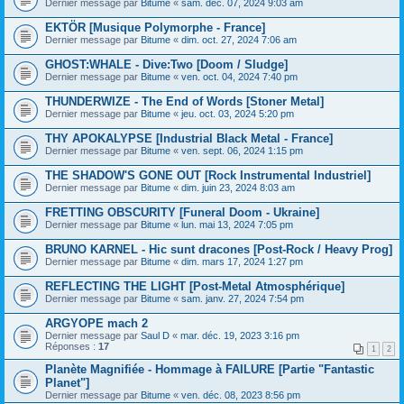
Dernier message par
Bitume
«
sam. déc. 07, 2024 9:03 am
EKTÖR [Musique Polymorphe - France]
Dernier message par
Bitume
«
dim. oct. 27, 2024 7:06 am
GHOST:WHALE - Dive:Two [Doom / Sludge]
Dernier message par
Bitume
«
ven. oct. 04, 2024 7:40 pm
THUNDERWIZE - The End of Words [Stoner Metal]
Dernier message par
Bitume
«
jeu. oct. 03, 2024 5:20 pm
THY APOKALYPSE [Industrial Black Metal - France]
Dernier message par
Bitume
«
ven. sept. 06, 2024 1:15 pm
THE SHADOW'S GONE OUT [Rock Instrumental Industriel]
Dernier message par
Bitume
«
dim. juin 23, 2024 8:03 am
FRETTING OBSCURITY [Funeral Doom - Ukraine]
Dernier message par
Bitume
«
lun. mai 13, 2024 7:05 pm
BRUNO KARNEL - Hic sunt dracones [Post-Rock / Heavy Prog]
Dernier message par
Bitume
«
dim. mars 17, 2024 1:27 pm
REFLECTING THE LIGHT [Post-Metal Atmosphérique]
Dernier message par
Bitume
«
sam. janv. 27, 2024 7:54 pm
ARGYOPE mach 2
Dernier message par
Saul D
«
mar. déc. 19, 2023 3:16 pm
Réponses :
17
1
2
Planète Magnifiée - Hommage à FAILURE [Partie "Fantastic
Planet"]
Dernier message par
Bitume
«
ven. déc. 08, 2023 8:56 pm