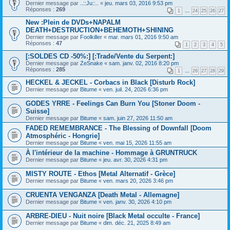
Dernier message par
..::Ju::..
«
jeu. mars 03, 2016 9:53 pm
Réponses :
269
1
…
24
25
26
27
New :Plein de DVDs+NAPALM
DEATH+DESTRUCTION+BEHEMOTH+SHINING
Dernier message par
Foolkiller
«
mar. mars 01, 2016 9:50 am
Réponses :
47
1
2
3
4
5
[:SOLDES CD -50%:] [:Trade/Vente du Serpent:]
Dernier message par
ZeSnake
«
sam. janv. 02, 2016 8:20 pm
Réponses :
285
1
…
26
27
28
29
HECKEL & JECKEL - Corbacs in Black [Disturb Rock]
Dernier message par
Bitume
«
ven. juil. 24, 2026 6:36 pm
GODES YRRE - Feelings Can Burn You [Stoner Doom -
Suisse]
Dernier message par
Bitume
«
sam. juin 27, 2026 11:50 am
FADED REMEMBRANCE - The Blessing of Downfall [Doom
Atmosphéric - Hongrie]
Dernier message par
Bitume
«
ven. mai 15, 2026 11:55 am
À l'intérieur de la machine - Hommage à GRUNTRUCK
Dernier message par
Bitume
«
jeu. avr. 30, 2026 4:31 pm
MISTY ROUTE - Ethos [Metal Alternatif - Grèce]
Dernier message par
Bitume
«
ven. mars 20, 2026 3:46 pm
CRUENTA VENGANZA [Death Metal - Allemagne]
Dernier message par
Bitume
«
ven. janv. 30, 2026 4:10 pm
ARBRE-DIEU - Nuit noire [Black Metal occulte - France]
Dernier message par
Bitume
«
dim. déc. 21, 2025 8:49 am