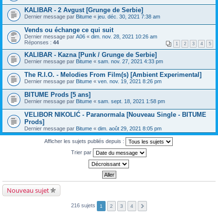
KALIBAR - 2 Avgust [Grunge de Serbie]
Dernier message par
Bitume
«
jeu. déc. 30, 2021 7:38 am
Vends ou échange ce qui suit
Dernier message par
A06
«
dim. nov. 28, 2021 10:26 am
Réponses :
44
1
2
3
4
5
KALIBAR - Kazna [Punk / Grunge de Serbie]
Dernier message par
Bitume
«
sam. nov. 27, 2021 4:33 pm
The R.I.O. - Melodies From Film(s) [Ambient Experimental]
Dernier message par
Bitume
«
ven. nov. 19, 2021 8:26 pm
BITUME Prods [5 ans]
Dernier message par
Bitume
«
sam. sept. 18, 2021 1:58 pm
VELIBOR NIKOLIĆ - Paranormala [Nouveau Single - BITUME
Prods]
Dernier message par
Bitume
«
dim. août 29, 2021 8:05 pm
Afficher les sujets publiés depuis :
Trier par
Nouveau sujet
216 sujets
1
2
3
4