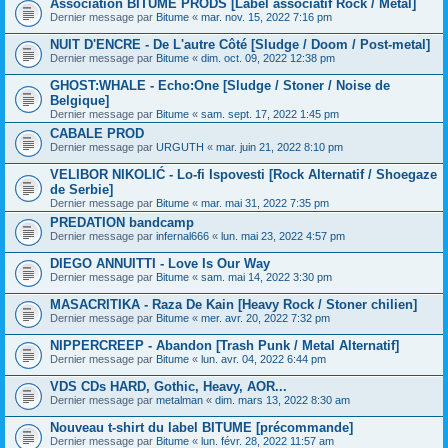
Association BITUME PRODS [Label associatif Rock / Metal]
Dernier message par
Bitume
«
mar. nov. 15, 2022 7:16 pm
NUIT D'ENCRE - De L'autre Côté [Sludge / Doom / Post-metal]
Dernier message par
Bitume
«
dim. oct. 09, 2022 12:38 pm
GHOST:WHALE - Echo:One [Sludge / Stoner / Noise de
Belgique]
Dernier message par
Bitume
«
sam. sept. 17, 2022 1:45 pm
CABALE PROD
Dernier message par
URGUTH
«
mar. juin 21, 2022 8:10 pm
VELIBOR NIKOLIĆ - Lo-fi Ispovesti [Rock Alternatif / Shoegaze
de Serbie]
Dernier message par
Bitume
«
mar. mai 31, 2022 7:35 pm
PREDATION bandcamp
Dernier message par
infernal666
«
lun. mai 23, 2022 4:57 pm
DIEGO ANNUITTI - Love Is Our Way
Dernier message par
Bitume
«
sam. mai 14, 2022 3:30 pm
MASACRITIKA - Raza De Kain [Heavy Rock / Stoner chilien]
Dernier message par
Bitume
«
mer. avr. 20, 2022 7:32 pm
NIPPERCREEP - Abandon [Trash Punk / Metal Alternatif]
Dernier message par
Bitume
«
lun. avr. 04, 2022 6:44 pm
VDS CDs HARD, Gothic, Heavy, AOR...
Dernier message par
metalman
«
dim. mars 13, 2022 8:30 am
Nouveau t-shirt du label BITUME [précommande]
Dernier message par
Bitume
«
lun. févr. 28, 2022 11:57 am