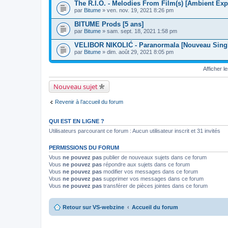
The R.I.O. - Melodies From Film(s) [Ambient Exp
par
Bitume
» ven. nov. 19, 2021 8:26 pm
BITUME Prods [5 ans]
par
Bitume
» sam. sept. 18, 2021 1:58 pm
VELIBOR NIKOLIĆ - Paranormala [Nouveau Sing
par
Bitume
» dim. août 29, 2021 8:05 pm
Afficher l
Nouveau sujet
Revenir à l’accueil du forum
QUI EST EN LIGNE ?
Utilisateurs parcourant ce forum : Aucun utilisateur inscrit et 31 invités
PERMISSIONS DU FORUM
Vous
ne pouvez pas
publier de nouveaux sujets dans ce forum
Vous
ne pouvez pas
répondre aux sujets dans ce forum
Vous
ne pouvez pas
modifier vos messages dans ce forum
Vous
ne pouvez pas
supprimer vos messages dans ce forum
Vous
ne pouvez pas
transférer de pièces jointes dans ce forum
Retour sur VS-webzine
Accueil du forum