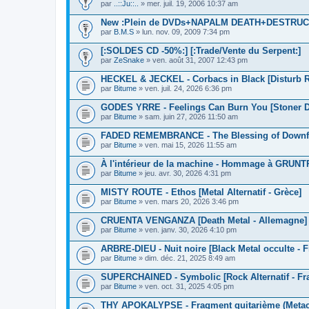
par
..::Ju::..
» mer. juil. 19, 2006 10:37 am
New :Plein de DVDs+NAPALM DEATH+DESTR
par
B.M.S
» lun. nov. 09, 2009 7:34 pm
[:SOLDES CD -50%:] [:Trade/Vente du Serpent:]
par
ZeSnake
» ven. août 31, 2007 12:43 pm
HECKEL & JECKEL - Corbacs in Black [Disturb 
par
Bitume
» ven. juil. 24, 2026 6:36 pm
GODES YRRE - Feelings Can Burn You [Stoner D
par
Bitume
» sam. juin 27, 2026 11:50 am
FADED REMEMBRANCE - The Blessing of Downfal
par
Bitume
» ven. mai 15, 2026 11:55 am
À l'intérieur de la machine - Hommage à GRUN
par
Bitume
» jeu. avr. 30, 2026 4:31 pm
MISTY ROUTE - Ethos [Metal Alternatif - Grèce]
par
Bitume
» ven. mars 20, 2026 3:46 pm
CRUENTA VENGANZA [Death Metal - Allemagne]
par
Bitume
» ven. janv. 30, 2026 4:10 pm
ARBRE-DIEU - Nuit noire [Black Metal occulte - F
par
Bitume
» dim. déc. 21, 2025 8:49 am
SUPERCHAINED - Symbolic [Rock Alternatif - Fr
par
Bitume
» ven. oct. 31, 2025 4:05 pm
THY APOKALYPSE - Fragment quitarième (Metacos