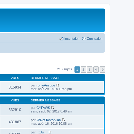
Inscription
Connexion
216 sujets
1
2
3
4
VUES
DERNIER MESSAGE
par
romeArisque
815934
C
mer. août 29, 2018 11:48 pm
o
n
s
VUES
DERNIER MESSAGE
u
l
par
CYFAWS
332910
t
C
sam. sept. 02, 2017 8:48 am
e
o
r
n
par
Velvet Kevorkian
l
s
431867
C
mar. août 16, 2016 10:08 am
e
u
o
d
l
n
e
par
..::Ju::..
t
s