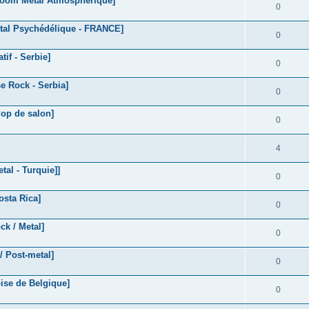
oom Metal Atmosphérique]
0
tal Psychédélique - FRANCE]
0
if - Serbie]
0
 Rock - Serbia]
0
op de salon]
0
4
al - Turquie]]
0
sta Rica]
0
k / Metal]
0
/ Post-metal]
0
ise de Belgique]
0