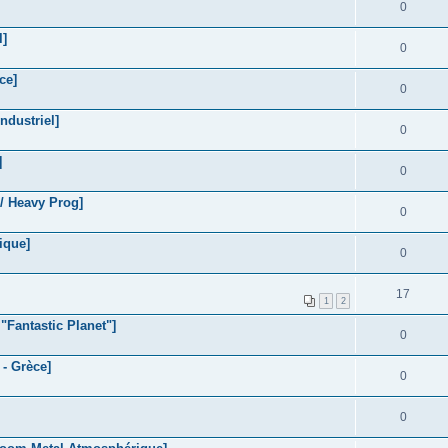
0
l]
0
ce]
0
dustriel]
0
]
0
/ Heavy Prog]
0
ique]
0
17
1
2
"Fantastic Planet"]
0
 - Grèce]
0
0