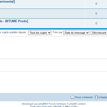
erimental]
0
0
le - BITUME Prods]
0
es sujets publiés depuis :
Trier par
Nous contacter
L’équi
Développé par
phpBB
® Forum Software © phpBB Limited
Traduction française officielle
©
Miles Cellar