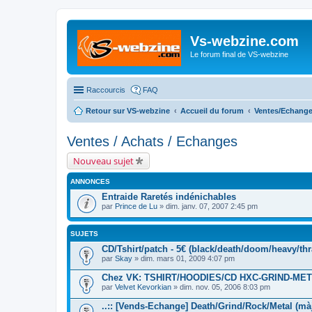
Vs-webzine.com
Le forum final de VS-webzine
Raccourcis
FAQ
Retour sur VS-webzine
Accueil du forum
Ventes/Echange
Ventes / Achats / Echanges
Nouveau sujet
ANNONCES
Entraide Raretés indénichables
par
Prince de Lu
» dim. janv. 07, 2007 2:45 pm
SUJETS
CD/Tshirt/patch - 5€ (black/death/doom/heavy/thr
par
Skay
» dim. mars 01, 2009 4:07 pm
Chez VK: TSHIRT/HOODIES/CD HXC-GRIND-ME
par
Velvet Kevorkian
» dim. nov. 05, 2006 8:03 pm
..:: [Vends-Echange] Death/Grind/Rock/Metal (màj 