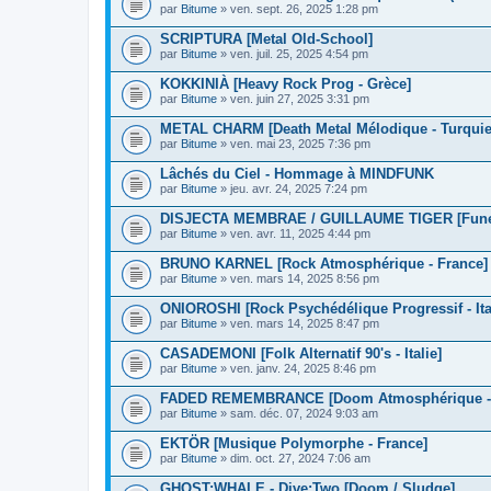
par
Bitume
» ven. sept. 26, 2025 1:28 pm
SCRIPTURA [Metal Old-School]
par
Bitume
» ven. juil. 25, 2025 4:54 pm
KOKKINIÀ [Heavy Rock Prog - Grèce]
par
Bitume
» ven. juin 27, 2025 3:31 pm
METAL CHARM [Death Metal Mélodique - Turquie
par
Bitume
» ven. mai 23, 2025 7:36 pm
Lâchés du Ciel - Hommage à MINDFUNK
par
Bitume
» jeu. avr. 24, 2025 7:24 pm
DISJECTA MEMBRAE / GUILLAUME TIGER [Funer
par
Bitume
» ven. avr. 11, 2025 4:44 pm
BRUNO KARNEL [Rock Atmosphérique - France]
par
Bitume
» ven. mars 14, 2025 8:56 pm
ONIOROSHI [Rock Psychédélique Progressif - Ita
par
Bitume
» ven. mars 14, 2025 8:47 pm
CASADEMONI [Folk Alternatif 90's - Italie]
par
Bitume
» ven. janv. 24, 2025 8:46 pm
FADED REMEMBRANCE [Doom Atmosphérique - 
par
Bitume
» sam. déc. 07, 2024 9:03 am
EKTÖR [Musique Polymorphe - France]
par
Bitume
» dim. oct. 27, 2024 7:06 am
GHOST:WHALE - Dive:Two [Doom / Sludge]