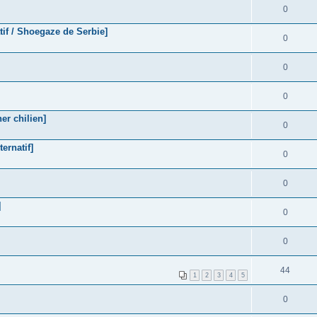
0
tif / Shoegaze de Serbie]
0
0
0
r chilien]
0
ernatif]
0
0
]
0
0
44
1
2
3
4
5
0