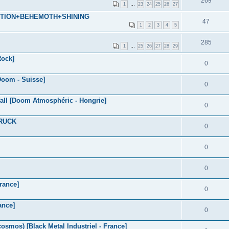
269
1
…
23
24
25
26
27
UCTION+BEHEMOTH+SHINING
47
1
2
3
4
5
285
1
…
25
26
27
28
29
Rock]
0
oom - Suisse]
0
l [Doom Atmosphéric - Hongrie]
0
TRUCK
0
0
0
rance]
0
ance]
0
mos) [Black Metal Industriel - France]