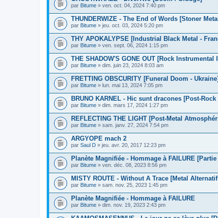
par
Bitume
» ven. oct. 04, 2024 7:40 pm
THUNDERWIZE - The End of Words [Stoner Meta
par
Bitume
» jeu. oct. 03, 2024 5:20 pm
THY APOKALYPSE [Industrial Black Metal - Fran
par
Bitume
» ven. sept. 06, 2024 1:15 pm
THE SHADOW'S GONE OUT [Rock Instrumental In
par
Bitume
» dim. juin 23, 2024 8:03 am
FRETTING OBSCURITY [Funeral Doom - Ukraine
par
Bitume
» lun. mai 13, 2024 7:05 pm
BRUNO KARNEL - Hic sunt dracones [Post-Rock 
par
Bitume
» dim. mars 17, 2024 1:27 pm
REFLECTING THE LIGHT [Post-Metal Atmosphér
par
Bitume
» sam. janv. 27, 2024 7:54 pm
ARGYOPE mach 2
par
Saul D
» jeu. avr. 20, 2017 12:23 pm
Planète Magnifiée - Hommage à FAILURE [Partie 
par
Bitume
» ven. déc. 08, 2023 8:56 pm
MISTY ROUTE - Without A Trace [Metal Alternatif
par
Bitume
» sam. nov. 25, 2023 1:45 pm
Planète Magnifiée - Hommage à FAILURE
par
Bitume
» dim. nov. 19, 2023 2:43 pm