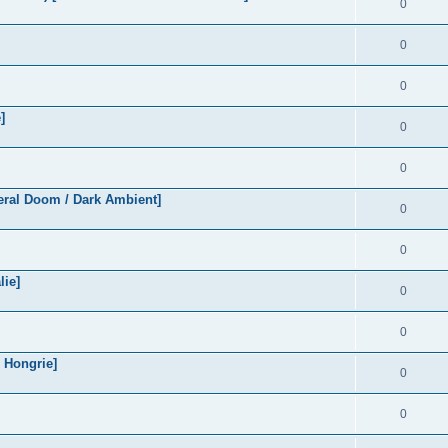
0
0
0
]
0
0
al Doom / Dark Ambient]
0
0
lie]
0
0
Hongrie]
0
0