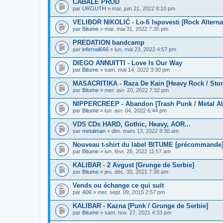
CABALE PROD
par
URGUTH
» mar. juin 21, 2022 8:10 pm
VELIBOR NIKOLIĆ - Lo-fi Ispovesti [Rock Alterna
par
Bitume
» mar. mai 31, 2022 7:35 pm
PREDATION bandcamp
par
infernal666
» lun. mai 23, 2022 4:57 pm
DIEGO ANNUITTI - Love Is Our Way
par
Bitume
» sam. mai 14, 2022 3:30 pm
MASACRITIKA - Raza De Kain [Heavy Rock / Stone
par
Bitume
» mer. avr. 20, 2022 7:32 pm
NIPPERCREEP - Abandon [Trash Punk / Metal Alt
par
Bitume
» lun. avr. 04, 2022 6:44 pm
VDS CDs HARD, Gothic, Heavy, AOR...
par
metalman
» dim. mars 13, 2022 8:30 am
Nouveau t-shirt du label BITUME [précommande
par
Bitume
» lun. févr. 28, 2022 11:57 am
KALIBAR - 2 Avgust [Grunge de Serbie]
par
Bitume
» jeu. déc. 30, 2021 7:38 am
Vends ou échange ce qui suit
par
A06
» mer. sept. 09, 2015 2:57 pm
KALIBAR - Kazna [Punk / Grunge de Serbie]
par
Bitume
» sam. nov. 27, 2021 4:33 pm