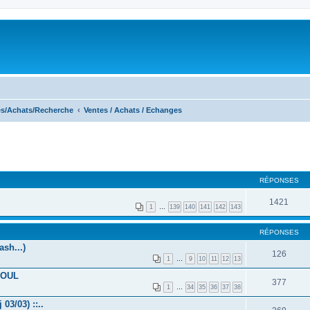
s/Achats/Recherche
Ventes / Achats / Echanges
RÉPONSES
1421
1
…
139
140
141
142
143
RÉPONSES
ash...)
126
1
…
9
10
11
12
13
TOUL
377
1
…
34
35
36
37
38
03/03) ::..