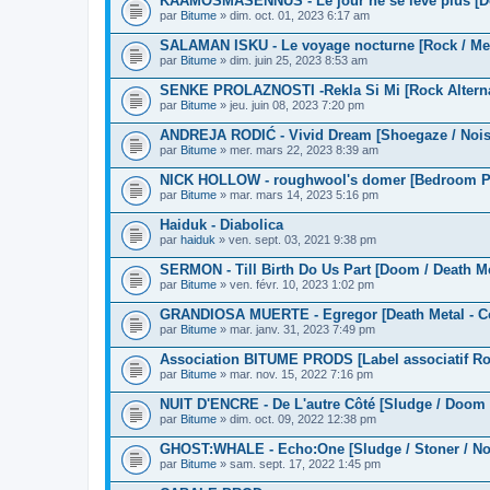
KAAMOSMASENNUS - Le jour ne se lève plus [D
par
Bitume
» dim. oct. 01, 2023 6:17 am
SALAMAN ISKU - Le voyage nocturne [Rock / Me
par
Bitume
» dim. juin 25, 2023 8:53 am
SENKE PROLAZNOSTI -Rekla Si Mi [Rock Alternat
par
Bitume
» jeu. juin 08, 2023 7:20 pm
ANDREJA RODIĆ - Vivid Dream [Shoegaze / Noise
par
Bitume
» mer. mars 22, 2023 8:39 am
NICK HOLLOW - roughwool's domer [Bedroom P
par
Bitume
» mar. mars 14, 2023 5:16 pm
Haiduk - Diabolica
par
haiduk
» ven. sept. 03, 2021 9:38 pm
SERMON - Till Birth Do Us Part [Doom / Death Met
par
Bitume
» ven. févr. 10, 2023 1:02 pm
GRANDIOSA MUERTE - Egregor [Death Metal - Co
par
Bitume
» mar. janv. 31, 2023 7:49 pm
Association BITUME PRODS [Label associatif Roc
par
Bitume
» mar. nov. 15, 2022 7:16 pm
NUIT D'ENCRE - De L'autre Côté [Sludge / Doom 
par
Bitume
» dim. oct. 09, 2022 12:38 pm
GHOST:WHALE - Echo:One [Sludge / Stoner / No
par
Bitume
» sam. sept. 17, 2022 1:45 pm