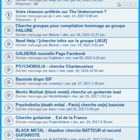
Dernier message par
Mojo Ju
«
lun. juin 09, 2008 5:42 pm
Réponses :
24
1
2
3
Votre chanson préférée sur The Undercurrent ?
Dernier message par
jiu
«
ven. sept. 14, 2007 9:08 am
Réponses :
2
Cherche groupes pour compilation hommage au groupe
FAILURE
Dernier message par
Bitume
«
dim. oct. 09, 2022 12:37 pm
Need Help ! [cherche infos sur le groupe LIKUI]
Dernier message par
Bitume
«
mer. nov. 24, 2021 4:01 pm
GALDERIA nouvelle Page Facebook
Dernier message par
Galderia
«
ven. mai 08, 2020 4:02 pm
PSYCHOBOLIA - cherche Chanteuse/eur
Dernier message par
buru
«
mer. sept. 19, 2018 10:53 am
Bassiste dispo IDF
Dernier message par
cruentus
«
jeu. juil. 27, 2017 1:40 pm
Mortis Mutilati (black metal) cherche un guitariste lead
Dernier message par
MortisMutilati
«
mer. juil. 26, 2017 1:52 pm
Psychobolia (death métal - Paris) cherche un(e) bassiste
Dernier message par
buru
«
ven. juin 02, 2017 5:45 pm
Cherche guitariste _ Est de la France
Dernier message par
ProjectInfamy
«
lun. avr. 24, 2017 9:36 pm
BLACK METAL : Alasthor cherche BATTEUR et second
GUITARISTE
Dernier message par
ALASTHOR
«
mer. mars 01, 2017 2:23 pm