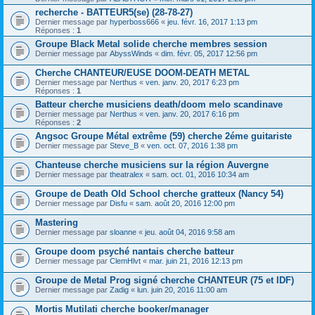
recherche - BATTEUR5(se) (28-78-27)
Dernier message par
hyperboss666
«
jeu. févr. 16, 2017 1:13 pm
Réponses :
1
Groupe Black Metal solide cherche membres session
Dernier message par
AbyssWinds
«
dim. févr. 05, 2017 12:56 pm
Cherche CHANTEUR/EUSE DOOM-DEATH METAL
Dernier message par
Nerthus
«
ven. janv. 20, 2017 6:23 pm
Réponses :
1
Batteur cherche musiciens death/doom melo scandinave
Dernier message par
Nerthus
«
ven. janv. 20, 2017 6:16 pm
Réponses :
2
Angsoc Groupe Métal extrême (59) cherche 2éme guitariste
Dernier message par
Steve_B
«
ven. oct. 07, 2016 1:38 pm
Chanteuse cherche musiciens sur la région Auvergne
Dernier message par
theatralex
«
sam. oct. 01, 2016 10:34 am
Groupe de Death Old School cherche gratteux (Nancy 54)
Dernier message par
Disfu
«
sam. août 20, 2016 12:00 pm
Mastering
Dernier message par
sloanne
«
jeu. août 04, 2016 9:58 am
Groupe doom psyché nantais cherche batteur
Dernier message par
ClemHlvt
«
mar. juin 21, 2016 12:13 pm
Groupe de Metal Prog signé cherche CHANTEUR (75 et IDF)
Dernier message par
Zadig
«
lun. juin 20, 2016 11:00 am
Mortis Mutilati cherche booker/manager