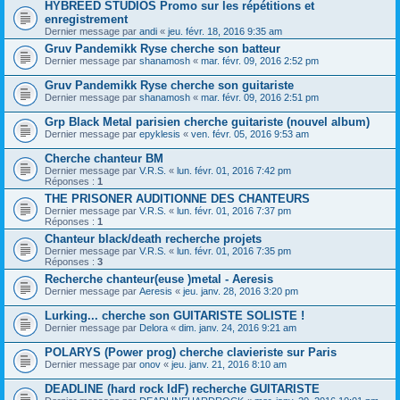
HYBREED STUDIOS Promo sur les répétitions et
enregistrement
Dernier message par
andi
«
jeu. févr. 18, 2016 9:35 am
Gruv Pandemikk Ryse cherche son batteur
Dernier message par
shanamosh
«
mar. févr. 09, 2016 2:52 pm
Gruv Pandemikk Ryse cherche son guitariste
Dernier message par
shanamosh
«
mar. févr. 09, 2016 2:51 pm
Grp Black Metal parisien cherche guitariste (nouvel album)
Dernier message par
epyklesis
«
ven. févr. 05, 2016 9:53 am
Cherche chanteur BM
Dernier message par
V.R.S.
«
lun. févr. 01, 2016 7:42 pm
Réponses :
1
THE PRISONER AUDITIONNE DES CHANTEURS
Dernier message par
V.R.S.
«
lun. févr. 01, 2016 7:37 pm
Réponses :
1
Chanteur black/death recherche projets
Dernier message par
V.R.S.
«
lun. févr. 01, 2016 7:35 pm
Réponses :
3
Recherche chanteur(euse )metal - Aeresis
Dernier message par
Aeresis
«
jeu. janv. 28, 2016 3:20 pm
Lurking... cherche son GUITARISTE SOLISTE !
Dernier message par
Delora
«
dim. janv. 24, 2016 9:21 am
POLARYS (Power prog) cherche clavieriste sur Paris
Dernier message par
onov
«
jeu. janv. 21, 2016 8:10 am
DEADLINE (hard rock IdF) recherche GUITARISTE