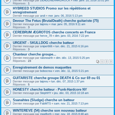
Dernier message par
DEADLINEHARDROCK
«
mer. janv. 20, 2016 10:01 pm
Réponses :
1
HYBREED STUDIOS Promo sur les répétitions et
enregistrement
Dernier message par
andi
«
mer. janv. 06, 2016 5:13 pm
Devour The Fetus (BrutalDeath) cherche guitariste (75)
Dernier message par
laipreu
«
mar. janv. 05, 2016 9:11 am
Réponses :
3
CEREBRUM ÆGROTOS cherche concerts en France
Dernier message par
herve_78
«
dim. janv. 03, 2016 7:22 pm
URGENT - SKULLDOG cherche batteur
Dernier message par
sniper666
«
lun. déc. 21, 2015 6:16 pm
Réponses :
3
Chanteur cherche groupe...
Dernier message par
ratonearth
«
dim. déc. 13, 2015 5:25 pm
Réponses :
23
1
2
3
Enregistrement de demos maquettes
Dernier message par
bobocrea
«
ven. déc. 11, 2015 5:21 pm
GUITARISTE cherche groupe DEATH & Co sur 69 ou 01
Dernier message par
laipreu
«
lun. déc. 07, 2015 1:37 pm
Réponses :
5
HONESTY cherche batteur - Punk-Hardcore NY
Dernier message par
StephHY
«
jeu. déc. 03, 2015 10:18 am
Ssanahtes (Sludge) cherche un batteur
Dernier message par
FabMTS
«
sam. nov. 21, 2015 7:13 pm
WINTEREVE (54) cherche son nouveau batteur
Dernier message par
mpelforth
«
mer. nov. 18, 2015 8:48 am