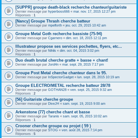
[SUPPR] groupe death-black recherche chanteur/guitariste
Dernier message par
hyperboss666
«
mar. nov. 17, 2015 12:27 pm
Réponses :
1
[Nancy] Groupe Thrash cherche batteur
Dernier message par
mpelforth
«
jeu. oct. 29, 2015 10:42 am
Groupe Metal Goth recherche bassiste (75-94)
Dernier message par
Cgarnero
«
dim. oct. 18, 2015 12:11 pm
Illustrateur propose ses services pochettes, flyers, etc...
Dernier message par
Nihils
«
dim. oct. 04, 2015 3:02 pm
Réponses :
1
Duo death brutal cherche gratte + basse + chant!
Dernier message par
Jord4n
«
mar. sept. 29, 2015 7:17 pm
Groupe Post Metal cherche chanteur dans le 95.
Dernier message par
InSpectorGadget
«
lun. sept. 28, 2015 10:19 am
Groupe ELECTRO/METAL recherche batteur 28/78
Dernier message par
GOTHAN28
«
ven. sept. 25, 2015 9:32 am
Réponses :
2
[56] Guitariste cherche groupe
Dernier message par
DiveJH
«
sam. sept. 19, 2015 9:00 am
Arkenstone (77) cherche chant et basse
Dernier message par
Taranis
«
sam. sept. 05, 2015 10:02 am
Réponses :
1
Crooner cherche groupe ou projet ( 59 )
Dernier message par
STOG
«
ven. août 28, 2015 7:14 pm
Réponses :
5