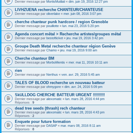
Dernier message par
MortisMutilati
«
dim. juin 19, 2016 12:27 pm
LIVHZUENA recherche CHANTEUR/CHANTEUSE
Dernier message par
oliverlake
«
mer. juin 08, 2016 3:07 pm
cherche chanteur punk hardcore / region Grenoble
Dernier message par
pouillotte
«
lun. mai 23, 2016 5:20 pm
Agenda concert métal > Recherche artistes/groupes métal
Dernier message par
bestofticket
«
jeu. mai 19, 2016 3:42 pm
Groupe Death Metal recherche chanteur région Genève
Dernier message par
Chamo
«
jeu. mai 19, 2016 9:00 am
Cherche chanteur BM
Dernier message par
MorboMentis
«
mer. mai 11, 2016 10:11 am
rien
Dernier message par
Nerthus
«
ven. avr. 29, 2016 5:45 am
TALES OF BLOOD recherche un nouveau batteur
Dernier message par
ohmygore
«
dim. avr. 24, 2016 5:09 pm
SkULLDOG CHERCHE BATTEUR URGENT !!!!!!!!!!
Dernier message par
alexomatic
«
lun. mars 28, 2016 4:44 pm
Réponses :
9
dead tree seeds (thrash) rech chanteur
Dernier message par
alexomatic
«
lun. mars 28, 2016 4:43 pm
Réponses :
2
Enquete pour future formation
Dernier message par
DASAP
«
mar. mars 08, 2016 8:11 am
Réponses :
8