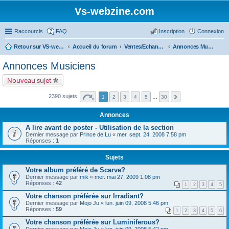
Vs-webzine.com
Raccourcis
FAQ
Inscription
Connexion
Retour sur VS-webzine
Accueil du forum
Ventes/Echanges/Achats/Recherche
Annonces Musiciens
Annonces Musiciens
Nouveau sujet
2390 sujets
1
2
3
4
5
…
30
Annonces
A lire avant de poster - Utilisation de la section
Dernier message par
Prince de Lu
«
mer. sept. 24, 2008 7:58 pm
Réponses :
1
Sujets
Votre album préféré de Scarve?
Dernier message par
mik
«
mer. mai 27, 2009 1:08 pm
Réponses :
42
1
2
3
4
5
Votre chanson préférée sur Irradiant?
Dernier message par
Mojo Ju
«
lun. juin 09, 2008 5:46 pm
Réponses :
59
1
2
3
4
5
6
Votre chanson préférée sur Luminiferous?