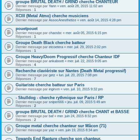
groupe BRUTAL DEATH / GRIND cherche CHANTEUR
Dernier message par
Yann
«
ven. août 28, 2015 11:02 am
Réponses :
1
XCIII (Metal Atmo) cherche musiciens
Dernier message par
AssocAnesthetize
«
ven. août 14, 2015 4:28 pm
pouetpouet
Dernier message par
chaosbc
«
mer. août 05, 2015 6:15 pm
Réponses :
1
Groupe Death Black cherche batteur
Dernier message par
etcoetera
«
mer. juil. 29, 2015 2:02 pm
Réponses :
1
Groupe Heavy/Doom Progressif cherche Chanteur IDF
Dernier message par
ankaboott
«
mer. juil. 22, 2015 9:05 am
Réponses :
4
Recherche claviériste sur Nantes (Death Metal progressif)
Dernier message par
getz
«
lun. juil. 20, 2015 7:08 pm
Réponses :
7
Guitariste cherche batteur sur Paris
Dernier message par
ingirvm
«
ven. juil. 10, 2015 9:32 pm
- Skulldog - cherche rythmique sur Paris / RP
Dernier message par
sniper666
«
jeu. juil. 09, 2015 5:49 am
Réponses :
2
groupe BRUTAL DEATH / GRIND cherche CHANT et BASSE
Dernier message par
baf
«
mer. juin 24, 2015 8:32 pm
Réponses :
2
Groupe metal cherche chanteur sur Mâcon (71)
Dernier message par
yaz
«
ven. juin 19, 2015 8:34 am
Towards End Rapture cherche son chanteur.