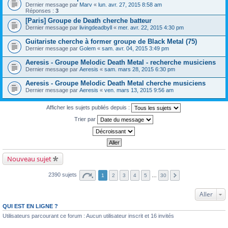
Dernier message par
Marv
«
lun. avr. 27, 2015 8:58 am
Réponses :
3
[Paris] Groupe de Death cherche batteur
Dernier message par
livingdeadbyll
«
mer. avr. 22, 2015 4:30 pm
Guitariste cherche à former groupe de Black Metal (75)
Dernier message par
Golem
«
sam. avr. 04, 2015 3:49 pm
Aeresis - Groupe Melodic Death Metal - recherche musiciens
Dernier message par
Aeresis
«
sam. mars 28, 2015 6:30 pm
Aeresis - Groupe Melodic Death Metal cherche musiciens
Dernier message par
Aeresis
«
ven. mars 13, 2015 9:56 am
Afficher les sujets publiés depuis :
Trier par
Nouveau sujet
2390 sujets
1
2
3
4
5
…
30
Aller
QUI EST EN LIGNE ?
Utilisateurs parcourant ce forum : Aucun utilisateur inscrit et 16 invités