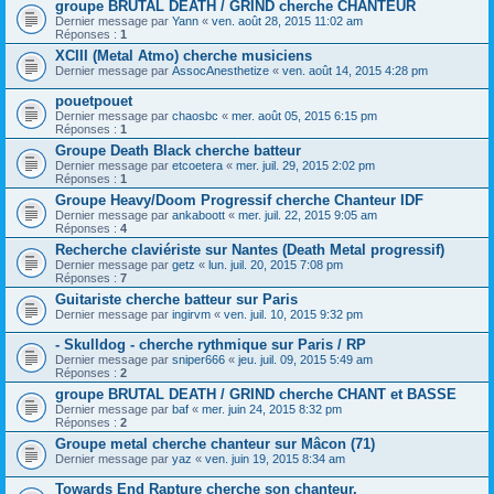
groupe BRUTAL DEATH / GRIND cherche CHANTEUR
Dernier message par
Yann
«
ven. août 28, 2015 11:02 am
Réponses :
1
XCIII (Metal Atmo) cherche musiciens
Dernier message par
AssocAnesthetize
«
ven. août 14, 2015 4:28 pm
pouetpouet
Dernier message par
chaosbc
«
mer. août 05, 2015 6:15 pm
Réponses :
1
Groupe Death Black cherche batteur
Dernier message par
etcoetera
«
mer. juil. 29, 2015 2:02 pm
Réponses :
1
Groupe Heavy/Doom Progressif cherche Chanteur IDF
Dernier message par
ankaboott
«
mer. juil. 22, 2015 9:05 am
Réponses :
4
Recherche claviériste sur Nantes (Death Metal progressif)
Dernier message par
getz
«
lun. juil. 20, 2015 7:08 pm
Réponses :
7
Guitariste cherche batteur sur Paris
Dernier message par
ingirvm
«
ven. juil. 10, 2015 9:32 pm
- Skulldog - cherche rythmique sur Paris / RP
Dernier message par
sniper666
«
jeu. juil. 09, 2015 5:49 am
Réponses :
2
groupe BRUTAL DEATH / GRIND cherche CHANT et BASSE
Dernier message par
baf
«
mer. juin 24, 2015 8:32 pm
Réponses :
2
Groupe metal cherche chanteur sur Mâcon (71)
Dernier message par
yaz
«
ven. juin 19, 2015 8:34 am
Towards End Rapture cherche son chanteur.