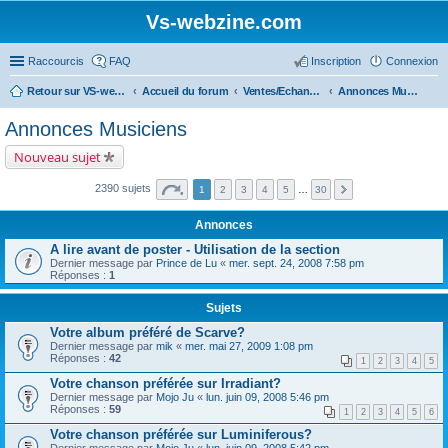
Vs-webzine.com
Raccourcis
FAQ
Inscription
Connexion
Retour sur VS-webzine
Accueil du forum
Ventes/Echanges/Achats/Recherche
Annonces Musiciens
Annonces Musiciens
Nouveau sujet
2390 sujets
1
2
3
4
5
…
30
Annonces
A lire avant de poster - Utilisation de la section
Dernier message par
Prince de Lu
«
mer. sept. 24, 2008 7:58 pm
Réponses :
1
Sujets
Votre album préféré de Scarve?
Dernier message par
mik
«
mer. mai 27, 2009 1:08 pm
Réponses :
42
1
2
3
4
5
Votre chanson préférée sur Irradiant?
Dernier message par
Mojo Ju
«
lun. juin 09, 2008 5:46 pm
Réponses :
59
1
2
3
4
5
6
Votre chanson préférée sur Luminiferous?