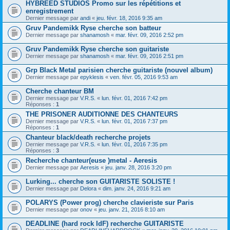
HYBREED STUDIOS Promo sur les répétitions et
enregistrement
Dernier message par
andi
«
jeu. févr. 18, 2016 9:35 am
Gruv Pandemikk Ryse cherche son batteur
Dernier message par
shanamosh
«
mar. févr. 09, 2016 2:52 pm
Gruv Pandemikk Ryse cherche son guitariste
Dernier message par
shanamosh
«
mar. févr. 09, 2016 2:51 pm
Grp Black Metal parisien cherche guitariste (nouvel album)
Dernier message par
epyklesis
«
ven. févr. 05, 2016 9:53 am
Cherche chanteur BM
Dernier message par
V.R.S.
«
lun. févr. 01, 2016 7:42 pm
Réponses :
1
THE PRISONER AUDITIONNE DES CHANTEURS
Dernier message par
V.R.S.
«
lun. févr. 01, 2016 7:37 pm
Réponses :
1
Chanteur black/death recherche projets
Dernier message par
V.R.S.
«
lun. févr. 01, 2016 7:35 pm
Réponses :
3
Recherche chanteur(euse )metal - Aeresis
Dernier message par
Aeresis
«
jeu. janv. 28, 2016 3:20 pm
Lurking... cherche son GUITARISTE SOLISTE !
Dernier message par
Delora
«
dim. janv. 24, 2016 9:21 am
POLARYS (Power prog) cherche clavieriste sur Paris
Dernier message par
onov
«
jeu. janv. 21, 2016 8:10 am
DEADLINE (hard rock IdF) recherche GUITARISTE