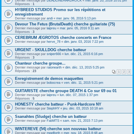
Dernier message par
DEADLINEHARDROCK
«
mer. janv. 20, 2016 10:01 pm
Réponses :
1
HYBREED STUDIOS Promo sur les répétitions et
enregistrement
Dernier message par
andi
«
mer. janv. 06, 2016 5:13 pm
Devour The Fetus (BrutalDeath) cherche guitariste (75)
Dernier message par
laipreu
«
mar. janv. 05, 2016 9:11 am
Réponses :
3
CEREBRUM ÆGROTOS cherche concerts en France
Dernier message par
herve_78
«
dim. janv. 03, 2016 7:22 pm
URGENT - SKULLDOG cherche batteur
Dernier message par
sniper666
«
lun. déc. 21, 2015 6:16 pm
Réponses :
3
Chanteur cherche groupe...
Dernier message par
ratonearth
«
dim. déc. 13, 2015 5:25 pm
Réponses :
23
1
2
3
Enregistrement de demos maquettes
Dernier message par
bobocrea
«
ven. déc. 11, 2015 5:21 pm
GUITARISTE cherche groupe DEATH & Co sur 69 ou 01
Dernier message par
laipreu
«
lun. déc. 07, 2015 1:37 pm
Réponses :
5
HONESTY cherche batteur - Punk-Hardcore NY
Dernier message par
StephHY
«
jeu. déc. 03, 2015 10:18 am
Ssanahtes (Sludge) cherche un batteur
Dernier message par
FabMTS
«
sam. nov. 21, 2015 7:13 pm
WINTEREVE (54) cherche son nouveau batteur
Dernier message par
mpelforth
«
mer. nov. 18, 2015 8:48 am