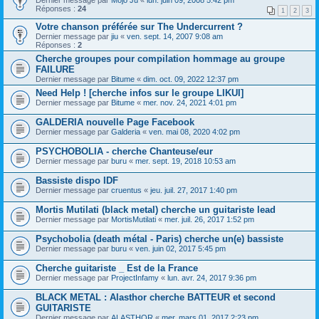
Dernier message par
Mojo Ju
«
lun. juin 09, 2008 5:42 pm
Réponses :
24
1
2
3
Votre chanson préférée sur The Undercurrent ?
Dernier message par
jiu
«
ven. sept. 14, 2007 9:08 am
Réponses :
2
Cherche groupes pour compilation hommage au groupe
FAILURE
Dernier message par
Bitume
«
dim. oct. 09, 2022 12:37 pm
Need Help ! [cherche infos sur le groupe LIKUI]
Dernier message par
Bitume
«
mer. nov. 24, 2021 4:01 pm
GALDERIA nouvelle Page Facebook
Dernier message par
Galderia
«
ven. mai 08, 2020 4:02 pm
PSYCHOBOLIA - cherche Chanteuse/eur
Dernier message par
buru
«
mer. sept. 19, 2018 10:53 am
Bassiste dispo IDF
Dernier message par
cruentus
«
jeu. juil. 27, 2017 1:40 pm
Mortis Mutilati (black metal) cherche un guitariste lead
Dernier message par
MortisMutilati
«
mer. juil. 26, 2017 1:52 pm
Psychobolia (death métal - Paris) cherche un(e) bassiste
Dernier message par
buru
«
ven. juin 02, 2017 5:45 pm
Cherche guitariste _ Est de la France
Dernier message par
ProjectInfamy
«
lun. avr. 24, 2017 9:36 pm
BLACK METAL : Alasthor cherche BATTEUR et second
GUITARISTE
Dernier message par
ALASTHOR
«
mer. mars 01, 2017 2:23 pm