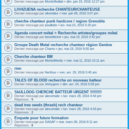
Dernier message par
MortisMutilati
«
dim. juin 19, 2016 12:27 pm
LIVHZUENA recherche CHANTEUR/CHANTEUSE
Dernier message par
oliverlake
«
mer. juin 08, 2016 3:07 pm
cherche chanteur punk hardcore / region Grenoble
Dernier message par
pouillotte
«
lun. mai 23, 2016 5:20 pm
Agenda concert métal > Recherche artistes/groupes métal
Dernier message par
bestofticket
«
jeu. mai 19, 2016 3:42 pm
Groupe Death Metal recherche chanteur région Genève
Dernier message par
Chamo
«
jeu. mai 19, 2016 9:00 am
Cherche chanteur BM
Dernier message par
MorboMentis
«
mer. mai 11, 2016 10:11 am
rien
Dernier message par
Nerthus
«
ven. avr. 29, 2016 5:45 am
TALES OF BLOOD recherche un nouveau batteur
Dernier message par
ohmygore
«
dim. avr. 24, 2016 5:09 pm
SkULLDOG CHERCHE BATTEUR URGENT !!!!!!!!!!
Dernier message par
alexomatic
«
lun. mars 28, 2016 4:44 pm
Réponses :
9
dead tree seeds (thrash) rech chanteur
Dernier message par
alexomatic
«
lun. mars 28, 2016 4:43 pm
Réponses :
2
Enquete pour future formation
Dernier message par
DASAP
«
mar. mars 08, 2016 8:11 am
Réponses :
8