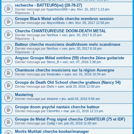
recherche - BATTEUR5(se) (28-78-27)
Dernier message par
hyperboss666
«
jeu. févr. 16, 2017 1:13 pm
Réponses :
1
Groupe Black Metal solide cherche membres session
Dernier message par
AbyssWinds
«
dim. févr. 05, 2017 12:56 pm
Cherche CHANTEUR/EUSE DOOM-DEATH METAL
Dernier message par
Nerthus
«
ven. janv. 20, 2017 6:23 pm
Réponses :
1
Batteur cherche musiciens death/doom melo scandinave
Dernier message par
Nerthus
«
ven. janv. 20, 2017 6:16 pm
Réponses :
2
Angsoc Groupe Métal extrême (59) cherche 2éme guitariste
Dernier message par
Steve_B
«
ven. oct. 07, 2016 1:38 pm
Chanteuse cherche musiciens sur la région Auvergne
Dernier message par
theatralex
«
sam. oct. 01, 2016 10:34 am
Groupe de Death Old School cherche gratteux (Nancy 54)
Dernier message par
Disfu
«
sam. août 20, 2016 12:00 pm
Mastering
Dernier message par
sloanne
«
jeu. août 04, 2016 9:58 am
Groupe doom psyché nantais cherche batteur
Dernier message par
ClemHlvt
«
mar. juin 21, 2016 12:13 pm
Groupe de Metal Prog signé cherche CHANTEUR (75 et IDF)
Dernier message par
Zadig
«
lun. juin 20, 2016 11:00 am
Mortis Mutilati cherche booker/manager