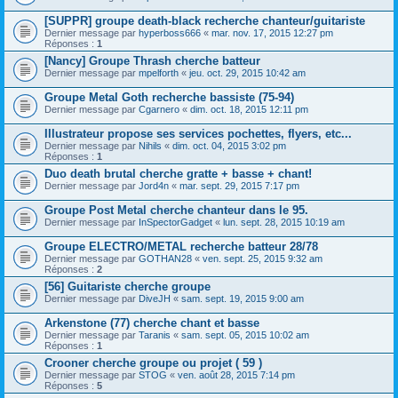
[SUPPR] groupe death-black recherche chanteur/guitariste
Dernier message par
hyperboss666
«
mar. nov. 17, 2015 12:27 pm
Réponses :
1
[Nancy] Groupe Thrash cherche batteur
Dernier message par
mpelforth
«
jeu. oct. 29, 2015 10:42 am
Groupe Metal Goth recherche bassiste (75-94)
Dernier message par
Cgarnero
«
dim. oct. 18, 2015 12:11 pm
Illustrateur propose ses services pochettes, flyers, etc...
Dernier message par
Nihils
«
dim. oct. 04, 2015 3:02 pm
Réponses :
1
Duo death brutal cherche gratte + basse + chant!
Dernier message par
Jord4n
«
mar. sept. 29, 2015 7:17 pm
Groupe Post Metal cherche chanteur dans le 95.
Dernier message par
InSpectorGadget
«
lun. sept. 28, 2015 10:19 am
Groupe ELECTRO/METAL recherche batteur 28/78
Dernier message par
GOTHAN28
«
ven. sept. 25, 2015 9:32 am
Réponses :
2
[56] Guitariste cherche groupe
Dernier message par
DiveJH
«
sam. sept. 19, 2015 9:00 am
Arkenstone (77) cherche chant et basse
Dernier message par
Taranis
«
sam. sept. 05, 2015 10:02 am
Réponses :
1
Crooner cherche groupe ou projet ( 59 )
Dernier message par
STOG
«
ven. août 28, 2015 7:14 pm
Réponses :
5