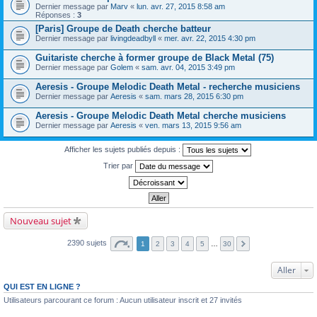
Dernier message par
Marv
«
lun. avr. 27, 2015 8:58 am
Réponses :
3
[Paris] Groupe de Death cherche batteur
Dernier message par
livingdeadbyll
«
mer. avr. 22, 2015 4:30 pm
Guitariste cherche à former groupe de Black Metal (75)
Dernier message par
Golem
«
sam. avr. 04, 2015 3:49 pm
Aeresis - Groupe Melodic Death Metal - recherche musiciens
Dernier message par
Aeresis
«
sam. mars 28, 2015 6:30 pm
Aeresis - Groupe Melodic Death Metal cherche musiciens
Dernier message par
Aeresis
«
ven. mars 13, 2015 9:56 am
Afficher les sujets publiés depuis :
Trier par
Nouveau sujet
2390 sujets
1
2
3
4
5
…
30
Aller
QUI EST EN LIGNE ?
Utilisateurs parcourant ce forum : Aucun utilisateur inscrit et 27 invités