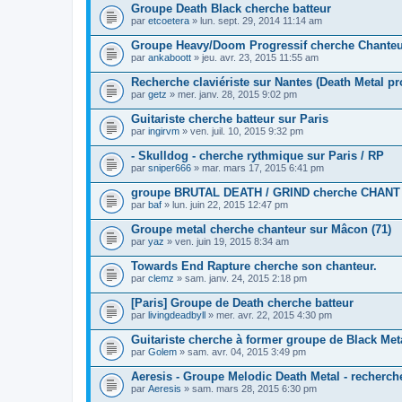
Groupe Death Black cherche batteur
par
etcoetera
» lun. sept. 29, 2014 11:14 am
Groupe Heavy/Doom Progressif cherche Chanteu
par
ankaboott
» jeu. avr. 23, 2015 11:55 am
Recherche claviériste sur Nantes (Death Metal pr
par
getz
» mer. janv. 28, 2015 9:02 pm
Guitariste cherche batteur sur Paris
par
ingirvm
» ven. juil. 10, 2015 9:32 pm
- Skulldog - cherche rythmique sur Paris / RP
par
sniper666
» mar. mars 17, 2015 6:41 pm
groupe BRUTAL DEATH / GRIND cherche CHANT
par
baf
» lun. juin 22, 2015 12:47 pm
Groupe metal cherche chanteur sur Mâcon (71)
par
yaz
» ven. juin 19, 2015 8:34 am
Towards End Rapture cherche son chanteur.
par
clemz
» sam. janv. 24, 2015 2:18 pm
[Paris] Groupe de Death cherche batteur
par
livingdeadbyll
» mer. avr. 22, 2015 4:30 pm
Guitariste cherche à former groupe de Black Meta
par
Golem
» sam. avr. 04, 2015 3:49 pm
Aeresis - Groupe Melodic Death Metal - recherc
par
Aeresis
» sam. mars 28, 2015 6:30 pm