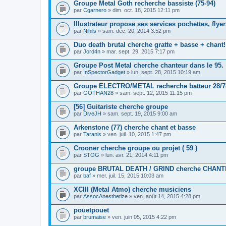
Groupe Metal Goth recherche bassiste (75-94)
par
Cgarnero
» dim. oct. 18, 2015 12:11 pm
Illustrateur propose ses services pochettes, flyers
par
Nihils
» sam. déc. 20, 2014 3:52 pm
Duo death brutal cherche gratte + basse + chant!
par
Jord4n
» mar. sept. 29, 2015 7:17 pm
Groupe Post Metal cherche chanteur dans le 95.
par
InSpectorGadget
» lun. sept. 28, 2015 10:19 am
Groupe ELECTRO/METAL recherche batteur 28/7
par
GOTHAN28
» sam. sept. 12, 2015 11:15 pm
[56] Guitariste cherche groupe
par
DiveJH
» sam. sept. 19, 2015 9:00 am
Arkenstone (77) cherche chant et basse
par
Taranis
» ven. juil. 10, 2015 1:47 pm
Crooner cherche groupe ou projet ( 59 )
par
STOG
» lun. avr. 21, 2014 4:11 pm
groupe BRUTAL DEATH / GRIND cherche CHAN
par
baf
» mer. juil. 15, 2015 10:03 am
XCIII (Metal Atmo) cherche musiciens
par
AssocAnesthetize
» ven. août 14, 2015 4:28 pm
pouetpouet
par
brumaise
» ven. juin 05, 2015 4:22 pm