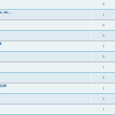
0
, etc...
1
0
0
8
2
0
1
5
TEUR
1
0
1