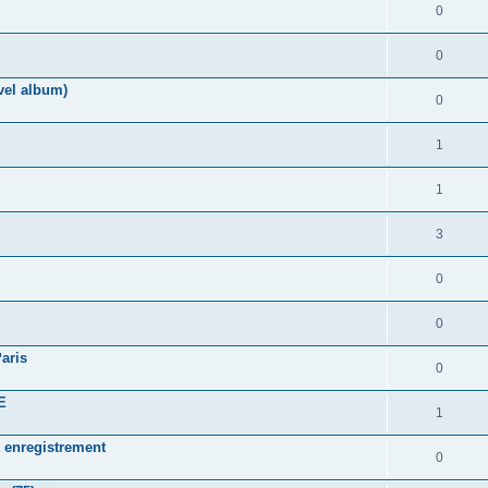
0
0
vel album)
0
1
1
3
0
0
aris
0
E
1
 enregistrement
0