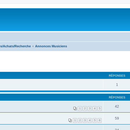
s/Achats/Recherche
Annonces Musiciens
RÉPONSES
1
RÉPONSES
42
1
2
3
4
5
59
1
2
3
4
5
6