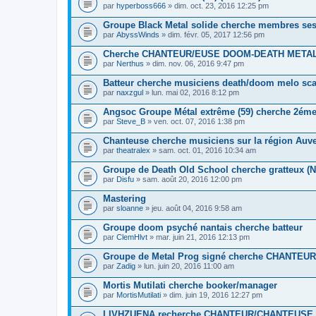
par
hyperboss666
» dim. oct. 23, 2016 12:25 pm
Groupe Black Metal solide cherche membres se
par
AbyssWinds
» dim. févr. 05, 2017 12:56 pm
Cherche CHANTEUR/EUSE DOOM-DEATH META
par
Nerthus
» dim. nov. 06, 2016 9:47 pm
Batteur cherche musiciens death/doom melo sc
par
naxzgul
» lun. mai 02, 2016 8:12 pm
Angsoc Groupe Métal extrême (59) cherche 2éme 
par
Steve_B
» ven. oct. 07, 2016 1:38 pm
Chanteuse cherche musiciens sur la région Auv
par
theatralex
» sam. oct. 01, 2016 10:34 am
Groupe de Death Old School cherche gratteux (N
par
Disfu
» sam. août 20, 2016 12:00 pm
Mastering
par
sloanne
» jeu. août 04, 2016 9:58 am
Groupe doom psyché nantais cherche batteur
par
ClemHlvt
» mar. juin 21, 2016 12:13 pm
Groupe de Metal Prog signé cherche CHANTEUR (
par
Zadig
» lun. juin 20, 2016 11:00 am
Mortis Mutilati cherche booker/manager
par
MortisMutilati
» dim. juin 19, 2016 12:27 pm
LIVHZUENA recherche CHANTEUR/CHANTEUSE