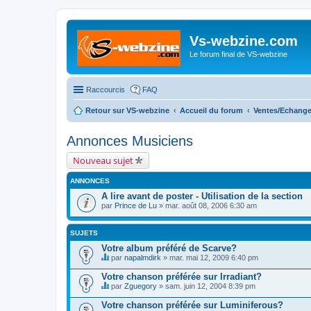
Vs-webzine.com
Le forum final de VS-webzine
Raccourcis
FAQ
Retour sur VS-webzine
Accueil du forum
Ventes/Echange
Annonces Musiciens
Nouveau sujet
ANNONCES
A lire avant de poster - Utilisation de la section
par
Prince de Lu
» mar. août 08, 2006 6:30 am
SUJETS
Votre album préféré de Scarve?
par
napalmdirk
» mar. mai 12, 2009 6:40 pm
C
e
Votre chanson préférée sur Irradiant?
s
par
Zguegory
» sam. juin 12, 2004 8:39 pm
u
C
j
e
Votre chanson préférée sur Luminiferous?
e
s