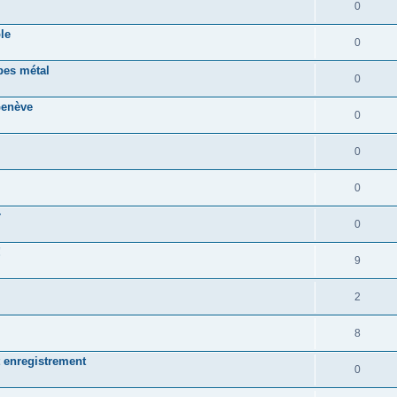
0
le
0
pes métal
0
Genève
0
0
0
r
0
!
9
2
8
 enregistrement
0