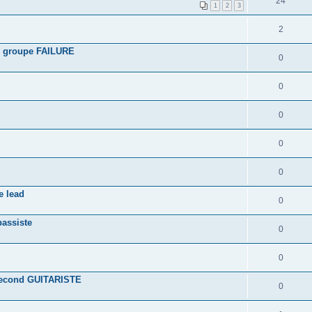
24
1
2
3
2
u groupe FAILURE
0
0
0
0
0
e lead
0
bassiste
0
0
second GUITARISTE
0