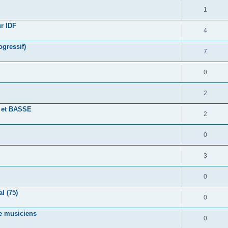
1
r IDF
4
ogressif)
7
0
2
 et BASSE
2
0
3
0
l (75)
0
he musiciens
0