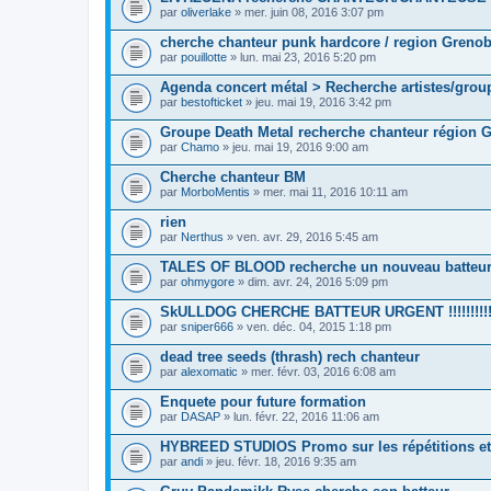
par
oliverlake
» mer. juin 08, 2016 3:07 pm
cherche chanteur punk hardcore / region Grenob
par
pouillotte
» lun. mai 23, 2016 5:20 pm
Agenda concert métal > Recherche artistes/grou
par
bestofticket
» jeu. mai 19, 2016 3:42 pm
Groupe Death Metal recherche chanteur région 
par
Chamo
» jeu. mai 19, 2016 9:00 am
Cherche chanteur BM
par
MorboMentis
» mer. mai 11, 2016 10:11 am
rien
par
Nerthus
» ven. avr. 29, 2016 5:45 am
TALES OF BLOOD recherche un nouveau batteu
par
ohmygore
» dim. avr. 24, 2016 5:09 pm
SkULLDOG CHERCHE BATTEUR URGENT !!!!!!!!!
par
sniper666
» ven. déc. 04, 2015 1:18 pm
dead tree seeds (thrash) rech chanteur
par
alexomatic
» mer. févr. 03, 2016 6:08 am
Enquete pour future formation
par
DASAP
» lun. févr. 22, 2016 11:06 am
HYBREED STUDIOS Promo sur les répétitions et
par
andi
» jeu. févr. 18, 2016 9:35 am