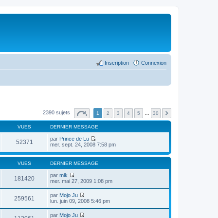
Inscription
Connexion
2390 sujets
1
2
3
4
5
…
30
VUES
DERNIER MESSAGE
par
Prince de Lu
52371
C
mer. sept. 24, 2008 7:58 pm
o
n
s
VUES
DERNIER MESSAGE
u
l
par
mik
181420
t
C
mer. mai 27, 2009 1:08 pm
e
o
r
n
par
Mojo Ju
l
s
259561
C
lun. juin 09, 2008 5:46 pm
e
u
o
d
l
n
e
par
Mojo Ju
t
s