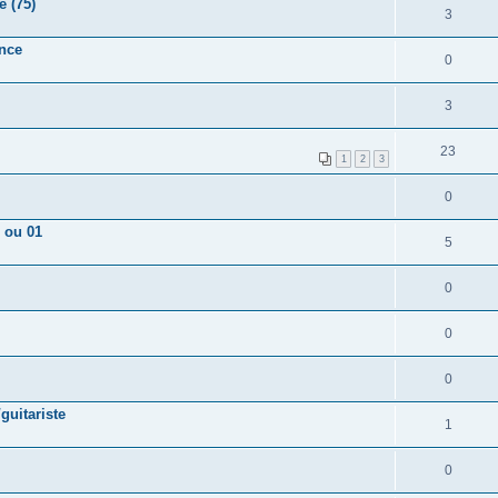
e (75)
3
nce
0
3
23
1
2
3
0
 ou 01
5
0
0
0
guitariste
1
0