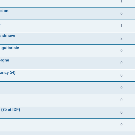
1
ssion
0
L
1
andinave
2
guitariste
0
ergne
0
ancy 54)
0
0
0
75 et IDF)
0
0