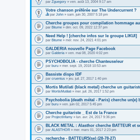
par
t
Zguegory
» ven. août 13, 2004 9:17 am
u
c
j
o
Votre chanson préférée sur The Undercurrent ?
e
n
t
par
John
» sam. juin 30, 2007 5:18 pm
t
C
c
i
e
o
Cherche groupes pour compilation hommage a
e
s
n
par
Bitume
» dim. oct. 09, 2022 12:37 pm
n
u
t
t
j
i
Need Help ! [cherche infos sur le groupe LIKUI]
u
e
e
n
par
t
Bitume
» mer. nov. 24, 2021 4:01 pm
n
s
c
t
o
o
GALDERIA nouvelle Page Facebook
u
n
n
n
par
Galderia
» ven. mai 08, 2020 4:02 pm
d
t
s
a
i
o
PSYCHOBOLIA - cherche Chanteuse/eur
g
e
n
e
par
buru
» mer. sept. 19, 2018 10:53 am
n
d
.
t
a
Bassiste dispo IDF
u
g
n
e
par
cruentus
» jeu. juil. 27, 2017 1:40 pm
s
.
o
Mortis Mutilati (black metal) cherche un guitarist
n
par
MortisMutilati
» mer. juil. 26, 2017 1:52 pm
d
a
Psychobolia (death métal - Paris) cherche un(e) 
g
e
par
buru
» ven. juin 02, 2017 5:45 pm
.
Cherche guitariste _ Est de la France
par
ProjectInfamy
» lun. avr. 24, 2017 9:36 pm
BLACK METAL : Alasthor cherche BATTEUR et 
par
ALASTHOR
» mer. mars 01, 2017 2:23 pm
recherche - BATTEUR5(se) (28-78-27)