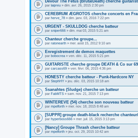
Devour The Fetus (BrutalDeath) cherche guitarist
par
laipreu
» dim. avr. 26, 2015 2:30 pm
CEREBRUM ÆGROTOS cherche concerts en Fra
par
herve_78
» dim. janv. 03, 2016 7:22 pm
URGENT - SKULLDOG cherche batteur
par
sniper666
» dim. mai 03, 2015 5:21 am
Chanteur cherche groupe...
par
ratonearth
» mer. août 15, 2012 9:10 am
Enregistrement de demos maquettes
par
bobocrea
» ven. déc. 11, 2015 5:21 pm
GUITARISTE cherche groupe DEATH & Co sur 69
par
carcass69
» ven. févr. 06, 2015 4:36 pm
HONESTY cherche batteur - Punk-Hardcore NY
par
StephHY
» jeu. déc. 03, 2015 10:18 am
Ssanahtes (Sludge) cherche un batteur
par
FabMTS
» sam. nov. 21, 2015 7:13 pm
WINTEREVE (54) cherche son nouveau batteur
par
mpelforth
» mer. nov. 18, 2015 8:48 am
[SUPPR] groupe death-black recherche chanteur/
par
hyperboss666
» mer. juil. 15, 2015 3:13 pm
[Nancy] Groupe Thrash cherche batteur
par
mpelforth
» jeu. oct. 29, 2015 10:42 am