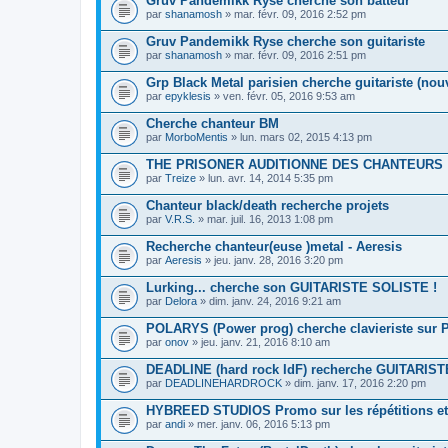
Gruv Pandemikk Ryse cherche son batteur
par
shanamosh
» mar. févr. 09, 2016 2:52 pm
Gruv Pandemikk Ryse cherche son guitariste
par
shanamosh
» mar. févr. 09, 2016 2:51 pm
Grp Black Metal parisien cherche guitariste (nou
par
epyklesis
» ven. févr. 05, 2016 9:53 am
Cherche chanteur BM
par
MorboMentis
» lun. mars 02, 2015 4:13 pm
THE PRISONER AUDITIONNE DES CHANTEURS
par
Treize
» lun. avr. 14, 2014 5:35 pm
Chanteur black/death recherche projets
par
V.R.S.
» mar. juil. 16, 2013 1:08 pm
Recherche chanteur(euse )metal - Aeresis
par
Aeresis
» jeu. janv. 28, 2016 3:20 pm
Lurking... cherche son GUITARISTE SOLISTE !
par
Delora
» dim. janv. 24, 2016 9:21 am
POLARYS (Power prog) cherche clavieriste sur P
par
onov
» jeu. janv. 21, 2016 8:10 am
DEADLINE (hard rock IdF) recherche GUITARIST
par
DEADLINEHARDROCK
» dim. janv. 17, 2016 2:20 pm
HYBREED STUDIOS Promo sur les répétitions et
par
andi
» mer. janv. 06, 2016 5:13 pm