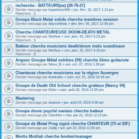
recherche - BATTEUR5(se) (28-78-27)
Dernier message par
hyperboss666
«
jeu. févr. 16, 2017 1:13 pm
Réponses :
1
Groupe Black Metal solide cherche membres session
Dernier message par
AbyssWinds
«
dim. févr. 05, 2017 12:56 pm
Cherche CHANTEUR/EUSE DOOM-DEATH METAL
Dernier message par
Nerthus
«
ven. janv. 20, 2017 6:23 pm
Réponses :
1
Batteur cherche musiciens death/doom melo scandinave
Dernier message par
Nerthus
«
ven. janv. 20, 2017 6:16 pm
Réponses :
2
Angsoc Groupe Métal extrême (59) cherche 2éme guitariste
Dernier message par
Steve_B
«
ven. oct. 07, 2016 1:38 pm
Chanteuse cherche musiciens sur la région Auvergne
Dernier message par
theatralex
«
sam. oct. 01, 2016 10:34 am
Groupe de Death Old School cherche gratteux (Nancy 54)
Dernier message par
Disfu
«
sam. août 20, 2016 12:00 pm
Mastering
Dernier message par
sloanne
«
jeu. août 04, 2016 9:58 am
Groupe doom psyché nantais cherche batteur
Dernier message par
ClemHlvt
«
mar. juin 21, 2016 12:13 pm
Groupe de Metal Prog signé cherche CHANTEUR (75 et IDF)
Dernier message par
Zadig
«
lun. juin 20, 2016 11:00 am
Mortis Mutilati cherche booker/manager