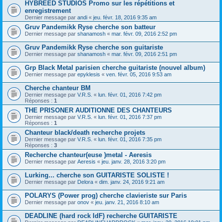
HYBREED STUDIOS Promo sur les répétitions et
enregistrement
Dernier message par
andi
«
jeu. févr. 18, 2016 9:35 am
Gruv Pandemikk Ryse cherche son batteur
Dernier message par
shanamosh
«
mar. févr. 09, 2016 2:52 pm
Gruv Pandemikk Ryse cherche son guitariste
Dernier message par
shanamosh
«
mar. févr. 09, 2016 2:51 pm
Grp Black Metal parisien cherche guitariste (nouvel album)
Dernier message par
epyklesis
«
ven. févr. 05, 2016 9:53 am
Cherche chanteur BM
Dernier message par
V.R.S.
«
lun. févr. 01, 2016 7:42 pm
Réponses :
1
THE PRISONER AUDITIONNE DES CHANTEURS
Dernier message par
V.R.S.
«
lun. févr. 01, 2016 7:37 pm
Réponses :
1
Chanteur black/death recherche projets
Dernier message par
V.R.S.
«
lun. févr. 01, 2016 7:35 pm
Réponses :
3
Recherche chanteur(euse )metal - Aeresis
Dernier message par
Aeresis
«
jeu. janv. 28, 2016 3:20 pm
Lurking... cherche son GUITARISTE SOLISTE !
Dernier message par
Delora
«
dim. janv. 24, 2016 9:21 am
POLARYS (Power prog) cherche clavieriste sur Paris
Dernier message par
onov
«
jeu. janv. 21, 2016 8:10 am
DEADLINE (hard rock IdF) recherche GUITARISTE