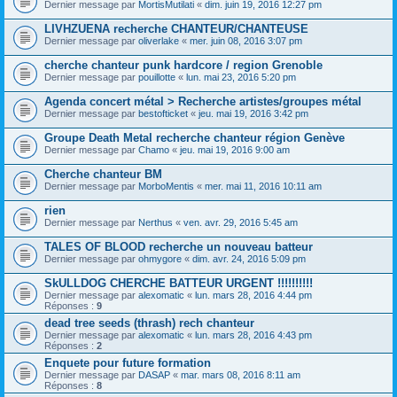
Dernier message par
MortisMutilati
«
dim. juin 19, 2016 12:27 pm
LIVHZUENA recherche CHANTEUR/CHANTEUSE
Dernier message par
oliverlake
«
mer. juin 08, 2016 3:07 pm
cherche chanteur punk hardcore / region Grenoble
Dernier message par
pouillotte
«
lun. mai 23, 2016 5:20 pm
Agenda concert métal > Recherche artistes/groupes métal
Dernier message par
bestofticket
«
jeu. mai 19, 2016 3:42 pm
Groupe Death Metal recherche chanteur région Genève
Dernier message par
Chamo
«
jeu. mai 19, 2016 9:00 am
Cherche chanteur BM
Dernier message par
MorboMentis
«
mer. mai 11, 2016 10:11 am
rien
Dernier message par
Nerthus
«
ven. avr. 29, 2016 5:45 am
TALES OF BLOOD recherche un nouveau batteur
Dernier message par
ohmygore
«
dim. avr. 24, 2016 5:09 pm
SkULLDOG CHERCHE BATTEUR URGENT !!!!!!!!!!
Dernier message par
alexomatic
«
lun. mars 28, 2016 4:44 pm
Réponses :
9
dead tree seeds (thrash) rech chanteur
Dernier message par
alexomatic
«
lun. mars 28, 2016 4:43 pm
Réponses :
2
Enquete pour future formation
Dernier message par
DASAP
«
mar. mars 08, 2016 8:11 am
Réponses :
8