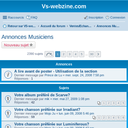
Vs-webzine.com
Raccourcis
FAQ
Inscription
Connexion
Retour sur VS-webzine
Accueil du forum
Ventes/Echanges/Achats/Recherche
Annonces Musiciens
Annonces Musiciens
Nouveau sujet
2390 sujets
1
2
3
4
5
…
30
Annonces
A lire avant de poster - Utilisation de la section
Dernier message par
Prince de Lu
«
mer. sept. 24, 2008 7:58 pm
Réponses :
1
Sujets
Votre album préféré de Scarve?
Dernier message par
mik
«
mer. mai 27, 2009 1:08 pm
Réponses :
42
1
2
3
4
5
Votre chanson préférée sur Irradiant?
Dernier message par
Mojo Ju
«
lun. juin 09, 2008 5:46 pm
Réponses :
59
1
2
3
4
5
6
Votre chanson préférée sur Luminiferous?