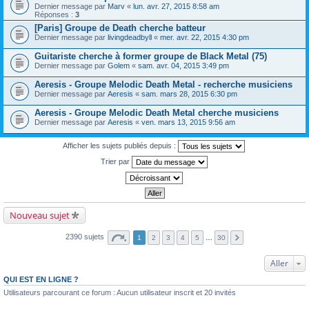
Dernier message par
Marv
«
lun. avr. 27, 2015 8:58 am
Réponses :
3
[Paris] Groupe de Death cherche batteur
Dernier message par
livingdeadbyll
«
mer. avr. 22, 2015 4:30 pm
Guitariste cherche à former groupe de Black Metal (75)
Dernier message par
Golem
«
sam. avr. 04, 2015 3:49 pm
Aeresis - Groupe Melodic Death Metal - recherche musiciens
Dernier message par
Aeresis
«
sam. mars 28, 2015 6:30 pm
Aeresis - Groupe Melodic Death Metal cherche musiciens
Dernier message par
Aeresis
«
ven. mars 13, 2015 9:56 am
Afficher les sujets publiés depuis :
Trier par
Nouveau sujet
2390 sujets
1
2
3
4
5
…
30
Aller
QUI EST EN LIGNE ?
Utilisateurs parcourant ce forum : Aucun utilisateur inscrit et 20 invités