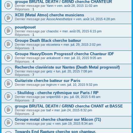
groupe BRUTAL DEATH / GRIND cherche CHANTEUR
Dernier message par
Yann
«
ven. août 28, 2015 11:02 am
Réponses :
1
XCIII (Metal Atmo) cherche musiciens
Dernier message par
AssocAnesthetize
«
ven. août 14, 2015 4:28 pm
pouetpouet
Dernier message par
chaosbc
«
mer. août 05, 2015 6:15 pm
Réponses :
1
Groupe Death Black cherche batteur
Dernier message par
etcoetera
«
mer. juil. 29, 2015 2:02 pm
Réponses :
1
Groupe Heavy/Doom Progressif cherche Chanteur IDF
Dernier message par
ankaboott
«
mer. juil. 22, 2015 9:05 am
Réponses :
4
Recherche claviériste sur Nantes (Death Metal progressif)
Dernier message par
getz
«
lun. juil. 20, 2015 7:08 pm
Réponses :
7
Guitariste cherche batteur sur Paris
Dernier message par
ingirvm
«
ven. juil. 10, 2015 9:32 pm
- Skulldog - cherche rythmique sur Paris / RP
Dernier message par
sniper666
«
jeu. juil. 09, 2015 5:49 am
Réponses :
2
groupe BRUTAL DEATH / GRIND cherche CHANT et BASSE
Dernier message par
baf
«
mer. juin 24, 2015 8:32 pm
Réponses :
2
Groupe metal cherche chanteur sur Mâcon (71)
Dernier message par
yaz
«
ven. juin 19, 2015 8:34 am
Towards End Rapture cherche son chanteur.