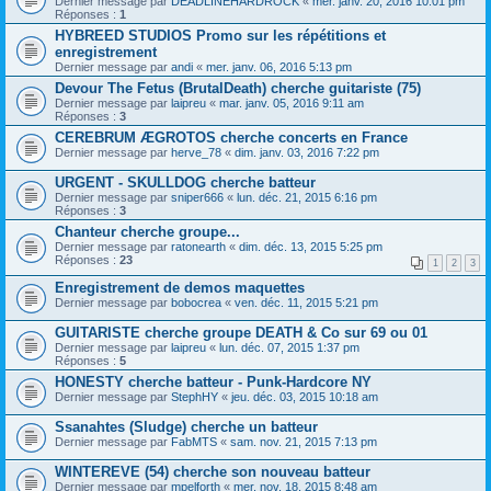
Dernier message par
DEADLINEHARDROCK
«
mer. janv. 20, 2016 10:01 pm
Réponses :
1
HYBREED STUDIOS Promo sur les répétitions et
enregistrement
Dernier message par
andi
«
mer. janv. 06, 2016 5:13 pm
Devour The Fetus (BrutalDeath) cherche guitariste (75)
Dernier message par
laipreu
«
mar. janv. 05, 2016 9:11 am
Réponses :
3
CEREBRUM ÆGROTOS cherche concerts en France
Dernier message par
herve_78
«
dim. janv. 03, 2016 7:22 pm
URGENT - SKULLDOG cherche batteur
Dernier message par
sniper666
«
lun. déc. 21, 2015 6:16 pm
Réponses :
3
Chanteur cherche groupe...
Dernier message par
ratonearth
«
dim. déc. 13, 2015 5:25 pm
Réponses :
23
1
2
3
Enregistrement de demos maquettes
Dernier message par
bobocrea
«
ven. déc. 11, 2015 5:21 pm
GUITARISTE cherche groupe DEATH & Co sur 69 ou 01
Dernier message par
laipreu
«
lun. déc. 07, 2015 1:37 pm
Réponses :
5
HONESTY cherche batteur - Punk-Hardcore NY
Dernier message par
StephHY
«
jeu. déc. 03, 2015 10:18 am
Ssanahtes (Sludge) cherche un batteur
Dernier message par
FabMTS
«
sam. nov. 21, 2015 7:13 pm
WINTEREVE (54) cherche son nouveau batteur
Dernier message par
mpelforth
«
mer. nov. 18, 2015 8:48 am