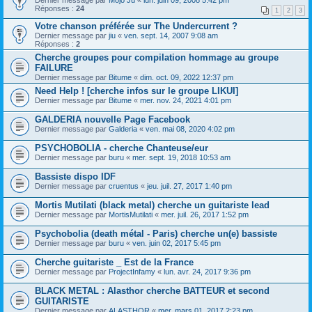
Dernier message par
Mojo Ju
«
lun. juin 09, 2008 5:42 pm
Réponses :
24
1
2
3
Votre chanson préférée sur The Undercurrent ?
Dernier message par
jiu
«
ven. sept. 14, 2007 9:08 am
Réponses :
2
Cherche groupes pour compilation hommage au groupe
FAILURE
Dernier message par
Bitume
«
dim. oct. 09, 2022 12:37 pm
Need Help ! [cherche infos sur le groupe LIKUI]
Dernier message par
Bitume
«
mer. nov. 24, 2021 4:01 pm
GALDERIA nouvelle Page Facebook
Dernier message par
Galderia
«
ven. mai 08, 2020 4:02 pm
PSYCHOBOLIA - cherche Chanteuse/eur
Dernier message par
buru
«
mer. sept. 19, 2018 10:53 am
Bassiste dispo IDF
Dernier message par
cruentus
«
jeu. juil. 27, 2017 1:40 pm
Mortis Mutilati (black metal) cherche un guitariste lead
Dernier message par
MortisMutilati
«
mer. juil. 26, 2017 1:52 pm
Psychobolia (death métal - Paris) cherche un(e) bassiste
Dernier message par
buru
«
ven. juin 02, 2017 5:45 pm
Cherche guitariste _ Est de la France
Dernier message par
ProjectInfamy
«
lun. avr. 24, 2017 9:36 pm
BLACK METAL : Alasthor cherche BATTEUR et second
GUITARISTE
Dernier message par
ALASTHOR
«
mer. mars 01, 2017 2:23 pm