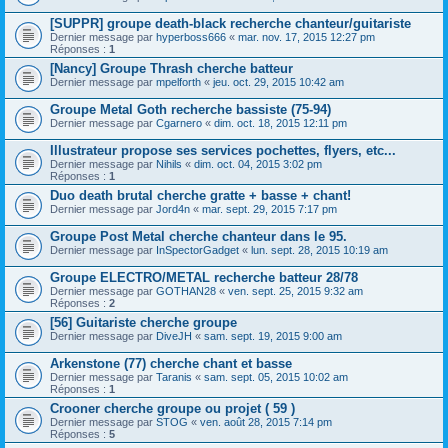
[SUPPR] groupe death-black recherche chanteur/guitariste
Dernier message par
hyperboss666
«
mar. nov. 17, 2015 12:27 pm
Réponses :
1
[Nancy] Groupe Thrash cherche batteur
Dernier message par
mpelforth
«
jeu. oct. 29, 2015 10:42 am
Groupe Metal Goth recherche bassiste (75-94)
Dernier message par
Cgarnero
«
dim. oct. 18, 2015 12:11 pm
Illustrateur propose ses services pochettes, flyers, etc...
Dernier message par
Nihils
«
dim. oct. 04, 2015 3:02 pm
Réponses :
1
Duo death brutal cherche gratte + basse + chant!
Dernier message par
Jord4n
«
mar. sept. 29, 2015 7:17 pm
Groupe Post Metal cherche chanteur dans le 95.
Dernier message par
InSpectorGadget
«
lun. sept. 28, 2015 10:19 am
Groupe ELECTRO/METAL recherche batteur 28/78
Dernier message par
GOTHAN28
«
ven. sept. 25, 2015 9:32 am
Réponses :
2
[56] Guitariste cherche groupe
Dernier message par
DiveJH
«
sam. sept. 19, 2015 9:00 am
Arkenstone (77) cherche chant et basse
Dernier message par
Taranis
«
sam. sept. 05, 2015 10:02 am
Réponses :
1
Crooner cherche groupe ou projet ( 59 )
Dernier message par
STOG
«
ven. août 28, 2015 7:14 pm
Réponses :
5