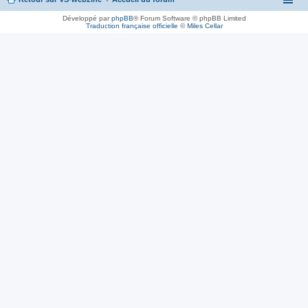
Développé par
phpBB
® Forum Software © phpBB Limited
Traduction française officielle
©
Miles Cellar