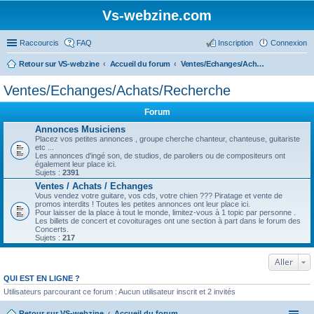
Vs-webzine.com
Raccourcis
FAQ
Inscription
Connexion
Retour sur VS-webzine
Accueil du forum
Ventes/Echanges/Achats/Recherche
Ventes/Echanges/Achats/Recherche
Forum
Annonces Musiciens
Placez vos petites annonces , groupe cherche chanteur, chanteuse, guitariste
etc ...
Les annonces d'ingé son, de studios, de paroliers ou de compositeurs ont
également leur place ici.
Sujets :
2391
Ventes / Achats / Echanges
Vous vendez votre guitare, vos cds, votre chien ??? Piratage et vente de
promos interdits ! Toutes les petites annonces ont leur place ici.
Pour laisser de la place à tout le monde, limitez-vous à 1 topic par personne .
Les billets de concert et covoiturages ont une section à part dans le forum des
Concerts.
Sujets :
217
Aller
QUI EST EN LIGNE ?
Utilisateurs parcourant ce forum : Aucun utilisateur inscrit et 2 invités
Retour sur VS-webzine
Accueil du forum