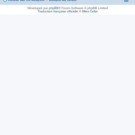
Développé par
phpBB
® Forum Software © phpBB Limited
Traduction française officielle
©
Miles Cellar