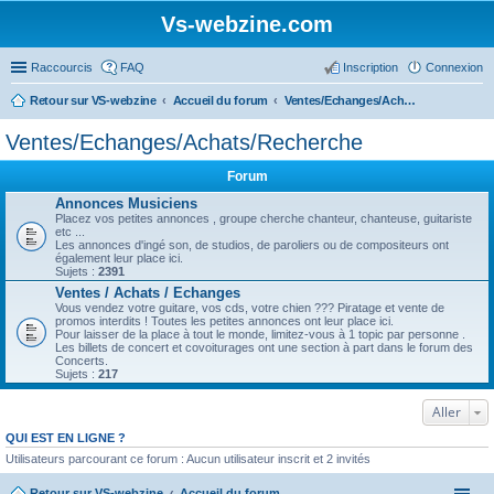
Vs-webzine.com
Raccourcis
FAQ
Inscription
Connexion
Retour sur VS-webzine
Accueil du forum
Ventes/Echanges/Achats/Recherche
Ventes/Echanges/Achats/Recherche
Forum
Annonces Musiciens
Placez vos petites annonces , groupe cherche chanteur, chanteuse, guitariste
etc ...
Les annonces d'ingé son, de studios, de paroliers ou de compositeurs ont
également leur place ici.
Sujets :
2391
Ventes / Achats / Echanges
Vous vendez votre guitare, vos cds, votre chien ??? Piratage et vente de
promos interdits ! Toutes les petites annonces ont leur place ici.
Pour laisser de la place à tout le monde, limitez-vous à 1 topic par personne .
Les billets de concert et covoiturages ont une section à part dans le forum des
Concerts.
Sujets :
217
Aller
QUI EST EN LIGNE ?
Utilisateurs parcourant ce forum : Aucun utilisateur inscrit et 2 invités
Retour sur VS-webzine
Accueil du forum