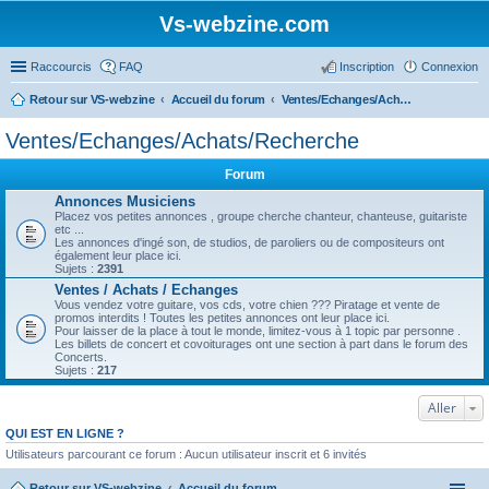
Vs-webzine.com
Raccourcis
FAQ
Inscription
Connexion
Retour sur VS-webzine
Accueil du forum
Ventes/Echanges/Achats/Recherche
Ventes/Echanges/Achats/Recherche
Forum
Annonces Musiciens
Placez vos petites annonces , groupe cherche chanteur, chanteuse, guitariste
etc ...
Les annonces d'ingé son, de studios, de paroliers ou de compositeurs ont
également leur place ici.
Sujets :
2391
Ventes / Achats / Echanges
Vous vendez votre guitare, vos cds, votre chien ??? Piratage et vente de
promos interdits ! Toutes les petites annonces ont leur place ici.
Pour laisser de la place à tout le monde, limitez-vous à 1 topic par personne .
Les billets de concert et covoiturages ont une section à part dans le forum des
Concerts.
Sujets :
217
Aller
QUI EST EN LIGNE ?
Utilisateurs parcourant ce forum : Aucun utilisateur inscrit et 6 invités
Retour sur VS-webzine
Accueil du forum