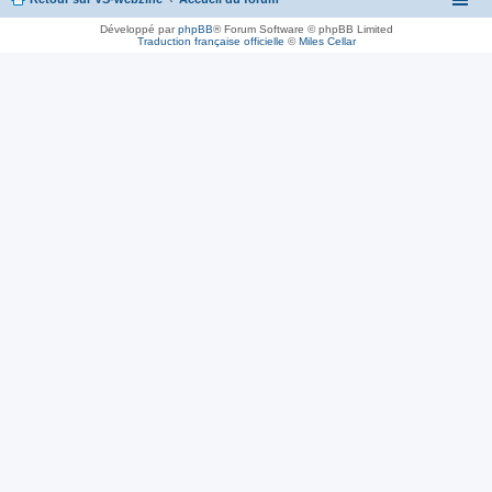
Développé par
phpBB
® Forum Software © phpBB Limited
Traduction française officielle
©
Miles Cellar