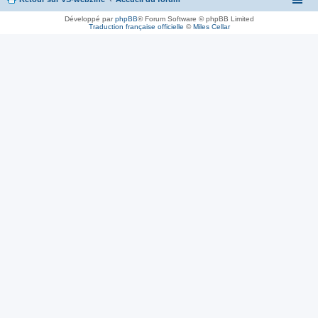
Développé par
phpBB
® Forum Software © phpBB Limited
Traduction française officielle
©
Miles Cellar