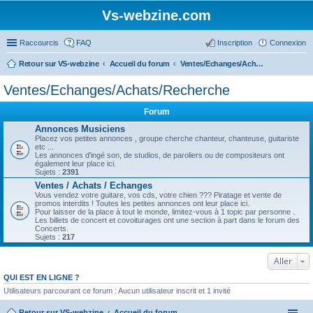
Vs-webzine.com
Raccourcis
FAQ
Inscription
Connexion
Retour sur VS-webzine
Accueil du forum
Ventes/Echanges/Achats/Recherche
Ventes/Echanges/Achats/Recherche
Forum
Annonces Musiciens
Placez vos petites annonces , groupe cherche chanteur, chanteuse, guitariste
etc ...
Les annonces d'ingé son, de studios, de paroliers ou de compositeurs ont
également leur place ici.
Sujets :
2391
Ventes / Achats / Echanges
Vous vendez votre guitare, vos cds, votre chien ??? Piratage et vente de
promos interdits ! Toutes les petites annonces ont leur place ici.
Pour laisser de la place à tout le monde, limitez-vous à 1 topic par personne .
Les billets de concert et covoiturages ont une section à part dans le forum des
Concerts.
Sujets :
217
Aller
QUI EST EN LIGNE ?
Utilisateurs parcourant ce forum : Aucun utilisateur inscrit et 1 invité
Retour sur VS-webzine
Accueil du forum