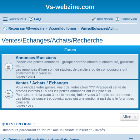
Vs-webzine.com
Raccourcis
FAQ
Inscription
Connexion
Retour sur VS-webzine
Accueil du forum
Ventes/Echanges/Achats/Recherche
Ventes/Echanges/Achats/Recherche
Forum
Annonces Musiciens
Placez vos petites annonces , groupe cherche chanteur, chanteuse, guitariste
etc ...
Les annonces d'ingé son, de studios, de paroliers ou de compositeurs ont
également leur place ici.
Sujets :
2391
Ventes / Achats / Echanges
Vous vendez votre guitare, vos cds, votre chien ??? Piratage et vente de
promos interdits ! Toutes les petites annonces ont leur place ici.
Pour laisser de la place à tout le monde, limitez-vous à 1 topic par personne .
Les billets de concert et covoiturages ont une section à part dans le forum des
Concerts.
Sujets :
217
Aller
QUI EST EN LIGNE ?
Utilisateurs parcourant ce forum : Aucun utilisateur inscrit et 2 invités
Retour sur VS-webzine
Accueil du forum