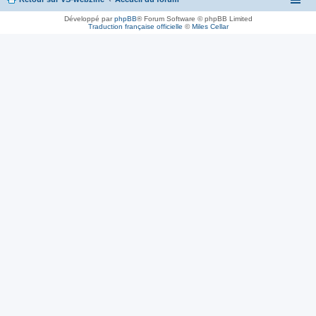
Développé par
phpBB
® Forum Software © phpBB Limited
Traduction française officielle
©
Miles Cellar