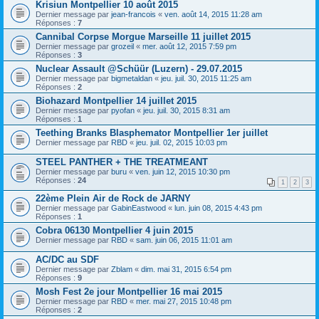
Krisiun Montpellier 10 août 2015
Dernier message par
jean-francois
«
ven. août 14, 2015 11:28 am
Réponses :
7
Cannibal Corpse Morgue Marseille 11 juillet 2015
Dernier message par
grozeil
«
mer. août 12, 2015 7:59 pm
Réponses :
3
Nuclear Assault @Schüür (Luzern) - 29.07.2015
Dernier message par
bigmetaldan
«
jeu. juil. 30, 2015 11:25 am
Réponses :
2
Biohazard Montpellier 14 juillet 2015
Dernier message par
pyofan
«
jeu. juil. 30, 2015 8:31 am
Réponses :
1
Teething Branks Blasphemator Montpellier 1er juillet
Dernier message par
RBD
«
jeu. juil. 02, 2015 10:03 pm
STEEL PANTHER + THE TREATMEANT
Dernier message par
buru
«
ven. juin 12, 2015 10:30 pm
Réponses :
24
1
2
3
22ème Plein Air de Rock de JARNY
Dernier message par
GabinEastwood
«
lun. juin 08, 2015 4:43 pm
Réponses :
1
Cobra 06130 Montpellier 4 juin 2015
Dernier message par
RBD
«
sam. juin 06, 2015 11:01 am
AC/DC au SDF
Dernier message par
Zblam
«
dim. mai 31, 2015 6:54 pm
Réponses :
9
Mosh Fest 2e jour Montpellier 16 mai 2015
Dernier message par
RBD
«
mer. mai 27, 2015 10:48 pm
Réponses :
2