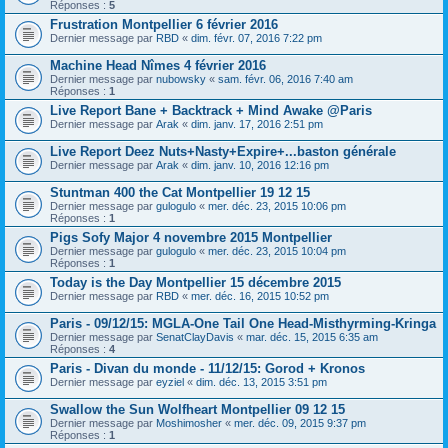
Réponses :
5
Frustration Montpellier 6 février 2016
Dernier message par
RBD
«
dim. févr. 07, 2016 7:22 pm
Machine Head Nîmes 4 février 2016
Dernier message par
nubowsky
«
sam. févr. 06, 2016 7:40 am
Réponses :
1
Live Report Bane + Backtrack + Mind Awake @Paris
Dernier message par
Arak
«
dim. janv. 17, 2016 2:51 pm
Live Report Deez Nuts+Nasty+Expire+...baston générale
Dernier message par
Arak
«
dim. janv. 10, 2016 12:16 pm
Stuntman 400 the Cat Montpellier 19 12 15
Dernier message par
gulogulo
«
mer. déc. 23, 2015 10:06 pm
Réponses :
1
Pigs Sofy Major 4 novembre 2015 Montpellier
Dernier message par
gulogulo
«
mer. déc. 23, 2015 10:04 pm
Réponses :
1
Today is the Day Montpellier 15 décembre 2015
Dernier message par
RBD
«
mer. déc. 16, 2015 10:52 pm
Paris - 09/12/15: MGLA-One Tail One Head-Misthyrming-Kringa
Dernier message par
SenatClayDavis
«
mar. déc. 15, 2015 6:35 am
Réponses :
4
Paris - Divan du monde - 11/12/15: Gorod + Kronos
Dernier message par
eyziel
«
dim. déc. 13, 2015 3:51 pm
Swallow the Sun Wolfheart Montpellier 09 12 15
Dernier message par
Moshimosher
«
mer. déc. 09, 2015 9:37 pm
Réponses :
1