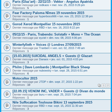
Paris (Glaz'art) - 22/11/15 - Vektor - Angelus Apatrida
Dernier message par
redkaos
«
mer. nov. 25, 2015 9:26 pm
Réponses :
5
Fear Factory Paloma Nîmes 19 novembre 2015
Dernier message par
hyperboss666
«
lun. nov. 23, 2015 12:38 pm
Réponses :
1
Gorod Xerod Montpellier 15 novembre 2015
Dernier message par
RBD
«
lun. nov. 16, 2015 8:22 pm
05/11/15 - Paris, Trabendo: Solstafir + Mono + The Ocean
Dernier message par
eyziel
«
dim. nov. 08, 2015 4:06 pm
Winterfylleth + Voices @ Londres 27/09/2015
Dernier message par
Tranbert
«
ven. oct. 02, 2015 7:49 am
Réponses :
1
[15.03.2015] SUICIDAL ANGELS + Guests @ Glazart
Dernier message par
Danaos
«
jeu. oct. 01, 2015 4:03 pm
Réponses :
3
Philm ( Dave Lombardo ) Montpellier Black Sheep
Dernier message par
nubowsky
«
lun. sept. 28, 2015 6:51 pm
Réponses :
6
Motocultor 2015
Dernier message par
JTDP
«
dim. sept. 27, 2015 1:22 pm
Réponses :
10
1
2
[22.09.15] VENOM INC, VADER + Guests @ Divan du monde
Dernier message par
buru
«
ven. sept. 25, 2015 7:04 pm
Réponses :
1
Nile Suffocation Toulouse Bikini 13 septembre 2015
Dernier message par
RBD
«
mar. sept. 15, 2015 11:30 am
Réponses :
3