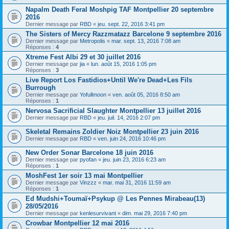
Napalm Death Feral Moshpig TAF Montpellier 20 septembre
2016
Dernier message par
RBD
«
jeu. sept. 22, 2016 3:41 pm
The Sisters of Mercy Razzmatazz Barcelone 9 septembre 2016
Dernier message par
Metropolis
«
mar. sept. 13, 2016 7:08 am
Réponses :
4
Xtreme Fest Albi 29 et 30 juillet 2016
Dernier message par
jia
«
lun. août 15, 2016 1:05 pm
Réponses :
3
Live Report Los Fastidios+Until We're Dead+Les Fils
Burrough
Dernier message par
Yofullmoon
«
ven. août 05, 2016 8:50 am
Réponses :
1
Nervosa Sacrificial Slaughter Montpellier 13 juillet 2016
Dernier message par
RBD
«
jeu. juil. 14, 2016 2:07 pm
Skeletal Remains Zoldier Noiz Montpellier 23 juin 2016
Dernier message par
RBD
«
ven. juin 24, 2016 10:46 pm
New Order Sonar Barcelone 18 juin 2016
Dernier message par
pyofan
«
jeu. juin 23, 2016 6:23 am
Réponses :
1
MoshFest 1er soir 13 mai Montpellier
Dernier message par
Vinzzz
«
mar. mai 31, 2016 11:59 am
Réponses :
1
Ed Mudshi+Toumaï+Psykup @ Les Pennes Mirabeau(13)
28/05/2016
Dernier message par
kenlesurvivant
«
dim. mai 29, 2016 7:40 pm
Crowbar Montpellier 12 mai 2016