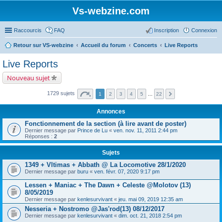
Vs-webzine.com
Raccourcis
FAQ
Inscription
Connexion
Retour sur VS-webzine
Accueil du forum
Concerts
Live Reports
Live Reports
Nouveau sujet
1729 sujets
1
2
3
4
5
…
22
Annonces
Fonctionnement de la section (à lire avant de poster)
Dernier message par
Prince de Lu
«
ven. nov. 11, 2011 2:44 pm
Réponses :
2
Sujets
1349 + Vltimas + Abbath @ La Locomotive 28/1/2020
Dernier message par
buru
«
ven. févr. 07, 2020 9:17 pm
Lessen + Maniac + The Dawn + Celeste @Molotov (13)
8/05/2019
Dernier message par
kenlesurvivant
«
jeu. mai 09, 2019 12:35 am
Nesseria + Nostromo @Jas'rod(13) 08/12/2017
Dernier message par
kenlesurvivant
«
dim. oct. 21, 2018 2:54 pm