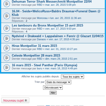
Dehuman Terror Shark Messerchmitt Montpellier 22/04
Dernier message par
RBD
«
mar. avr. 28, 2015 5:09 pm
16.04 - Seide+WelicoRuss+Baldrs Draumar+Funeral Dawn @
Klub
Dernier message par
Monceau
«
lun. avr. 20, 2015 11:36 am
Réponses :
2
Les tambours du Bronx Montpellier 15 avril 2015
Dernier message par
RBD
«
ven. avr. 17, 2015 9:03 pm
Réponses :
4
Nydvind + Drakwald + Lappalaïnen + Fenrir @ Glazart 11/04/15
Dernier message par
Danaos
«
ven. avr. 17, 2015 4:35 pm
Hirax Montpellier 31 mars 2015
Dernier message par
RBD
«
mer. avr. 01, 2015 10:27 pm
Celeste Montpellier 28 mars 2015
Dernier message par
RBD
«
dim. mars 29, 2015 2:51 pm
16 mars 2015 - Steel Panther (Paris Olympia)
Dernier message par
buru
«
mer. mars 18, 2015 4:49 pm
Afficher les sujets publiés depuis :
Trier par
Nouveau sujet