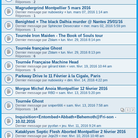
Réponses :
2
Magrudergrind Montpellier 5 mars 2016
Dernier message par
nubowsky
«
lun. mars 07, 2016 1:14 am
Réponses :
1
Benighted + The black Dalhia murder @ Nantes 25/01/16
Dernier message par
Sphincter Desecrator
«
mer. mars 02, 2016 5:59 pm
Réponses :
1
Tournée Iron Maiden - The Book of Souls tour
Dernier message par
Zblam
«
lun. févr. 29, 2016 8:14 pm
Tournée française Ghost
Dernier message par
Zblam
«
lun. févr. 29, 2016 8:13 pm
Réponses :
6
Tournée Française Machine Head
Dernier message par
gérard klein
«
ven. févr. 19, 2016 10:44 am
Réponses :
5
Parkway Drive le 11 Février à la Cigale, Paris
Dernier message par
nubowsky
«
dim. févr. 14, 2016 4:22 pm
Morgue Michel Anoia Montpellier 12 février 2016
Dernier message par
RBD
«
sam. févr. 13, 2016 5:20 pm
Tournée Ghost
Dernier message par
sniper666
«
sam. févr. 13, 2016 7:58 am
Réponses :
14
1
2
Inquisition+Entombed+Abbath+Behemoth@Fri-son -
10.02.2016
Dernier message par
pyofan
«
jeu. févr. 11, 2016 9:24 am
Kataklysm Septic Flesh Aborted Montpellier 2 février 2016
Dernier message par
Jeje29
«
mer. févr. 10, 2016 10:48 am