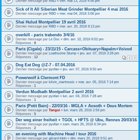
Dernier message par
RBD
«
ven. mai 13, 2016 4:56 pm
Sick of It All Siberian Meat Grinder Montpellier 4 mai 2016
Dernier message par
RBD
«
mer. mai 04, 2016 3:06 pm
Shai Hulud Montpellier 19 avril 2016
Dernier message par
RBD
«
mer. avr. 20, 2016 9:13 pm
overkill - paris trabendo 3/4/16
Dernier message par
Le Doc
«
dim. avr. 10, 2016 8:02 pm
Réponses :
8
Paris (Cigale) - 23/11/15 - Carcass+Obituary+Napalm+Voivod
Dernier message par
Loathsome Stump
«
jeu. avr. 07, 2016 3:28 pm
Réponses :
12
1
2
Dog Eat Dog @Z-7 - 07.04.2016
Dernier message par
pyofan
«
jeu. avr. 07, 2016 9:50 am
Powerwolf à Clermont FD
Dernier message par
kévin_startmusic
«
mar. avr. 05, 2016 7:14 pm
Réponses :
1
Verdun Mudbath Montpellier 2 avril 2016
Dernier message par
pyofan
«
lun. avr. 04, 2016 7:28 am
Réponses :
1
Paris (Petit Bain) - 22/03/16 - MGLA + Aosoth + Deus Mortem
Dernier message par
Tangui
«
lun. mars 28, 2016 2:59 pm
Réponses :
5
Der weg einer freiheit + TGOL + HFTS @ Ubu, Rennes 20/03/16
Dernier message par
pyofan
«
sam. mars 26, 2016 6:34 pm
Réponses :
2
an evening with Machine Head / tour 2016
Dernier message par
gérard klein
«
dim. mars 20, 2016 9:51 am