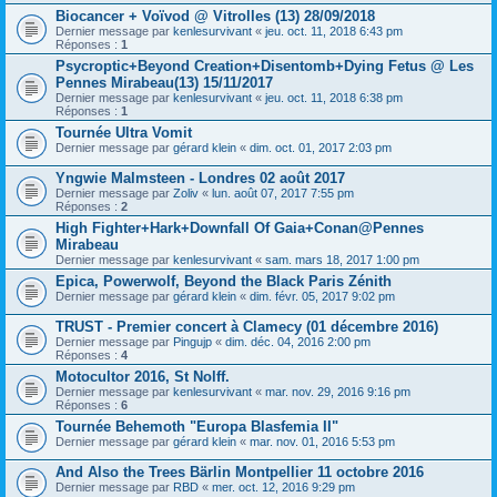
Biocancer + Voïvod @ Vitrolles (13) 28/09/2018
Dernier message par
kenlesurvivant
«
jeu. oct. 11, 2018 6:43 pm
Réponses :
1
Psycroptic+Beyond Creation+Disentomb+Dying Fetus @ Les
Pennes Mirabeau(13) 15/11/2017
Dernier message par
kenlesurvivant
«
jeu. oct. 11, 2018 6:38 pm
Réponses :
1
Tournée Ultra Vomit
Dernier message par
gérard klein
«
dim. oct. 01, 2017 2:03 pm
Yngwie Malmsteen - Londres 02 août 2017
Dernier message par
Zoliv
«
lun. août 07, 2017 7:55 pm
Réponses :
2
High Fighter+Hark+Downfall Of Gaia+Conan@Pennes
Mirabeau
Dernier message par
kenlesurvivant
«
sam. mars 18, 2017 1:00 pm
Epica, Powerwolf, Beyond the Black Paris Zénith
Dernier message par
gérard klein
«
dim. févr. 05, 2017 9:02 pm
TRUST - Premier concert à Clamecy (01 décembre 2016)
Dernier message par
Pingujp
«
dim. déc. 04, 2016 2:00 pm
Réponses :
4
Motocultor 2016, St Nolff.
Dernier message par
kenlesurvivant
«
mar. nov. 29, 2016 9:16 pm
Réponses :
6
Tournée Behemoth "Europa Blasfemia II"
Dernier message par
gérard klein
«
mar. nov. 01, 2016 5:53 pm
And Also the Trees Bärlin Montpellier 11 octobre 2016
Dernier message par
RBD
«
mer. oct. 12, 2016 9:29 pm