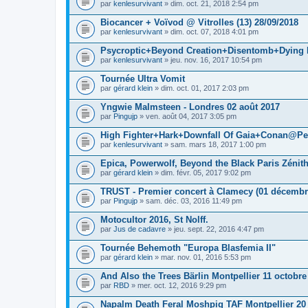
par
kenlesurvivant
» dim. oct. 21, 2018 2:54 pm
Biocancer + Voïvod @ Vitrolles (13) 28/09/2018
par
kenlesurvivant
» dim. oct. 07, 2018 4:01 pm
Psycroptic+Beyond Creation+Disentomb+Dying F
par
kenlesurvivant
» jeu. nov. 16, 2017 10:54 pm
Tournée Ultra Vomit
par
gérard klein
» dim. oct. 01, 2017 2:03 pm
Yngwie Malmsteen - Londres 02 août 2017
par
Pingujp
» ven. août 04, 2017 3:05 pm
High Fighter+Hark+Downfall Of Gaia+Conan@Pe
par
kenlesurvivant
» sam. mars 18, 2017 1:00 pm
Epica, Powerwolf, Beyond the Black Paris Zénit
par
gérard klein
» dim. févr. 05, 2017 9:02 pm
TRUST - Premier concert à Clamecy (01 décembr
par
Pingujp
» sam. déc. 03, 2016 11:49 pm
Motocultor 2016, St Nolff.
par
Jus de cadavre
» jeu. sept. 22, 2016 4:47 pm
Tournée Behemoth "Europa Blasfemia II"
par
gérard klein
» mar. nov. 01, 2016 5:53 pm
And Also the Trees Bärlin Montpellier 11 octobre
par
RBD
» mer. oct. 12, 2016 9:29 pm
Napalm Death Feral Moshpig TAF Montpellier 20