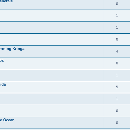
énérale
0
1
1
0
yrming-Kringa
4
nos
0
1
rida
5
1
0
he Ocean
0