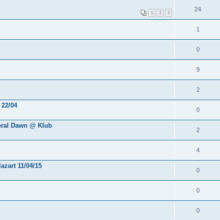
24
1
2
3
1
0
9
2
 22/04
0
eral Dawn @ Klub
2
4
azart 11/04/15
0
0
0