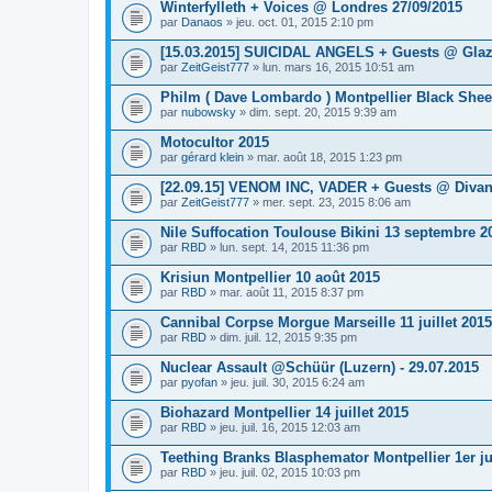
Winterfylleth + Voices @ Londres 27/09/2015
par
Danaos
» jeu. oct. 01, 2015 2:10 pm
[15.03.2015] SUICIDAL ANGELS + Guests @ Glaz
par
ZeitGeist777
» lun. mars 16, 2015 10:51 am
Philm ( Dave Lombardo ) Montpellier Black She
par
nubowsky
» dim. sept. 20, 2015 9:39 am
Motocultor 2015
par
gérard klein
» mar. août 18, 2015 1:23 pm
[22.09.15] VENOM INC, VADER + Guests @ Diva
par
ZeitGeist777
» mer. sept. 23, 2015 8:06 am
Nile Suffocation Toulouse Bikini 13 septembre 2
par
RBD
» lun. sept. 14, 2015 11:36 pm
Krisiun Montpellier 10 août 2015
par
RBD
» mar. août 11, 2015 8:37 pm
Cannibal Corpse Morgue Marseille 11 juillet 2015
par
RBD
» dim. juil. 12, 2015 9:35 pm
Nuclear Assault @Schüür (Luzern) - 29.07.2015
par
pyofan
» jeu. juil. 30, 2015 6:24 am
Biohazard Montpellier 14 juillet 2015
par
RBD
» jeu. juil. 16, 2015 12:03 am
Teething Branks Blasphemator Montpellier 1er jui
par
RBD
» jeu. juil. 02, 2015 10:03 pm