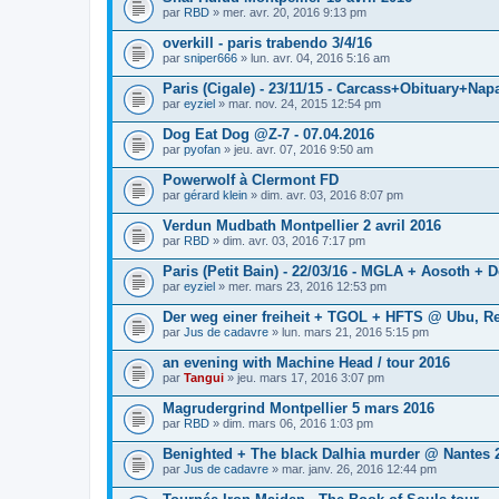
par
RBD
» mer. avr. 20, 2016 9:13 pm
overkill - paris trabendo 3/4/16
par
sniper666
» lun. avr. 04, 2016 5:16 am
Paris (Cigale) - 23/11/15 - Carcass+Obituary+Na
par
eyziel
» mar. nov. 24, 2015 12:54 pm
Dog Eat Dog @Z-7 - 07.04.2016
par
pyofan
» jeu. avr. 07, 2016 9:50 am
Powerwolf à Clermont FD
par
gérard klein
» dim. avr. 03, 2016 8:07 pm
Verdun Mudbath Montpellier 2 avril 2016
par
RBD
» dim. avr. 03, 2016 7:17 pm
Paris (Petit Bain) - 22/03/16 - MGLA + Aosoth +
par
eyziel
» mer. mars 23, 2016 12:53 pm
Der weg einer freiheit + TGOL + HFTS @ Ubu, R
par
Jus de cadavre
» lun. mars 21, 2016 5:15 pm
an evening with Machine Head / tour 2016
par
Tangui
» jeu. mars 17, 2016 3:07 pm
Magrudergrind Montpellier 5 mars 2016
par
RBD
» dim. mars 06, 2016 1:03 pm
Benighted + The black Dalhia murder @ Nantes 
par
Jus de cadavre
» mar. janv. 26, 2016 12:44 pm