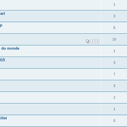
1
art
3
ep
6
10
1
2
n du monde
1
015
3
7
3
2
1
llet
0