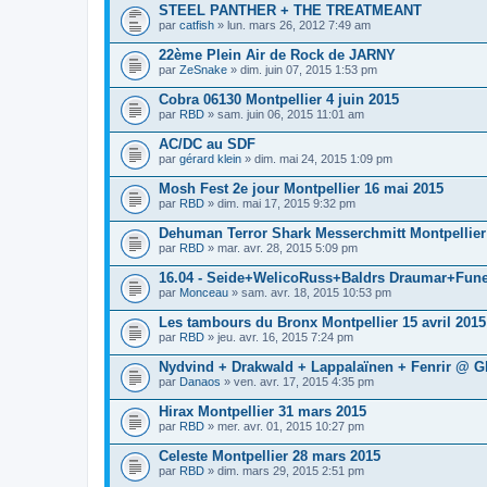
STEEL PANTHER + THE TREATMEANT
par
catfish
» lun. mars 26, 2012 7:49 am
22ème Plein Air de Rock de JARNY
par
ZeSnake
» dim. juin 07, 2015 1:53 pm
Cobra 06130 Montpellier 4 juin 2015
par
RBD
» sam. juin 06, 2015 11:01 am
AC/DC au SDF
par
gérard klein
» dim. mai 24, 2015 1:09 pm
Mosh Fest 2e jour Montpellier 16 mai 2015
par
RBD
» dim. mai 17, 2015 9:32 pm
Dehuman Terror Shark Messerchmitt Montpellier
par
RBD
» mar. avr. 28, 2015 5:09 pm
16.04 - Seide+WelicoRuss+Baldrs Draumar+Fun
par
Monceau
» sam. avr. 18, 2015 10:53 pm
Les tambours du Bronx Montpellier 15 avril 2015
par
RBD
» jeu. avr. 16, 2015 7:24 pm
Nydvind + Drakwald + Lappalaïnen + Fenrir @ Gl
par
Danaos
» ven. avr. 17, 2015 4:35 pm
Hirax Montpellier 31 mars 2015
par
RBD
» mer. avr. 01, 2015 10:27 pm
Celeste Montpellier 28 mars 2015
par
RBD
» dim. mars 29, 2015 2:51 pm