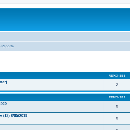
e Reports
RÉPONSES
ter)
2
RÉPONSES
2020
0
 (13) 8/05/2019
0