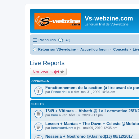
Vs-webzine.com
Le forum final de VS-webzine
Raccourcis
FAQ
Retour sur VS-webzine
Accueil du forum
Concerts
Liv
Live Reports
Nouveau sujet
ANNONCES
Fonctionnement de la section (à lire avant de pos
par
Prince de Lu
» dim. mai 31, 2009 10:34 am
SUJETS
1349 + Vltimas + Abbath @ La Locomotive 28/1/
par
buru
» ven. févr. 07, 2020 9:17 pm
Lessen + Maniac + The Dawn + Celeste @Molotov
par
kenlesurvivant
» jeu. mai 09, 2019 12:35 am
Nesseria + Nostromo @Jas'rod(13) 08/12/2017