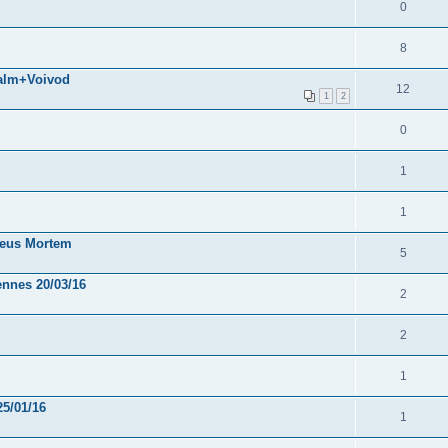
0
8
palm+Voivod
12
1
2
0
1
1
 Deus Mortem
5
ennes 20/03/16
2
2
1
25/01/16
1