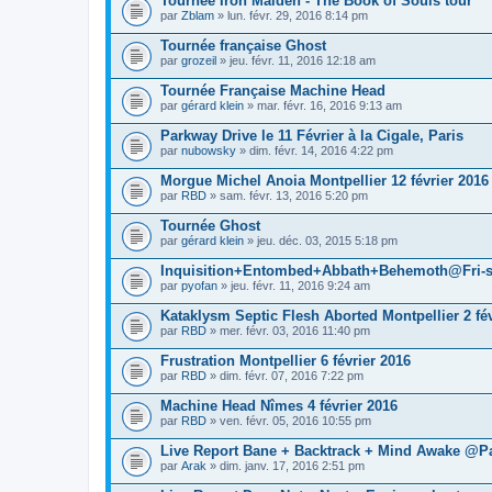
Tournée Iron Maiden - The Book of Souls tour
par
Zblam
» lun. févr. 29, 2016 8:14 pm
Tournée française Ghost
par
grozeil
» jeu. févr. 11, 2016 12:18 am
Tournée Française Machine Head
par
gérard klein
» mar. févr. 16, 2016 9:13 am
Parkway Drive le 11 Février à la Cigale, Paris
par
nubowsky
» dim. févr. 14, 2016 4:22 pm
Morgue Michel Anoia Montpellier 12 février 2016
par
RBD
» sam. févr. 13, 2016 5:20 pm
Tournée Ghost
par
gérard klein
» jeu. déc. 03, 2015 5:18 pm
Inquisition+Entombed+Abbath+Behemoth@Fri-so
par
pyofan
» jeu. févr. 11, 2016 9:24 am
Kataklysm Septic Flesh Aborted Montpellier 2 fév
par
RBD
» mer. févr. 03, 2016 11:40 pm
Frustration Montpellier 6 février 2016
par
RBD
» dim. févr. 07, 2016 7:22 pm
Machine Head Nîmes 4 février 2016
par
RBD
» ven. févr. 05, 2016 10:55 pm
Live Report Bane + Backtrack + Mind Awake @Pa
par
Arak
» dim. janv. 17, 2016 2:51 pm