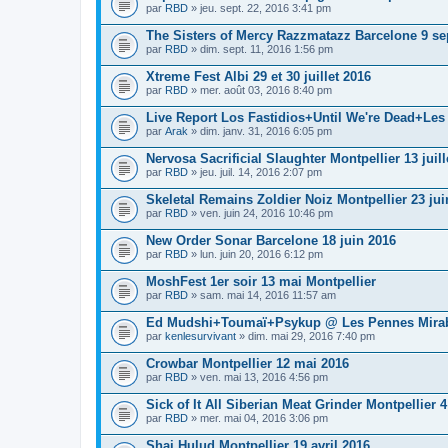
par
RBD
» jeu. sept. 22, 2016 3:41 pm
The Sisters of Mercy Razzmatazz Barcelone 9 s
par
RBD
» dim. sept. 11, 2016 1:56 pm
Xtreme Fest Albi 29 et 30 juillet 2016
par
RBD
» mer. août 03, 2016 8:40 pm
Live Report Los Fastidios+Until We're Dead+Les
par
Arak
» dim. janv. 31, 2016 6:05 pm
Nervosa Sacrificial Slaughter Montpellier 13 juill
par
RBD
» jeu. juil. 14, 2016 2:07 pm
Skeletal Remains Zoldier Noiz Montpellier 23 jui
par
RBD
» ven. juin 24, 2016 10:46 pm
New Order Sonar Barcelone 18 juin 2016
par
RBD
» lun. juin 20, 2016 6:12 pm
MoshFest 1er soir 13 mai Montpellier
par
RBD
» sam. mai 14, 2016 11:57 am
Ed Mudshi+Toumaï+Psykup @ Les Pennes Mirabe
par
kenlesurvivant
» dim. mai 29, 2016 7:40 pm
Crowbar Montpellier 12 mai 2016
par
RBD
» ven. mai 13, 2016 4:56 pm
Sick of It All Siberian Meat Grinder Montpellier 
par
RBD
» mer. mai 04, 2016 3:06 pm
Shai Hulud Montpellier 19 avril 2016