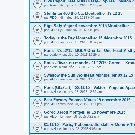
Live Report Deez Nuts+Nasty+Expire+...baston g
par
Arak
» dim. janv. 10, 2016 12:16 pm
Stuntman 400 the Cat Montpellier 19 12 15
par
RBD
» dim. déc. 20, 2015 6:54 pm
Pigs Sofy Major 4 novembre 2015 Montpellier
par
RBD
» jeu. nov. 05, 2015 9:10 pm
Today is the Day Montpellier 15 décembre 2015
par
RBD
» mer. déc. 16, 2015 10:52 pm
Paris - 09/12/15: MGLA-One Tail One Head-Misth
par
eyziel
» jeu. déc. 10, 2015 12:29 pm
Paris - Divan du monde - 11/12/15: Gorod + Kro
par
eyziel
» dim. déc. 13, 2015 3:51 pm
Swallow the Sun Wolfheart Montpellier 09 12 15
par
RBD
» mer. déc. 09, 2015 9:12 pm
Paris (Glaz'art) - 22/11/15 - Vektor - Angelus Apat
par
eyziel
» lun. nov. 23, 2015 12:31 am
Fear Factory Paloma Nîmes 19 novembre 2015
par
RBD
» ven. nov. 20, 2015 10:37 pm
Gorod Xerod Montpellier 15 novembre 2015
par
RBD
» lun. nov. 16, 2015 8:22 pm
05/11/15 - Paris, Trabendo: Solstafir + Mono + T
par
eyziel
» dim. nov. 08, 2015 4:06 pm