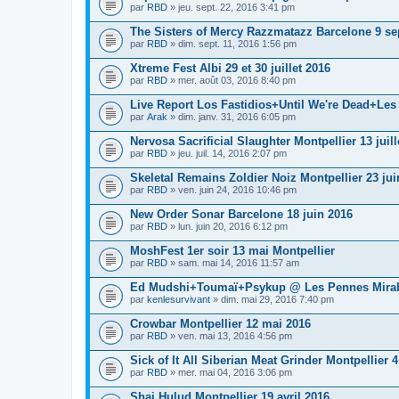
par
RBD
» jeu. sept. 22, 2016 3:41 pm
The Sisters of Mercy Razzmatazz Barcelone 9 s
par
RBD
» dim. sept. 11, 2016 1:56 pm
Xtreme Fest Albi 29 et 30 juillet 2016
par
RBD
» mer. août 03, 2016 8:40 pm
Live Report Los Fastidios+Until We're Dead+Les
par
Arak
» dim. janv. 31, 2016 6:05 pm
Nervosa Sacrificial Slaughter Montpellier 13 juill
par
RBD
» jeu. juil. 14, 2016 2:07 pm
Skeletal Remains Zoldier Noiz Montpellier 23 jui
par
RBD
» ven. juin 24, 2016 10:46 pm
New Order Sonar Barcelone 18 juin 2016
par
RBD
» lun. juin 20, 2016 6:12 pm
MoshFest 1er soir 13 mai Montpellier
par
RBD
» sam. mai 14, 2016 11:57 am
Ed Mudshi+Toumaï+Psykup @ Les Pennes Mirabe
par
kenlesurvivant
» dim. mai 29, 2016 7:40 pm
Crowbar Montpellier 12 mai 2016
par
RBD
» ven. mai 13, 2016 4:56 pm
Sick of It All Siberian Meat Grinder Montpellier 
par
RBD
» mer. mai 04, 2016 3:06 pm
Shai Hulud Montpellier 19 avril 2016