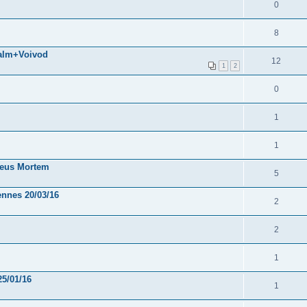
0
8
palm+Voivod
12
1
2
0
1
1
 Deus Mortem
5
ennes 20/03/16
2
2
1
25/01/16
1