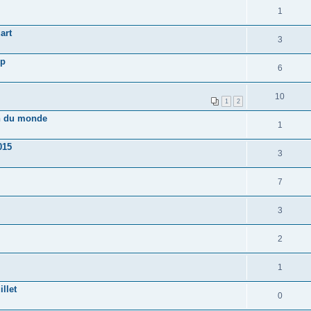
1
art
3
ep
6
10
1
2
n du monde
1
015
3
7
3
2
1
llet
0