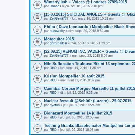
Winterfylleth + Voices @ Londres 27/09/2015
par
Danaos
» jeu. oct. 01, 2015 2:10 pm
[15.03.2015] SUICIDAL ANGELS + Guests @ Glaz
par
ZeitGeist777
» lun. mars 16, 2015 10:51 am
Philm ( Dave Lombardo ) Montpellier Black She
par
nubowsky
» dim. sept. 20, 2015 9:39 am
Motocultor 2015
par
gérard klein
» mar. août 18, 2015 1:23 pm
[22.09.15] VENOM INC, VADER + Guests @ Diva
par
ZeitGeist777
» mer. sept. 23, 2015 8:06 am
Nile Suffocation Toulouse Bikini 13 septembre 2
par
RBD
» lun. sept. 14, 2015 11:36 pm
Krisiun Montpellier 10 août 2015
par
RBD
» mar. août 11, 2015 8:37 pm
Cannibal Corpse Morgue Marseille 11 juillet 2015
par
RBD
» dim. juil. 12, 2015 9:35 pm
Nuclear Assault @Schüür (Luzern) - 29.07.2015
par
pyofan
» jeu. juil. 30, 2015 6:24 am
Biohazard Montpellier 14 juillet 2015
par
RBD
» jeu. juil. 16, 2015 12:03 am
Teething Branks Blasphemator Montpellier 1er jui
par
RBD
» jeu. juil. 02, 2015 10:03 pm