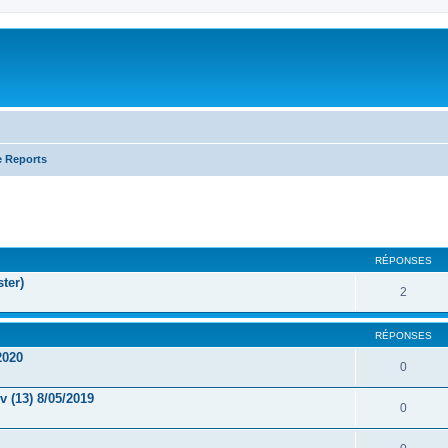
e Reports
RÉPONSES
ter)
2
RÉPONSES
2020
0
 (13) 8/05/2019
0