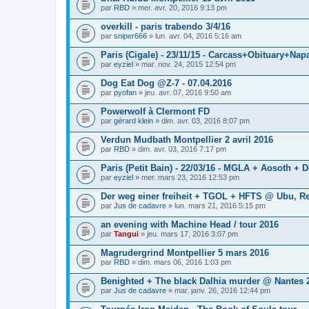
par
RBD
» mer. avr. 20, 2016 9:13 pm
overkill - paris trabendo 3/4/16
par
sniper666
» lun. avr. 04, 2016 5:16 am
Paris (Cigale) - 23/11/15 - Carcass+Obituary+Na
par
eyziel
» mar. nov. 24, 2015 12:54 pm
Dog Eat Dog @Z-7 - 07.04.2016
par
pyofan
» jeu. avr. 07, 2016 9:50 am
Powerwolf à Clermont FD
par
gérard klein
» dim. avr. 03, 2016 8:07 pm
Verdun Mudbath Montpellier 2 avril 2016
par
RBD
» dim. avr. 03, 2016 7:17 pm
Paris (Petit Bain) - 22/03/16 - MGLA + Aosoth +
par
eyziel
» mer. mars 23, 2016 12:53 pm
Der weg einer freiheit + TGOL + HFTS @ Ubu, R
par
Jus de cadavre
» lun. mars 21, 2016 5:15 pm
an evening with Machine Head / tour 2016
par
Tangui
» jeu. mars 17, 2016 3:07 pm
Magrudergrind Montpellier 5 mars 2016
par
RBD
» dim. mars 06, 2016 1:03 pm
Benighted + The black Dalhia murder @ Nantes 
par
Jus de cadavre
» mar. janv. 26, 2016 12:44 pm