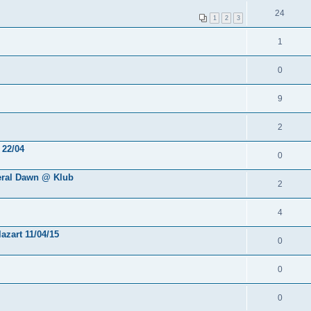
24
1
2
3
1
0
9
2
 22/04
0
eral Dawn @ Klub
2
4
azart 11/04/15
0
0
0