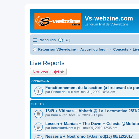
Vs-webzine.com
Le forum final de VS-webzine
Raccourcis
FAQ
Retour sur VS-webzine
Accueil du forum
Concerts
Liv
Live Reports
Nouveau sujet
ANNONCES
Fonctionnement de la section (à lire avant de pos
par
Prince de Lu
» dim. mai 31, 2009 10:34 am
SUJETS
1349 + Vltimas + Abbath @ La Locomotive 28/1/
par
buru
» ven. févr. 07, 2020 9:17 pm
Lessen + Maniac + The Dawn + Celeste @Molotov
par
kenlesurvivant
» jeu. mai 09, 2019 12:35 am
Nesseria + Nostromo @Jas'rod(13) 08/12/2017