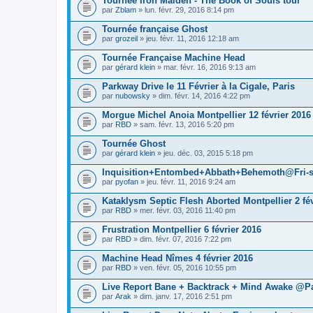
Tournée Iron Maiden - The Book of Souls tour
par
Zblam
» lun. févr. 29, 2016 8:14 pm
Tournée française Ghost
par
grozeil
» jeu. févr. 11, 2016 12:18 am
Tournée Française Machine Head
par
gérard klein
» mar. févr. 16, 2016 9:13 am
Parkway Drive le 11 Février à la Cigale, Paris
par
nubowsky
» dim. févr. 14, 2016 4:22 pm
Morgue Michel Anoia Montpellier 12 février 2016
par
RBD
» sam. févr. 13, 2016 5:20 pm
Tournée Ghost
par
gérard klein
» jeu. déc. 03, 2015 5:18 pm
Inquisition+Entombed+Abbath+Behemoth@Fri-so
par
pyofan
» jeu. févr. 11, 2016 9:24 am
Kataklysm Septic Flesh Aborted Montpellier 2 fév
par
RBD
» mer. févr. 03, 2016 11:40 pm
Frustration Montpellier 6 février 2016
par
RBD
» dim. févr. 07, 2016 7:22 pm
Machine Head Nîmes 4 février 2016
par
RBD
» ven. févr. 05, 2016 10:55 pm
Live Report Bane + Backtrack + Mind Awake @Pa
par
Arak
» dim. janv. 17, 2016 2:51 pm