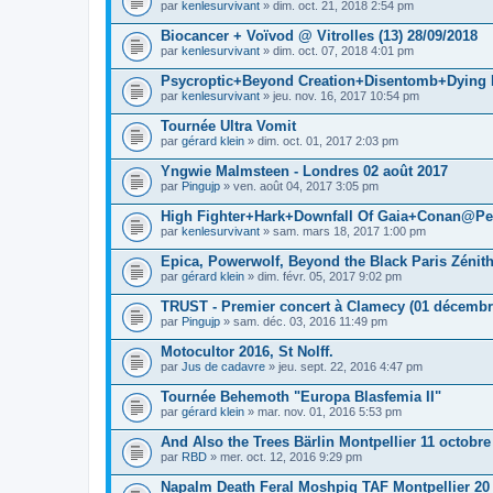
par
kenlesurvivant
» dim. oct. 21, 2018 2:54 pm
Biocancer + Voïvod @ Vitrolles (13) 28/09/2018
par
kenlesurvivant
» dim. oct. 07, 2018 4:01 pm
Psycroptic+Beyond Creation+Disentomb+Dying F
par
kenlesurvivant
» jeu. nov. 16, 2017 10:54 pm
Tournée Ultra Vomit
par
gérard klein
» dim. oct. 01, 2017 2:03 pm
Yngwie Malmsteen - Londres 02 août 2017
par
Pingujp
» ven. août 04, 2017 3:05 pm
High Fighter+Hark+Downfall Of Gaia+Conan@Pe
par
kenlesurvivant
» sam. mars 18, 2017 1:00 pm
Epica, Powerwolf, Beyond the Black Paris Zénit
par
gérard klein
» dim. févr. 05, 2017 9:02 pm
TRUST - Premier concert à Clamecy (01 décembr
par
Pingujp
» sam. déc. 03, 2016 11:49 pm
Motocultor 2016, St Nolff.
par
Jus de cadavre
» jeu. sept. 22, 2016 4:47 pm
Tournée Behemoth "Europa Blasfemia II"
par
gérard klein
» mar. nov. 01, 2016 5:53 pm
And Also the Trees Bärlin Montpellier 11 octobre
par
RBD
» mer. oct. 12, 2016 9:29 pm
Napalm Death Feral Moshpig TAF Montpellier 20