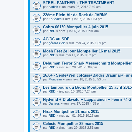
STEEL PANTHER + THE TREATMEANT
par
catfish
» lun. mars 26, 2012 7:49 am
22ème Plein Air de Rock de JARNY
par
ZeSnake
» dim. juin 07, 2015 1:53 pm
Cobra 06130 Montpellier 4 juin 2015
par
RBD
» sam. juin 06, 2015 11:01 am
AC/DC au SDF
par
gérard klein
» dim. mai 24, 2015 1:09 pm
Mosh Fest 2e jour Montpellier 16 mai 2015
par
RBD
» dim. mai 17, 2015 9:32 pm
Dehuman Terror Shark Messerchmitt Montpellier
par
RBD
» mar. avr. 28, 2015 5:09 pm
16.04 - Seide+WelicoRuss+Baldrs Draumar+Fun
par
Monceau
» sam. avr. 18, 2015 10:53 pm
Les tambours du Bronx Montpellier 15 avril 2015
par
RBD
» jeu. avr. 16, 2015 7:24 pm
Nydvind + Drakwald + Lappalaïnen + Fenrir @ Gl
par
Danaos
» ven. avr. 17, 2015 4:35 pm
Hirax Montpellier 31 mars 2015
par
RBD
» mer. avr. 01, 2015 10:27 pm
Celeste Montpellier 28 mars 2015
par
RBD
» dim. mars 29, 2015 2:51 pm