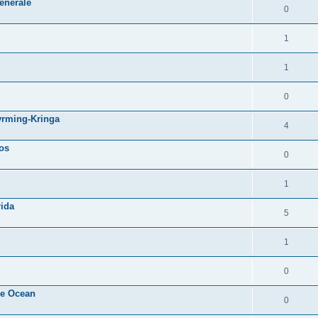
énérale
0
1
1
0
yrming-Kringa
4
nos
0
1
rida
5
1
0
he Ocean
0