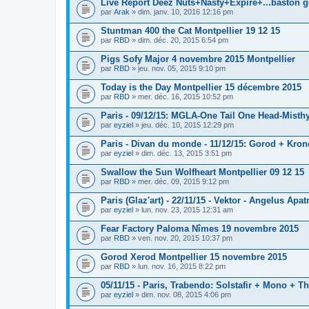
Live Report Deez Nuts+Nasty+Expire+...baston g
par
Arak
» dim. janv. 10, 2016 12:16 pm
Stuntman 400 the Cat Montpellier 19 12 15
par
RBD
» dim. déc. 20, 2015 6:54 pm
Pigs Sofy Major 4 novembre 2015 Montpellier
par
RBD
» jeu. nov. 05, 2015 9:10 pm
Today is the Day Montpellier 15 décembre 2015
par
RBD
» mer. déc. 16, 2015 10:52 pm
Paris - 09/12/15: MGLA-One Tail One Head-Misth
par
eyziel
» jeu. déc. 10, 2015 12:29 pm
Paris - Divan du monde - 11/12/15: Gorod + Kro
par
eyziel
» dim. déc. 13, 2015 3:51 pm
Swallow the Sun Wolfheart Montpellier 09 12 15
par
RBD
» mer. déc. 09, 2015 9:12 pm
Paris (Glaz'art) - 22/11/15 - Vektor - Angelus Apat
par
eyziel
» lun. nov. 23, 2015 12:31 am
Fear Factory Paloma Nîmes 19 novembre 2015
par
RBD
» ven. nov. 20, 2015 10:37 pm
Gorod Xerod Montpellier 15 novembre 2015
par
RBD
» lun. nov. 16, 2015 8:22 pm
05/11/15 - Paris, Trabendo: Solstafir + Mono + T
par
eyziel
» dim. nov. 08, 2015 4:06 pm