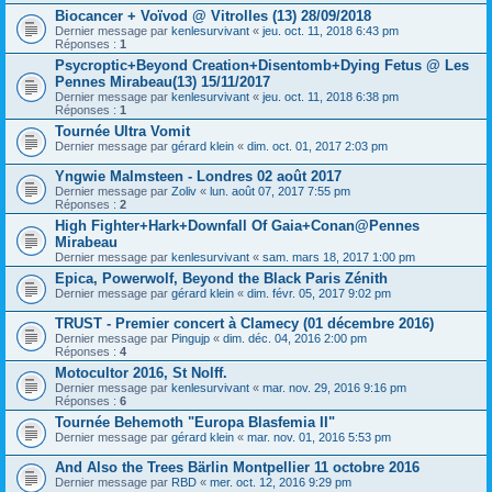
Biocancer + Voïvod @ Vitrolles (13) 28/09/2018
Dernier message par
kenlesurvivant
«
jeu. oct. 11, 2018 6:43 pm
Réponses :
1
Psycroptic+Beyond Creation+Disentomb+Dying Fetus @ Les
Pennes Mirabeau(13) 15/11/2017
Dernier message par
kenlesurvivant
«
jeu. oct. 11, 2018 6:38 pm
Réponses :
1
Tournée Ultra Vomit
Dernier message par
gérard klein
«
dim. oct. 01, 2017 2:03 pm
Yngwie Malmsteen - Londres 02 août 2017
Dernier message par
Zoliv
«
lun. août 07, 2017 7:55 pm
Réponses :
2
High Fighter+Hark+Downfall Of Gaia+Conan@Pennes
Mirabeau
Dernier message par
kenlesurvivant
«
sam. mars 18, 2017 1:00 pm
Epica, Powerwolf, Beyond the Black Paris Zénith
Dernier message par
gérard klein
«
dim. févr. 05, 2017 9:02 pm
TRUST - Premier concert à Clamecy (01 décembre 2016)
Dernier message par
Pingujp
«
dim. déc. 04, 2016 2:00 pm
Réponses :
4
Motocultor 2016, St Nolff.
Dernier message par
kenlesurvivant
«
mar. nov. 29, 2016 9:16 pm
Réponses :
6
Tournée Behemoth "Europa Blasfemia II"
Dernier message par
gérard klein
«
mar. nov. 01, 2016 5:53 pm
And Also the Trees Bärlin Montpellier 11 octobre 2016
Dernier message par
RBD
«
mer. oct. 12, 2016 9:29 pm