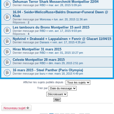
Dehuman Terror Shark Messerchmitt Montpellier 22/04
Dernier message par
RBD
«
mar. avr. 28, 2015 5:09 pm
16.04 - Seide+WelicoRuss+Baldrs Draumar+Funeral Dawn @
Klub
Dernier message par
Monceau
«
lun. avr. 20, 2015 11:36 am
Réponses :
2
Les tambours du Bronx Montpellier 15 avril 2015
Dernier message par
RBD
«
ven. avr. 17, 2015 9:03 pm
Réponses :
4
Nydvind + Drakwald + Lappalaïnen + Fenrir @ Glazart 11/04/15
Dernier message par
Danaos
«
ven. avr. 17, 2015 4:35 pm
Hirax Montpellier 31 mars 2015
Dernier message par
RBD
«
mer. avr. 01, 2015 10:27 pm
Celeste Montpellier 28 mars 2015
Dernier message par
RBD
«
dim. mars 29, 2015 2:51 pm
16 mars 2015 - Steel Panther (Paris Olympia)
Dernier message par
buru
«
mer. mars 18, 2015 4:49 pm
Afficher les sujets publiés depuis :
Trier par
Nouveau sujet