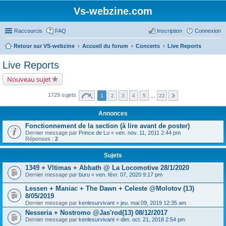
Vs-webzine.com
Raccourcis
FAQ
Inscription
Connexion
Retour sur VS-webzine
Accueil du forum
Concerts
Live Reports
Live Reports
Nouveau sujet
1729 sujets
1
2
3
4
5
…
22
Annonces
Fonctionnement de la section (à lire avant de poster)
Dernier message par
Prince de Lu
«
ven. nov. 11, 2011 2:44 pm
Réponses :
2
Sujets
1349 + Vltimas + Abbath @ La Locomotive 28/1/2020
Dernier message par
buru
«
ven. févr. 07, 2020 9:17 pm
Lessen + Maniac + The Dawn + Celeste @Molotov (13)
8/05/2019
Dernier message par
kenlesurvivant
«
jeu. mai 09, 2019 12:35 am
Nesseria + Nostromo @Jas'rod(13) 08/12/2017
Dernier message par
kenlesurvivant
«
dim. oct. 21, 2018 2:54 pm