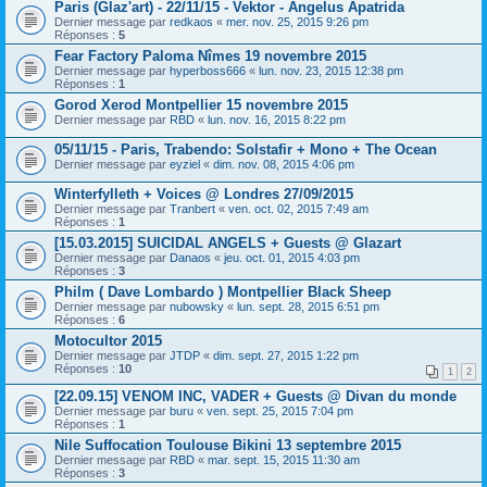
Paris (Glaz'art) - 22/11/15 - Vektor - Angelus Apatrida
Dernier message par
redkaos
«
mer. nov. 25, 2015 9:26 pm
Réponses :
5
Fear Factory Paloma Nîmes 19 novembre 2015
Dernier message par
hyperboss666
«
lun. nov. 23, 2015 12:38 pm
Réponses :
1
Gorod Xerod Montpellier 15 novembre 2015
Dernier message par
RBD
«
lun. nov. 16, 2015 8:22 pm
05/11/15 - Paris, Trabendo: Solstafir + Mono + The Ocean
Dernier message par
eyziel
«
dim. nov. 08, 2015 4:06 pm
Winterfylleth + Voices @ Londres 27/09/2015
Dernier message par
Tranbert
«
ven. oct. 02, 2015 7:49 am
Réponses :
1
[15.03.2015] SUICIDAL ANGELS + Guests @ Glazart
Dernier message par
Danaos
«
jeu. oct. 01, 2015 4:03 pm
Réponses :
3
Philm ( Dave Lombardo ) Montpellier Black Sheep
Dernier message par
nubowsky
«
lun. sept. 28, 2015 6:51 pm
Réponses :
6
Motocultor 2015
Dernier message par
JTDP
«
dim. sept. 27, 2015 1:22 pm
Réponses :
10
1
2
[22.09.15] VENOM INC, VADER + Guests @ Divan du monde
Dernier message par
buru
«
ven. sept. 25, 2015 7:04 pm
Réponses :
1
Nile Suffocation Toulouse Bikini 13 septembre 2015
Dernier message par
RBD
«
mar. sept. 15, 2015 11:30 am
Réponses :
3