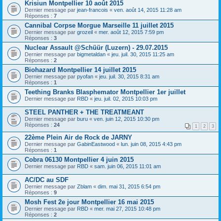
Krisiun Montpellier 10 août 2015
Dernier message par
jean-francois
«
ven. août 14, 2015 11:28 am
Réponses :
7
Cannibal Corpse Morgue Marseille 11 juillet 2015
Dernier message par
grozeil
«
mer. août 12, 2015 7:59 pm
Réponses :
3
Nuclear Assault @Schüür (Luzern) - 29.07.2015
Dernier message par
bigmetaldan
«
jeu. juil. 30, 2015 11:25 am
Réponses :
2
Biohazard Montpellier 14 juillet 2015
Dernier message par
pyofan
«
jeu. juil. 30, 2015 8:31 am
Réponses :
1
Teething Branks Blasphemator Montpellier 1er juillet
Dernier message par
RBD
«
jeu. juil. 02, 2015 10:03 pm
STEEL PANTHER + THE TREATMEANT
Dernier message par
buru
«
ven. juin 12, 2015 10:30 pm
Réponses :
24
1
2
3
22ème Plein Air de Rock de JARNY
Dernier message par
GabinEastwood
«
lun. juin 08, 2015 4:43 pm
Réponses :
1
Cobra 06130 Montpellier 4 juin 2015
Dernier message par
RBD
«
sam. juin 06, 2015 11:01 am
AC/DC au SDF
Dernier message par
Zblam
«
dim. mai 31, 2015 6:54 pm
Réponses :
9
Mosh Fest 2e jour Montpellier 16 mai 2015
Dernier message par
RBD
«
mer. mai 27, 2015 10:48 pm
Réponses :
2