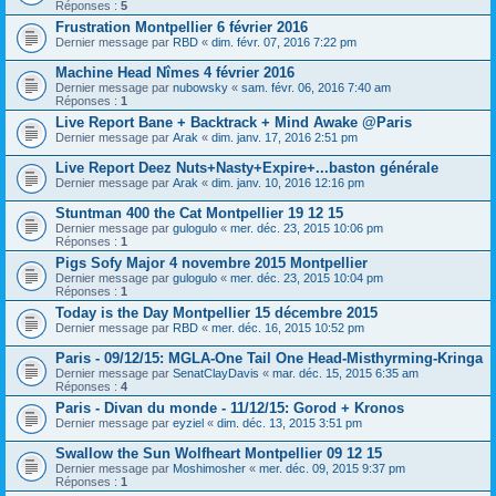
Réponses :
5
Frustration Montpellier 6 février 2016
Dernier message par
RBD
«
dim. févr. 07, 2016 7:22 pm
Machine Head Nîmes 4 février 2016
Dernier message par
nubowsky
«
sam. févr. 06, 2016 7:40 am
Réponses :
1
Live Report Bane + Backtrack + Mind Awake @Paris
Dernier message par
Arak
«
dim. janv. 17, 2016 2:51 pm
Live Report Deez Nuts+Nasty+Expire+...baston générale
Dernier message par
Arak
«
dim. janv. 10, 2016 12:16 pm
Stuntman 400 the Cat Montpellier 19 12 15
Dernier message par
gulogulo
«
mer. déc. 23, 2015 10:06 pm
Réponses :
1
Pigs Sofy Major 4 novembre 2015 Montpellier
Dernier message par
gulogulo
«
mer. déc. 23, 2015 10:04 pm
Réponses :
1
Today is the Day Montpellier 15 décembre 2015
Dernier message par
RBD
«
mer. déc. 16, 2015 10:52 pm
Paris - 09/12/15: MGLA-One Tail One Head-Misthyrming-Kringa
Dernier message par
SenatClayDavis
«
mar. déc. 15, 2015 6:35 am
Réponses :
4
Paris - Divan du monde - 11/12/15: Gorod + Kronos
Dernier message par
eyziel
«
dim. déc. 13, 2015 3:51 pm
Swallow the Sun Wolfheart Montpellier 09 12 15
Dernier message par
Moshimosher
«
mer. déc. 09, 2015 9:37 pm
Réponses :
1