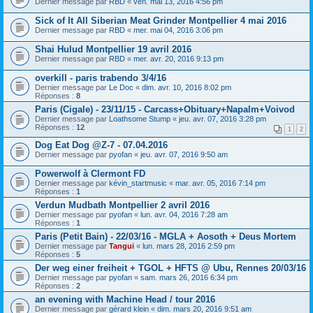
Dernier message par
RBD
«
ven. mai 13, 2016 4:56 pm
Sick of It All Siberian Meat Grinder Montpellier 4 mai 2016
Dernier message par
RBD
«
mer. mai 04, 2016 3:06 pm
Shai Hulud Montpellier 19 avril 2016
Dernier message par
RBD
«
mer. avr. 20, 2016 9:13 pm
overkill - paris trabendo 3/4/16
Dernier message par
Le Doc
«
dim. avr. 10, 2016 8:02 pm
Réponses :
8
Paris (Cigale) - 23/11/15 - Carcass+Obituary+Napalm+Voivod
Dernier message par
Loathsome Stump
«
jeu. avr. 07, 2016 3:28 pm
Réponses :
12
1
2
Dog Eat Dog @Z-7 - 07.04.2016
Dernier message par
pyofan
«
jeu. avr. 07, 2016 9:50 am
Powerwolf à Clermont FD
Dernier message par
kévin_startmusic
«
mar. avr. 05, 2016 7:14 pm
Réponses :
1
Verdun Mudbath Montpellier 2 avril 2016
Dernier message par
pyofan
«
lun. avr. 04, 2016 7:28 am
Réponses :
1
Paris (Petit Bain) - 22/03/16 - MGLA + Aosoth + Deus Mortem
Dernier message par
Tangui
«
lun. mars 28, 2016 2:59 pm
Réponses :
5
Der weg einer freiheit + TGOL + HFTS @ Ubu, Rennes 20/03/16
Dernier message par
pyofan
«
sam. mars 26, 2016 6:34 pm
Réponses :
2
an evening with Machine Head / tour 2016
Dernier message par
gérard klein
«
dim. mars 20, 2016 9:51 am