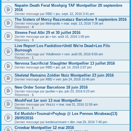
Napalm Death Feral Moshpig TAF Montpellier 20 septembre
2016
Dernier message par
RBD
«
jeu. sept. 22, 2016 3:41 pm
The Sisters of Mercy Razzmatazz Barcelone 9 septembre 2016
Dernier message par
Metropolis
«
mar. sept. 13, 2016 7:08 am
Réponses :
4
Xtreme Fest Albi 29 et 30 juillet 2016
Dernier message par
jia
«
lun. août 15, 2016 1:05 pm
Réponses :
3
Live Report Los Fastidios+Until We're Dead+Les Fils
Burrough
Dernier message par
Yofullmoon
«
ven. août 05, 2016 8:50 am
Réponses :
1
Nervosa Sacrificial Slaughter Montpellier 13 juillet 2016
Dernier message par
RBD
«
jeu. juil. 14, 2016 2:07 pm
Skeletal Remains Zoldier Noiz Montpellier 23 juin 2016
Dernier message par
RBD
«
ven. juin 24, 2016 10:46 pm
New Order Sonar Barcelone 18 juin 2016
Dernier message par
pyofan
«
jeu. juin 23, 2016 6:23 am
Réponses :
1
MoshFest 1er soir 13 mai Montpellier
Dernier message par
Vinzzz
«
mar. mai 31, 2016 11:59 am
Réponses :
1
Ed Mudshi+Toumaï+Psykup @ Les Pennes Mirabeau(13)
28/05/2016
Dernier message par
kenlesurvivant
«
dim. mai 29, 2016 7:40 pm
Crowbar Montpellier 12 mai 2016