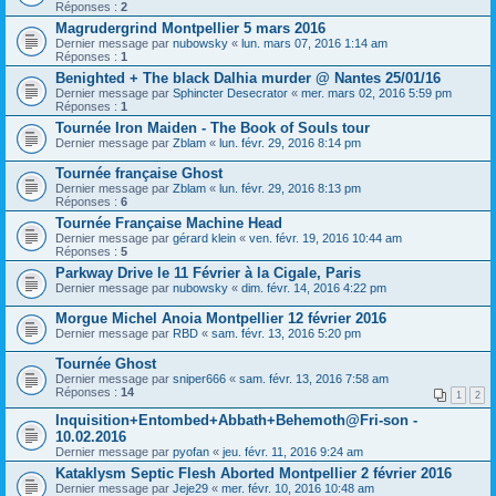
Réponses :
2
Magrudergrind Montpellier 5 mars 2016
Dernier message par
nubowsky
«
lun. mars 07, 2016 1:14 am
Réponses :
1
Benighted + The black Dalhia murder @ Nantes 25/01/16
Dernier message par
Sphincter Desecrator
«
mer. mars 02, 2016 5:59 pm
Réponses :
1
Tournée Iron Maiden - The Book of Souls tour
Dernier message par
Zblam
«
lun. févr. 29, 2016 8:14 pm
Tournée française Ghost
Dernier message par
Zblam
«
lun. févr. 29, 2016 8:13 pm
Réponses :
6
Tournée Française Machine Head
Dernier message par
gérard klein
«
ven. févr. 19, 2016 10:44 am
Réponses :
5
Parkway Drive le 11 Février à la Cigale, Paris
Dernier message par
nubowsky
«
dim. févr. 14, 2016 4:22 pm
Morgue Michel Anoia Montpellier 12 février 2016
Dernier message par
RBD
«
sam. févr. 13, 2016 5:20 pm
Tournée Ghost
Dernier message par
sniper666
«
sam. févr. 13, 2016 7:58 am
Réponses :
14
1
2
Inquisition+Entombed+Abbath+Behemoth@Fri-son -
10.02.2016
Dernier message par
pyofan
«
jeu. févr. 11, 2016 9:24 am
Kataklysm Septic Flesh Aborted Montpellier 2 février 2016
Dernier message par
Jeje29
«
mer. févr. 10, 2016 10:48 am