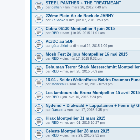
STEEL PANTHER + THE TREATMEANT
par
catfish
» lun. mars 26, 2012 7:49 am
22ème Plein Air de Rock de JARNY
par
ZeSnake
» dim. juin 07, 2015 1:53 pm
Cobra 06130 Montpellier 4 juin 2015
par
RBD
» sam. juin 06, 2015 11:01 am
AC/DC au SDF
par
gérard klein
» dim. mai 24, 2015 1:09 pm
Mosh Fest 2e jour Montpellier 16 mai 2015
par
RBD
» dim. mai 17, 2015 9:32 pm
Dehuman Terror Shark Messerchmitt Montpellier
par
RBD
» mar. avr. 28, 2015 5:09 pm
16.04 - Seide+WelicoRuss+Baldrs Draumar+Fun
par
Monceau
» sam. avr. 18, 2015 10:53 pm
Les tambours du Bronx Montpellier 15 avril 2015
par
RBD
» jeu. avr. 16, 2015 7:24 pm
Nydvind + Drakwald + Lappalaïnen + Fenrir @ Gl
par
Danaos
» ven. avr. 17, 2015 4:35 pm
Hirax Montpellier 31 mars 2015
par
RBD
» mer. avr. 01, 2015 10:27 pm
Celeste Montpellier 28 mars 2015
par
RBD
» dim. mars 29, 2015 2:51 pm