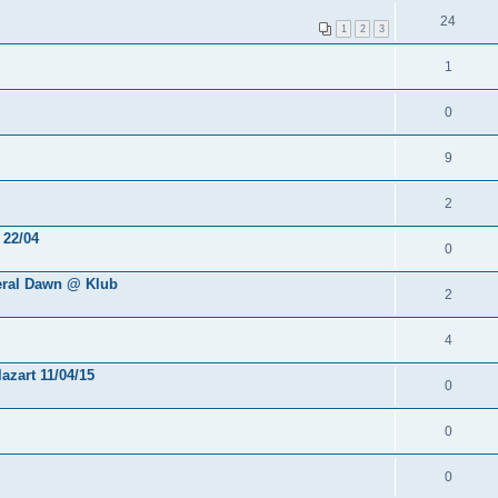
24
1
2
3
1
0
9
2
 22/04
0
eral Dawn @ Klub
2
4
azart 11/04/15
0
0
0