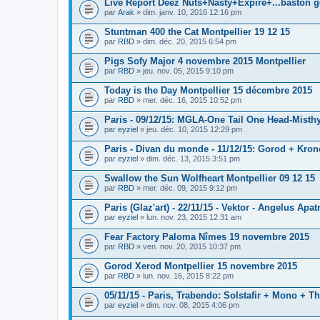
Live Report Deez Nuts+Nasty+Expire+...baston g
par
Arak
» dim. janv. 10, 2016 12:16 pm
Stuntman 400 the Cat Montpellier 19 12 15
par
RBD
» dim. déc. 20, 2015 6:54 pm
Pigs Sofy Major 4 novembre 2015 Montpellier
par
RBD
» jeu. nov. 05, 2015 9:10 pm
Today is the Day Montpellier 15 décembre 2015
par
RBD
» mer. déc. 16, 2015 10:52 pm
Paris - 09/12/15: MGLA-One Tail One Head-Misth
par
eyziel
» jeu. déc. 10, 2015 12:29 pm
Paris - Divan du monde - 11/12/15: Gorod + Kro
par
eyziel
» dim. déc. 13, 2015 3:51 pm
Swallow the Sun Wolfheart Montpellier 09 12 15
par
RBD
» mer. déc. 09, 2015 9:12 pm
Paris (Glaz'art) - 22/11/15 - Vektor - Angelus Apat
par
eyziel
» lun. nov. 23, 2015 12:31 am
Fear Factory Paloma Nîmes 19 novembre 2015
par
RBD
» ven. nov. 20, 2015 10:37 pm
Gorod Xerod Montpellier 15 novembre 2015
par
RBD
» lun. nov. 16, 2015 8:22 pm
05/11/15 - Paris, Trabendo: Solstafir + Mono + T
par
eyziel
» dim. nov. 08, 2015 4:06 pm