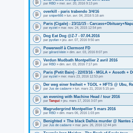
par
RBD
» mer. avr. 20, 2016 9:13 pm
overkill - paris trabendo 3/4/16
par
sniper666
» lun. avr. 04, 2016 5:16 am
Paris (Cigale) - 23/11/15 - Carcass+Obituary+Na
par
eyziel
» mar. nov. 24, 2015 12:54 pm
Dog Eat Dog @Z-7 - 07.04.2016
par
pyofan
» jeu. avr. 07, 2016 9:50 am
Powerwolf à Clermont FD
par
gérard klein
» dim. avr. 03, 2016 8:07 pm
Verdun Mudbath Montpellier 2 avril 2016
par
RBD
» dim. avr. 03, 2016 7:17 pm
Paris (Petit Bain) - 22/03/16 - MGLA + Aosoth +
par
eyziel
» mer. mars 23, 2016 12:53 pm
Der weg einer freiheit + TGOL + HFTS @ Ubu, R
par
Jus de cadavre
» lun. mars 21, 2016 5:15 pm
an evening with Machine Head / tour 2016
par
Tangui
» jeu. mars 17, 2016 3:07 pm
Magrudergrind Montpellier 5 mars 2016
par
RBD
» dim. mars 06, 2016 1:03 pm
Benighted + The black Dalhia murder @ Nantes 
par
Jus de cadavre
» mar. janv. 26, 2016 12:44 pm