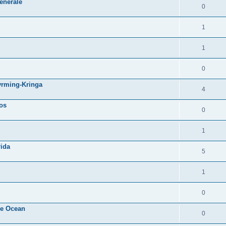
énérale
0
1
1
0
yrming-Kringa
4
nos
0
1
rida
5
1
0
he Ocean
0