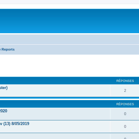
e Reports
RÉPONSES
ter)
2
RÉPONSES
2020
0
 (13) 8/05/2019
0