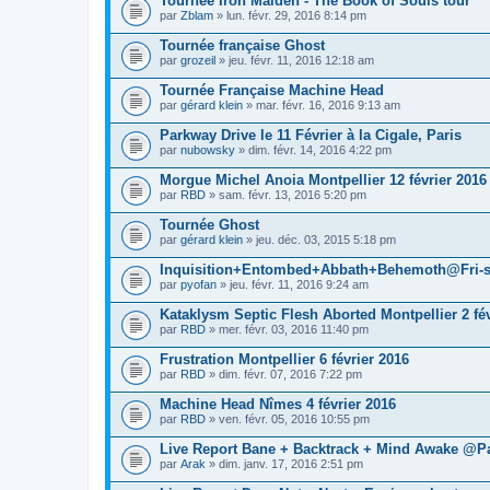
Tournée Iron Maiden - The Book of Souls tour
par
Zblam
» lun. févr. 29, 2016 8:14 pm
Tournée française Ghost
par
grozeil
» jeu. févr. 11, 2016 12:18 am
Tournée Française Machine Head
par
gérard klein
» mar. févr. 16, 2016 9:13 am
Parkway Drive le 11 Février à la Cigale, Paris
par
nubowsky
» dim. févr. 14, 2016 4:22 pm
Morgue Michel Anoia Montpellier 12 février 2016
par
RBD
» sam. févr. 13, 2016 5:20 pm
Tournée Ghost
par
gérard klein
» jeu. déc. 03, 2015 5:18 pm
Inquisition+Entombed+Abbath+Behemoth@Fri-so
par
pyofan
» jeu. févr. 11, 2016 9:24 am
Kataklysm Septic Flesh Aborted Montpellier 2 fév
par
RBD
» mer. févr. 03, 2016 11:40 pm
Frustration Montpellier 6 février 2016
par
RBD
» dim. févr. 07, 2016 7:22 pm
Machine Head Nîmes 4 février 2016
par
RBD
» ven. févr. 05, 2016 10:55 pm
Live Report Bane + Backtrack + Mind Awake @Pa
par
Arak
» dim. janv. 17, 2016 2:51 pm