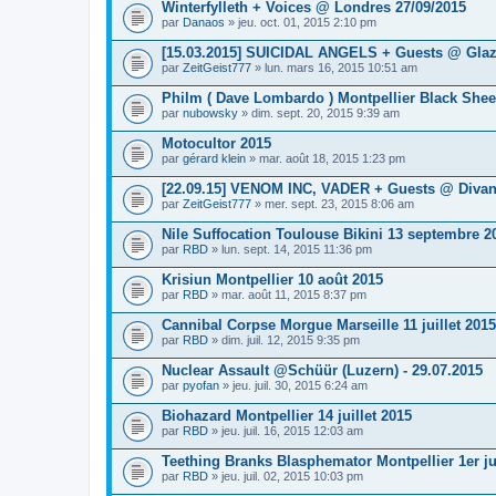
Winterfylleth + Voices @ Londres 27/09/2015
par
Danaos
» jeu. oct. 01, 2015 2:10 pm
[15.03.2015] SUICIDAL ANGELS + Guests @ Glaz
par
ZeitGeist777
» lun. mars 16, 2015 10:51 am
Philm ( Dave Lombardo ) Montpellier Black She
par
nubowsky
» dim. sept. 20, 2015 9:39 am
Motocultor 2015
par
gérard klein
» mar. août 18, 2015 1:23 pm
[22.09.15] VENOM INC, VADER + Guests @ Diva
par
ZeitGeist777
» mer. sept. 23, 2015 8:06 am
Nile Suffocation Toulouse Bikini 13 septembre 2
par
RBD
» lun. sept. 14, 2015 11:36 pm
Krisiun Montpellier 10 août 2015
par
RBD
» mar. août 11, 2015 8:37 pm
Cannibal Corpse Morgue Marseille 11 juillet 2015
par
RBD
» dim. juil. 12, 2015 9:35 pm
Nuclear Assault @Schüür (Luzern) - 29.07.2015
par
pyofan
» jeu. juil. 30, 2015 6:24 am
Biohazard Montpellier 14 juillet 2015
par
RBD
» jeu. juil. 16, 2015 12:03 am
Teething Branks Blasphemator Montpellier 1er jui
par
RBD
» jeu. juil. 02, 2015 10:03 pm