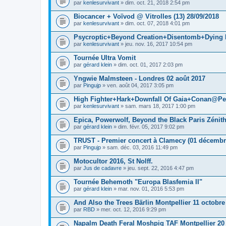
par
kenlesurvivant
» dim. oct. 21, 2018 2:54 pm
Biocancer + Voïvod @ Vitrolles (13) 28/09/2018
par
kenlesurvivant
» dim. oct. 07, 2018 4:01 pm
Psycroptic+Beyond Creation+Disentomb+Dying F
par
kenlesurvivant
» jeu. nov. 16, 2017 10:54 pm
Tournée Ultra Vomit
par
gérard klein
» dim. oct. 01, 2017 2:03 pm
Yngwie Malmsteen - Londres 02 août 2017
par
Pingujp
» ven. août 04, 2017 3:05 pm
High Fighter+Hark+Downfall Of Gaia+Conan@Pe
par
kenlesurvivant
» sam. mars 18, 2017 1:00 pm
Epica, Powerwolf, Beyond the Black Paris Zénit
par
gérard klein
» dim. févr. 05, 2017 9:02 pm
TRUST - Premier concert à Clamecy (01 décembr
par
Pingujp
» sam. déc. 03, 2016 11:49 pm
Motocultor 2016, St Nolff.
par
Jus de cadavre
» jeu. sept. 22, 2016 4:47 pm
Tournée Behemoth "Europa Blasfemia II"
par
gérard klein
» mar. nov. 01, 2016 5:53 pm
And Also the Trees Bärlin Montpellier 11 octobre
par
RBD
» mer. oct. 12, 2016 9:29 pm
Napalm Death Feral Moshpig TAF Montpellier 20