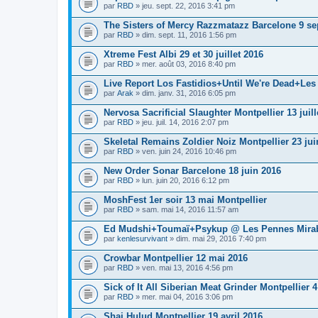
par
RBD
» jeu. sept. 22, 2016 3:41 pm
The Sisters of Mercy Razzmatazz Barcelone 9 s
par
RBD
» dim. sept. 11, 2016 1:56 pm
Xtreme Fest Albi 29 et 30 juillet 2016
par
RBD
» mer. août 03, 2016 8:40 pm
Live Report Los Fastidios+Until We're Dead+Les
par
Arak
» dim. janv. 31, 2016 6:05 pm
Nervosa Sacrificial Slaughter Montpellier 13 juill
par
RBD
» jeu. juil. 14, 2016 2:07 pm
Skeletal Remains Zoldier Noiz Montpellier 23 jui
par
RBD
» ven. juin 24, 2016 10:46 pm
New Order Sonar Barcelone 18 juin 2016
par
RBD
» lun. juin 20, 2016 6:12 pm
MoshFest 1er soir 13 mai Montpellier
par
RBD
» sam. mai 14, 2016 11:57 am
Ed Mudshi+Toumaï+Psykup @ Les Pennes Mirabe
par
kenlesurvivant
» dim. mai 29, 2016 7:40 pm
Crowbar Montpellier 12 mai 2016
par
RBD
» ven. mai 13, 2016 4:56 pm
Sick of It All Siberian Meat Grinder Montpellier 
par
RBD
» mer. mai 04, 2016 3:06 pm
Shai Hulud Montpellier 19 avril 2016