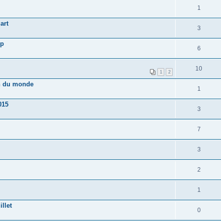
1
art
3
ep
6
10
1
2
n du monde
1
015
3
7
3
2
1
llet
0