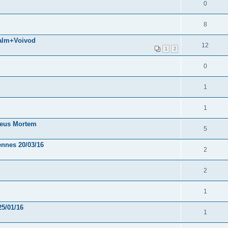
0
8
palm+Voivod
12
1
2
0
1
1
 Deus Mortem
5
ennes 20/03/16
2
2
1
25/01/16
1