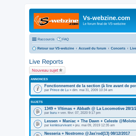
Vs-webzine.com
Le forum final de VS-webzine
Raccourcis
FAQ
Retour sur VS-webzine
Accueil du forum
Concerts
Liv
Live Reports
Nouveau sujet
ANNONCES
Fonctionnement de la section (à lire avant de pos
par
Prince de Lu
» dim. mai 31, 2009 10:34 am
SUJETS
1349 + Vltimas + Abbath @ La Locomotive 28/1/
par
buru
» ven. févr. 07, 2020 9:17 pm
Lessen + Maniac + The Dawn + Celeste @Molotov
par
kenlesurvivant
» jeu. mai 09, 2019 12:35 am
Nesseria + Nostromo @Jas'rod(13) 08/12/2017