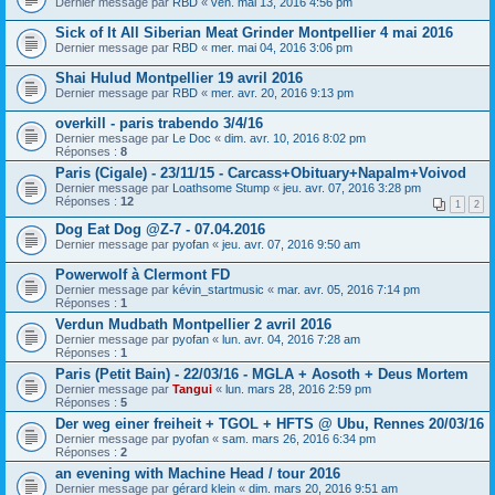
Dernier message par
RBD
«
ven. mai 13, 2016 4:56 pm
Sick of It All Siberian Meat Grinder Montpellier 4 mai 2016
Dernier message par
RBD
«
mer. mai 04, 2016 3:06 pm
Shai Hulud Montpellier 19 avril 2016
Dernier message par
RBD
«
mer. avr. 20, 2016 9:13 pm
overkill - paris trabendo 3/4/16
Dernier message par
Le Doc
«
dim. avr. 10, 2016 8:02 pm
Réponses :
8
Paris (Cigale) - 23/11/15 - Carcass+Obituary+Napalm+Voivod
Dernier message par
Loathsome Stump
«
jeu. avr. 07, 2016 3:28 pm
Réponses :
12
1
2
Dog Eat Dog @Z-7 - 07.04.2016
Dernier message par
pyofan
«
jeu. avr. 07, 2016 9:50 am
Powerwolf à Clermont FD
Dernier message par
kévin_startmusic
«
mar. avr. 05, 2016 7:14 pm
Réponses :
1
Verdun Mudbath Montpellier 2 avril 2016
Dernier message par
pyofan
«
lun. avr. 04, 2016 7:28 am
Réponses :
1
Paris (Petit Bain) - 22/03/16 - MGLA + Aosoth + Deus Mortem
Dernier message par
Tangui
«
lun. mars 28, 2016 2:59 pm
Réponses :
5
Der weg einer freiheit + TGOL + HFTS @ Ubu, Rennes 20/03/16
Dernier message par
pyofan
«
sam. mars 26, 2016 6:34 pm
Réponses :
2
an evening with Machine Head / tour 2016
Dernier message par
gérard klein
«
dim. mars 20, 2016 9:51 am