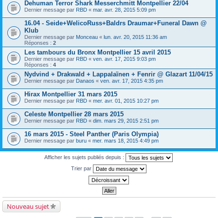
Dehuman Terror Shark Messerchmitt Montpellier 22/04
Dernier message par
RBD
«
mar. avr. 28, 2015 5:09 pm
16.04 - Seide+WelicoRuss+Baldrs Draumar+Funeral Dawn @
Klub
Dernier message par
Monceau
«
lun. avr. 20, 2015 11:36 am
Réponses :
2
Les tambours du Bronx Montpellier 15 avril 2015
Dernier message par
RBD
«
ven. avr. 17, 2015 9:03 pm
Réponses :
4
Nydvind + Drakwald + Lappalaïnen + Fenrir @ Glazart 11/04/15
Dernier message par
Danaos
«
ven. avr. 17, 2015 4:35 pm
Hirax Montpellier 31 mars 2015
Dernier message par
RBD
«
mer. avr. 01, 2015 10:27 pm
Celeste Montpellier 28 mars 2015
Dernier message par
RBD
«
dim. mars 29, 2015 2:51 pm
16 mars 2015 - Steel Panther (Paris Olympia)
Dernier message par
buru
«
mer. mars 18, 2015 4:49 pm
Afficher les sujets publiés depuis :
Trier par
Nouveau sujet