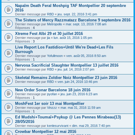
Napalm Death Feral Moshpig TAF Montpellier 20 septembre
2016
Dernier message par
RBD
«
jeu. sept. 22, 2016 3:41 pm
The Sisters of Mercy Razzmatazz Barcelone 9 septembre 2016
Dernier message par
Metropolis
«
mar. sept. 13, 2016 7:08 am
Réponses :
4
Xtreme Fest Albi 29 et 30 juillet 2016
Dernier message par
jia
«
lun. août 15, 2016 1:05 pm
Réponses :
3
Live Report Los Fastidios+Until We're Dead+Les Fils
Burrough
Dernier message par
Yofullmoon
«
ven. août 05, 2016 8:50 am
Réponses :
1
Nervosa Sacrificial Slaughter Montpellier 13 juillet 2016
Dernier message par
RBD
«
jeu. juil. 14, 2016 2:07 pm
Skeletal Remains Zoldier Noiz Montpellier 23 juin 2016
Dernier message par
RBD
«
ven. juin 24, 2016 10:46 pm
New Order Sonar Barcelone 18 juin 2016
Dernier message par
pyofan
«
jeu. juin 23, 2016 6:23 am
Réponses :
1
MoshFest 1er soir 13 mai Montpellier
Dernier message par
Vinzzz
«
mar. mai 31, 2016 11:59 am
Réponses :
1
Ed Mudshi+Toumaï+Psykup @ Les Pennes Mirabeau(13)
28/05/2016
Dernier message par
kenlesurvivant
«
dim. mai 29, 2016 7:40 pm
Crowbar Montpellier 12 mai 2016