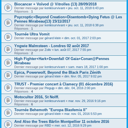
Biocancer + Voïvod @ Vitrolles (13) 28/09/2018
Dernier message par
kenlesurvivant
«
jeu. oct. 11, 2018 6:43 pm
Réponses :
1
Psycroptic+Beyond Creation+Disentomb+Dying Fetus @ Les
Pennes Mirabeau(13) 15/11/2017
Dernier message par
kenlesurvivant
«
jeu. oct. 11, 2018 6:38 pm
Réponses :
1
Tournée Ultra Vomit
Dernier message par
gérard klein
«
dim. oct. 01, 2017 2:03 pm
Yngwie Malmsteen - Londres 02 août 2017
Dernier message par
Zoliv
«
lun. août 07, 2017 7:55 pm
Réponses :
2
High Fighter+Hark+Downfall Of Gaia+Conan@Pennes
Mirabeau
Dernier message par
kenlesurvivant
«
sam. mars 18, 2017 1:00 pm
Epica, Powerwolf, Beyond the Black Paris Zénith
Dernier message par
gérard klein
«
dim. févr. 05, 2017 9:02 pm
TRUST - Premier concert à Clamecy (01 décembre 2016)
Dernier message par
Pingujp
«
dim. déc. 04, 2016 2:00 pm
Réponses :
4
Motocultor 2016, St Nolff.
Dernier message par
kenlesurvivant
«
mar. nov. 29, 2016 9:16 pm
Réponses :
6
Tournée Behemoth "Europa Blasfemia II"
Dernier message par
gérard klein
«
mar. nov. 01, 2016 5:53 pm
And Also the Trees Bärlin Montpellier 11 octobre 2016
Dernier message par
RBD
«
mer. oct. 12, 2016 9:29 pm