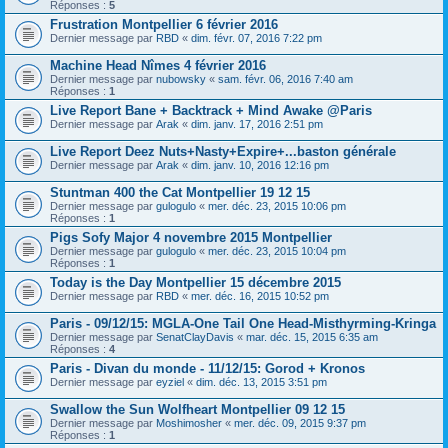
Réponses :
5
Frustration Montpellier 6 février 2016
Dernier message par
RBD
«
dim. févr. 07, 2016 7:22 pm
Machine Head Nîmes 4 février 2016
Dernier message par
nubowsky
«
sam. févr. 06, 2016 7:40 am
Réponses :
1
Live Report Bane + Backtrack + Mind Awake @Paris
Dernier message par
Arak
«
dim. janv. 17, 2016 2:51 pm
Live Report Deez Nuts+Nasty+Expire+...baston générale
Dernier message par
Arak
«
dim. janv. 10, 2016 12:16 pm
Stuntman 400 the Cat Montpellier 19 12 15
Dernier message par
gulogulo
«
mer. déc. 23, 2015 10:06 pm
Réponses :
1
Pigs Sofy Major 4 novembre 2015 Montpellier
Dernier message par
gulogulo
«
mer. déc. 23, 2015 10:04 pm
Réponses :
1
Today is the Day Montpellier 15 décembre 2015
Dernier message par
RBD
«
mer. déc. 16, 2015 10:52 pm
Paris - 09/12/15: MGLA-One Tail One Head-Misthyrming-Kringa
Dernier message par
SenatClayDavis
«
mar. déc. 15, 2015 6:35 am
Réponses :
4
Paris - Divan du monde - 11/12/15: Gorod + Kronos
Dernier message par
eyziel
«
dim. déc. 13, 2015 3:51 pm
Swallow the Sun Wolfheart Montpellier 09 12 15
Dernier message par
Moshimosher
«
mer. déc. 09, 2015 9:37 pm
Réponses :
1