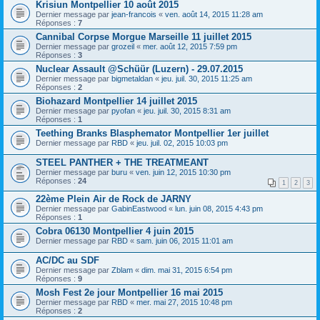
Krisiun Montpellier 10 août 2015
Dernier message par
jean-francois
«
ven. août 14, 2015 11:28 am
Réponses :
7
Cannibal Corpse Morgue Marseille 11 juillet 2015
Dernier message par
grozeil
«
mer. août 12, 2015 7:59 pm
Réponses :
3
Nuclear Assault @Schüür (Luzern) - 29.07.2015
Dernier message par
bigmetaldan
«
jeu. juil. 30, 2015 11:25 am
Réponses :
2
Biohazard Montpellier 14 juillet 2015
Dernier message par
pyofan
«
jeu. juil. 30, 2015 8:31 am
Réponses :
1
Teething Branks Blasphemator Montpellier 1er juillet
Dernier message par
RBD
«
jeu. juil. 02, 2015 10:03 pm
STEEL PANTHER + THE TREATMEANT
Dernier message par
buru
«
ven. juin 12, 2015 10:30 pm
Réponses :
24
1
2
3
22ème Plein Air de Rock de JARNY
Dernier message par
GabinEastwood
«
lun. juin 08, 2015 4:43 pm
Réponses :
1
Cobra 06130 Montpellier 4 juin 2015
Dernier message par
RBD
«
sam. juin 06, 2015 11:01 am
AC/DC au SDF
Dernier message par
Zblam
«
dim. mai 31, 2015 6:54 pm
Réponses :
9
Mosh Fest 2e jour Montpellier 16 mai 2015
Dernier message par
RBD
«
mer. mai 27, 2015 10:48 pm
Réponses :
2