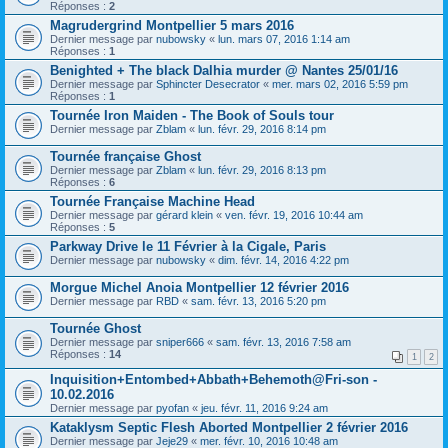
Réponses :
2
Magrudergrind Montpellier 5 mars 2016
Dernier message par
nubowsky
«
lun. mars 07, 2016 1:14 am
Réponses :
1
Benighted + The black Dalhia murder @ Nantes 25/01/16
Dernier message par
Sphincter Desecrator
«
mer. mars 02, 2016 5:59 pm
Réponses :
1
Tournée Iron Maiden - The Book of Souls tour
Dernier message par
Zblam
«
lun. févr. 29, 2016 8:14 pm
Tournée française Ghost
Dernier message par
Zblam
«
lun. févr. 29, 2016 8:13 pm
Réponses :
6
Tournée Française Machine Head
Dernier message par
gérard klein
«
ven. févr. 19, 2016 10:44 am
Réponses :
5
Parkway Drive le 11 Février à la Cigale, Paris
Dernier message par
nubowsky
«
dim. févr. 14, 2016 4:22 pm
Morgue Michel Anoia Montpellier 12 février 2016
Dernier message par
RBD
«
sam. févr. 13, 2016 5:20 pm
Tournée Ghost
Dernier message par
sniper666
«
sam. févr. 13, 2016 7:58 am
Réponses :
14
1
2
Inquisition+Entombed+Abbath+Behemoth@Fri-son -
10.02.2016
Dernier message par
pyofan
«
jeu. févr. 11, 2016 9:24 am
Kataklysm Septic Flesh Aborted Montpellier 2 février 2016
Dernier message par
Jeje29
«
mer. févr. 10, 2016 10:48 am