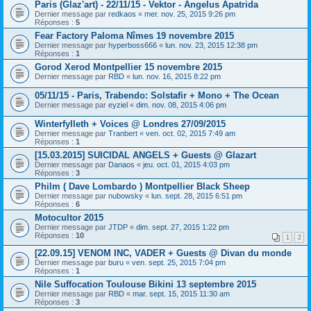
Paris (Glaz'art) - 22/11/15 - Vektor - Angelus Apatrida
Dernier message par
redkaos
«
mer. nov. 25, 2015 9:26 pm
Réponses :
5
Fear Factory Paloma Nîmes 19 novembre 2015
Dernier message par
hyperboss666
«
lun. nov. 23, 2015 12:38 pm
Réponses :
1
Gorod Xerod Montpellier 15 novembre 2015
Dernier message par
RBD
«
lun. nov. 16, 2015 8:22 pm
05/11/15 - Paris, Trabendo: Solstafir + Mono + The Ocean
Dernier message par
eyziel
«
dim. nov. 08, 2015 4:06 pm
Winterfylleth + Voices @ Londres 27/09/2015
Dernier message par
Tranbert
«
ven. oct. 02, 2015 7:49 am
Réponses :
1
[15.03.2015] SUICIDAL ANGELS + Guests @ Glazart
Dernier message par
Danaos
«
jeu. oct. 01, 2015 4:03 pm
Réponses :
3
Philm ( Dave Lombardo ) Montpellier Black Sheep
Dernier message par
nubowsky
«
lun. sept. 28, 2015 6:51 pm
Réponses :
6
Motocultor 2015
Dernier message par
JTDP
«
dim. sept. 27, 2015 1:22 pm
Réponses :
10
1
2
[22.09.15] VENOM INC, VADER + Guests @ Divan du monde
Dernier message par
buru
«
ven. sept. 25, 2015 7:04 pm
Réponses :
1
Nile Suffocation Toulouse Bikini 13 septembre 2015
Dernier message par
RBD
«
mar. sept. 15, 2015 11:30 am
Réponses :
3