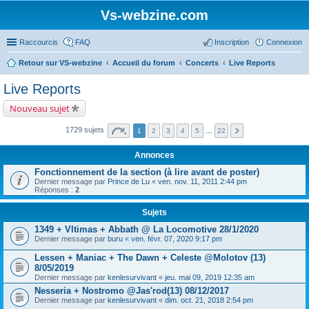
Vs-webzine.com
Raccourcis
FAQ
Inscription
Connexion
Retour sur VS-webzine
Accueil du forum
Concerts
Live Reports
Live Reports
Nouveau sujet
1729 sujets
1
2
3
4
5
…
22
Annonces
Fonctionnement de la section (à lire avant de poster)
Dernier message par
Prince de Lu
«
ven. nov. 11, 2011 2:44 pm
Réponses :
2
Sujets
1349 + Vltimas + Abbath @ La Locomotive 28/1/2020
Dernier message par
buru
«
ven. févr. 07, 2020 9:17 pm
Lessen + Maniac + The Dawn + Celeste @Molotov (13)
8/05/2019
Dernier message par
kenlesurvivant
«
jeu. mai 09, 2019 12:35 am
Nesseria + Nostromo @Jas'rod(13) 08/12/2017
Dernier message par
kenlesurvivant
«
dim. oct. 21, 2018 2:54 pm