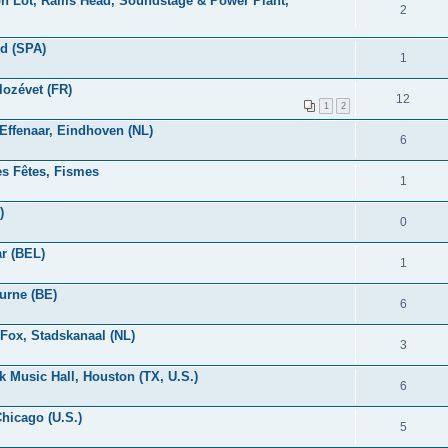
son Lot, Rams Head, Soundstage & Power Plant,
2
id (SPA)
1
lozévet (FR)
12
1
2
 Effenaar, Eindhoven (NL)
6
des Fêtes, Fismes
1
)
0
ar (BEL)
1
urne (BE)
6
 Fox, Stadskanaal (NL)
3
k Music Hall, Houston (TX, U.S.)
6
Chicago (U.S.)
5