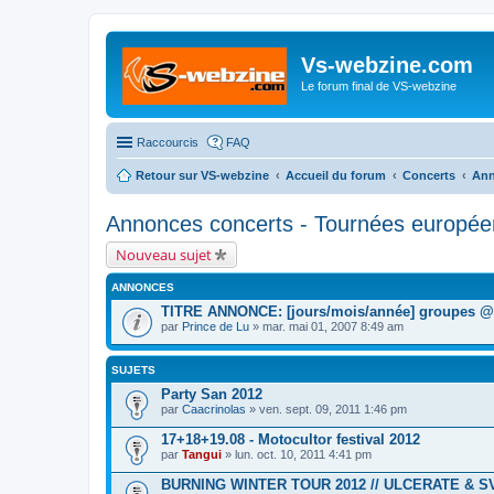
Vs-webzine.com
Le forum final de VS-webzine
Raccourcis
FAQ
Retour sur VS-webzine
Accueil du forum
Concerts
Ann
Annonces concerts - Tournées européen
Nouveau sujet
ANNONCES
TITRE ANNONCE: [jours/mois/année] groupes @ sa
par
Prince de Lu
» mar. mai 01, 2007 8:49 am
SUJETS
Party San 2012
par
Caacrinolas
» ven. sept. 09, 2011 1:46 pm
17+18+19.08 - Motocultor festival 2012
par
Tangui
» lun. oct. 10, 2011 4:41 pm
BURNING WINTER TOUR 2012 // ULCERATE & 