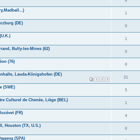
6
,Madball...)
1
ürzburg (DE)
0
(U.K.)
1
rand, Bully-les-Mines (62)
0
éon (76)
0
kenhalle, Lauda-Königshofen (DE)
21
1
2
3
ge (SWE)
5
tre Culturel de Chenée, Liège (BEL)
1
lozévet (FR)
4
l, Houston (TX, U.S.)
0
rtagena (SPA)