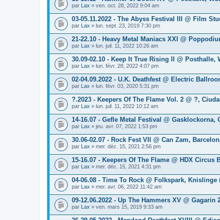
par
Lax
» ven. oct. 28, 2022 9:04 am
03-05.11.2022 - The Abyss Festival III @ Film S
par
Lax
» lun. sept. 23, 2019 7:30 pm
21-22.10 - Heavy Metal Maniacs XXI @ Poppodiu
par
Lax
» lun. juil. 11, 2022 10:26 am
30.09-02.10 - Keep It True Rising II @ Posthalle,
par
Lax
» lun. févr. 28, 2022 4:07 pm
02-04.09.2022 - U.K. Deathfest @ Electric Ballr
par
Lax
» lun. févr. 03, 2020 5:31 pm
?.2023 - Keepers Of The Flame Vol. 2 @ ?, Ciud
par
Lax
» lun. juil. 11, 2022 10:12 am
14-16.07 - Gefle Metal Festival @ Gasklockorna,
par
Lax
» jeu. avr. 07, 2022 1:53 pm
30.06-02.07 - Rock Fest VII @ Can Zam, Barcelo
par
Lax
» mer. déc. 15, 2021 2:56 pm
15-16.07 - Keepers Of The Flame @ HDX Circus 
par
Lax
» mer. déc. 15, 2021 4:31 pm
04-06.08 - Time To Rock @ Folkspark, Knislinge
par
Lax
» mer. avr. 06, 2022 11:42 am
09-12.06.2022 - Up The Hammers XV @ Gagarin 2
par
Lax
» ven. mars 15, 2019 9:33 am