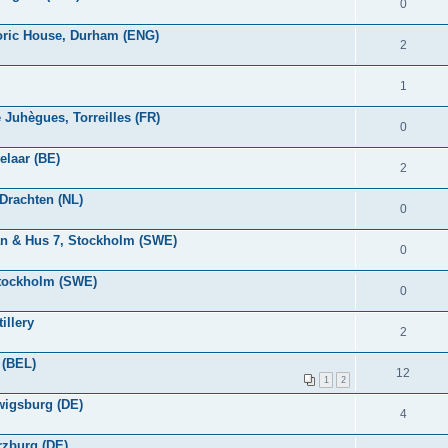
0
toric House, Durham (ENG)
2
1
 Juhègues, Torreilles (FR)
0
elaar (BE)
2
Drachten (NL)
0
an & Hus 7, Stockholm (SWE)
0
Stockholm (SWE)
0
illery
2
 (BEL)
12
1
2
dwigsburg (DE)
4
rzburg (DE)