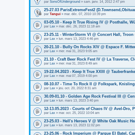
par
SonsOfUnderground
» sam. janv. 14, 2012 2:47 pm
25-27.03 ParisExtremeFest2 (D.Townsend,Obituary
par
Tangui
» mar. déc. 07, 2010 10:39 pm
03-05.10 - Keep It True Rising IV @ Posthalle, W
par
Lax
» mar. déc. 26, 2023 11:18 am
23-25.11 - WinterStorm VI @ Concert Hall, Troon 
par
Lax
» lun. mars 13, 2023 4:46 pm
20-21.10 - Bully On Rocks XIV @ Espace F. Mitter
par
Lax
» mer. mai 31, 2023 9:05 am
21.10 - Craft Beer Rock Fest IV @ La Traverse, Cl
par
Lax
» mer. mai 31, 2023 8:49 am
19-22.04.2023 - Keep It True XXIII @ Tauberfran
par
Lax
» mar. mai 07, 2019 4:00 pm
08-10.07 - Time To Rock II @ Folkspark, Knislin
par
Lax
» jeu. oct. 20, 2022 8:31 am
30.09-01.10 - Golden Age Rock Festival III @ Cen
par
Lax
» lun. mars 13, 2023 3:40 pm
12-13.05.2023 - Courts of Chaos IV @ Avel-Dro, P
par
Lax
» mar. oct. 25, 2022 10:04 am
23-25.03 - Hell's Heroes V @ White Oak Music Hal
par
Lax
» lun. mars 13, 2023 11:02 pm
23-25.06 - Rock Imperium @ Parque El Batel, Ca