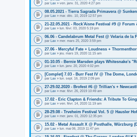
par
Lax
» ven. janv. 31, 2020 4:27 pm
08.05.2021 - Tierra Sagrada Primavera @ Sunken
par
Lax
» mar. déc. 10, 2019 12:57 pm
21-22.05.2021 - Rock'Aisne Festival #9 @ Forum 
par
Lax
» lun. févr. 03, 2020 5:19 pm
06.06 - Candelabrum Metal Fest @ Velaria de la 
par
Lax
» mer. mars 25, 2020 3:59 pm
27.06 - Mercyful Fate + Loudness + Thormenthor
par
Lax
» jeu. mars 19, 2020 11:15 am
01-10.05 - Bernie Marsden plays Whitesnake's "R
par
Lax
» lun. janv. 20, 2020 4:02 pm
[Complet] 7.03 - Burr Fest IV @ The Dome, Londo
par
Lax
» lun. sept. 16, 2019 2:09 pm
27-29.02.2020 - Brofest #6 @ Trillian's + Newcast
par
Lax
» mar. févr. 26, 2019 10:49 am
17.02 - Eric Clapton & Friends: A Tribute To G
par
Lax
» ven. févr. 14, 2020 11:19 am
28-29.08 - Trveheim Festival Vol. 5 @ Hausler H
par
Lax
» mer. janv. 01, 2020 12:35 pm
15.02 - Metal Assault X @ Posthalle, Würzburg (
par
Lax
» lun. mai 06, 2019 11:47 pm
15-16.02 - Finnfest @ The Garage, London (U.K.)