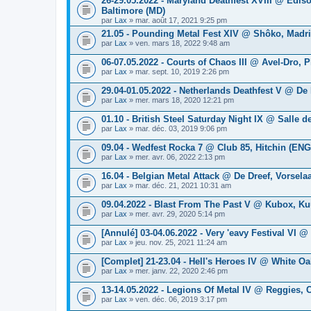
26-29.05.2022 - Maryland Deathfest XVIII @ Edi
Baltimore (MD)
par
Lax
» mar. août 17, 2021 9:25 pm
21.05 - Pounding Metal Fest XIV @ Shôko, Madr
par
Lax
» ven. mars 18, 2022 9:48 am
06-07.05.2022 - Courts of Chaos III @ Avel-Dro, P
par
Lax
» mar. sept. 10, 2019 2:26 pm
29.04-01.05.2022 - Netherlands Deathfest V @ De
par
Lax
» mer. mars 18, 2020 12:21 pm
01.10 - British Steel Saturday Night IX @ Salle 
par
Lax
» mar. déc. 03, 2019 9:06 pm
09.04 - Wedfest Rocka 7 @ Club 85, Hitchin (ENG
par
Lax
» mer. avr. 06, 2022 2:13 pm
16.04 - Belgian Metal Attack @ De Dreef, Vorsela
par
Lax
» mar. déc. 21, 2021 10:31 am
09.04.2022 - Blast From The Past V @ Kubox, Ku
par
Lax
» mer. avr. 29, 2020 5:14 pm
[Annulé] 03-04.06.2022 - Very 'eavy Festival VI @
par
Lax
» jeu. nov. 25, 2021 11:24 am
[Complet] 21-23.04 - Hell's Heroes IV @ White Oa
par
Lax
» mer. janv. 22, 2020 2:46 pm
13-14.05.2022 - Legions Of Metal IV @ Reggies, 
par
Lax
» ven. déc. 06, 2019 3:17 pm