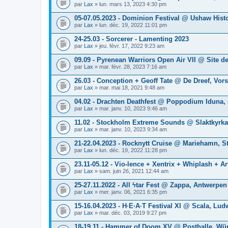
par
Lax
» lun. mars 13, 2023 4:30 pm
05-07.05.2023 - Dominion Festival @ Ushaw His
par
Lax
» lun. déc. 19, 2022 11:01 pm
24-25.03 - Sorcerer - Lamenting 2023
par
Lax
» jeu. févr. 17, 2022 9:23 am
09.09 - Pyrenean Warriors Open Air VII @ Site de
par
Lax
» mar. févr. 28, 2023 7:16 am
26.03 - Conception + Geoff Tate @ De Dreef, Vors
par
Lax
» mar. mai 18, 2021 9:48 am
04.02 - Drachten Deathfest @ Poppodium Iduna, 
par
Lax
» mar. janv. 10, 2023 9:46 am
11.02 - Stockholm Extreme Sounds @ Slaktkyrk
par
Lax
» mar. janv. 10, 2023 9:34 am
21-22.04.2023 - Rocknytt Cruise @ Mariehamn, 
par
Lax
» lun. déc. 19, 2022 11:28 pm
23.11-05.12 - Vio-lence + Xentrix + Whiplash + Art
par
Lax
» sam. juin 26, 2021 12:44 am
25-27.11.2022 - All ϟtar Fest @ Zappa, Antwerpen
par
Lax
» mer. janv. 06, 2021 6:35 pm
15-16.04.2023 - H∙E∙A∙T Festival XI @ Scala, Lu
par
Lax
» mar. déc. 03, 2019 9:27 pm
18-19.11 - Hammer of Doom XV @ Posthalle, Wü