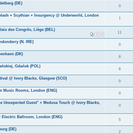
idelberg (DE)
0
hiplash + Scythian + Insurgency @ Underworld, London
1
alais des Congrès, Liège (BEL)
11
1
2
ndonderry (N. IRE)
0
benhavn (DK)
8
dańskiej, Gdańsk (POL)
8
stival @ Ivory Blacks, Glasgow (SCO)
0
ton Music Rooms, London (ENG)
0
The Unexpected Guest" + Medusa Touch @ Ivory Blacks,
0
@ Electric Ballroom, London (ENG)
5
burg (DE)
2