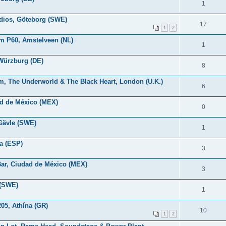
1
tudios, Göteborg (SWE)
17
1
2
m P60, Amstelveen (NL)
1
 Würzburg (DE)
8
oom, The Underworld & The Black Heart, London (U.K.)
6
ad de México (MEX)
0
 Gävle (SWE)
1
na (ESP)
3
Bar, Ciudad de México (MEX)
3
 (SWE)
1
05, Athína (GR)
10
1
2