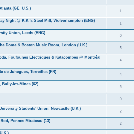
tlanta (GE, U.S.)
1
day Night @ K.K.'s Steel Mill, Wolverhampton (ENG)
1
rsity Union, Leeds (ENG)
0
@ The Dome & Boston Music Room, London (U.K.)
5
 Soda, Foufounes Électriques & Katacombes @ Montréal
4
e de Juhègues, Torreilles (FR)
4
 Bully-les-Mines (62)
5
0
University Students' Union, Newcastle (U.K.)
2
s Rod, Pennes Mirabeau (13)
2
U.K.)