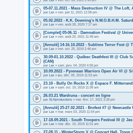
05-07.11.2021 - Mass Destruction IV @ The Loft, A
par
Lax
» ven. juin 11, 2021 12:58 pm
05.02.2022 - K.K. Downing's N.W.O.B.H.M. Satur
par
Lax
» ven. août 28, 2020 7:17 am
[Complet] 05-06.11 - Damnation Festival @ Unive
par
Lax
» ven. août 20, 2021 11:49 am
[Annulé] 14-16.10.2022 - Sublime Terror Fest 
par
Lax
» ven. oct. 25, 2019 2:46 pm
30.09-01.10.2022 - Québec Deathfest III @ Club
(CAN)
par
Lax
» sam. janv. 04, 2020 4:58 pm
10.09.2022 - Pyrenean Warriors Open Air VI @ Sit
par
Lax
» jeu. déc. 05, 2019 11:53 am
23.10 - Bully On Rocks X @ Espace F. Mitterrand,
par
Lax
» sam. oct. 19, 2019 11:06 am
26.03.21 Wardruna - concert en ligne
par
SLHproductions
» mer. févr. 17, 2021 3:28 pm
[Annulé] 25-27.02.2021 - Brofest #7 @ Newcastle 
par
Lax
» mar. mars 03, 2020 11:54 pm
17-18.09.2021 - South Troopers Festival III @ Ja
par
Lax
» mar. déc. 10, 2019 11:01 am
27-28.11 - WinterStorm V @ Concert Hall, Troon (