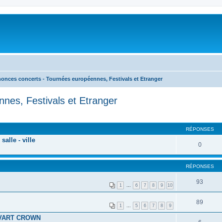
onces concerts - Tournées européennes, Festivals et Etranger
nes, Festivals et Etranger
RÉPONSES
lle - ville
0
RÉPONSES
93
1
…
6
7
8
9
10
89
1
…
5
6
7
8
9
SVART CROWN