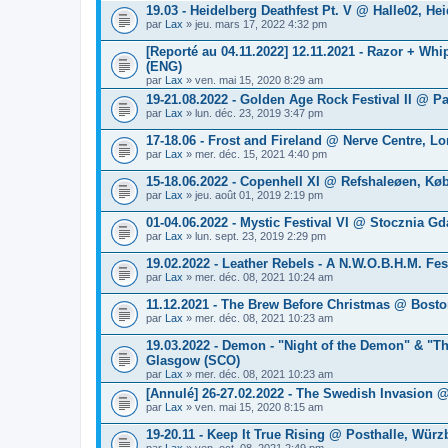
19.03 - Heidelberg Deathfest Pt. V @ Halle02, He
par
Lax
» jeu. mars 17, 2022 4:32 pm
[Reporté au 04.11.2022] 12.11.2021 - Razor + W
(ENG)
par
Lax
» ven. mai 15, 2020 8:29 am
19-21.08.2022 - Golden Age Rock Festival II @ P
par
Lax
» lun. déc. 23, 2019 3:47 pm
17-18.06 - Frost and Fireland @ Nerve Centre, Lo
par
Lax
» mer. déc. 15, 2021 4:40 pm
15-18.06.2022 - Copenhell XI @ Refshaleøen, Kø
par
Lax
» jeu. août 01, 2019 2:19 pm
01-04.06.2022 - Mystic Festival VI @ Stocznia G
par
Lax
» lun. sept. 23, 2019 2:29 pm
19.02.2022 - Leather Rebels - A N.W.O.B.H.M. Fe
par
Lax
» mer. déc. 08, 2021 10:24 am
11.12.2021 - The Brew Before Christmas @ Bos
par
Lax
» mer. déc. 08, 2021 10:23 am
19.03.2022 - Demon - "Night of the Demon" & "
Glasgow (SCO)
par
Lax
» mer. déc. 08, 2021 10:23 am
[Annulé] 26-27.02.2022 - The Swedish Invasion 
par
Lax
» ven. mai 15, 2020 8:15 am
19-20.11 - Keep It True Rising @ Posthalle, Würz
par
Lax
» ven. oct. 08, 2021 2:49 pm