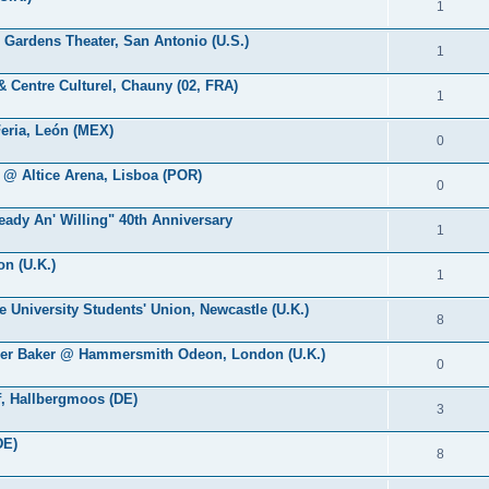
1
 Gardens Theater, San Antonio (U.S.)
1
& Centre Culturel, Chauny (02, FRA)
1
Feria, León (MEX)
0
 @ Altice Arena, Lisboa (POR)
0
eady An' Willing" 40th Anniversary
1
n (U.K.)
1
le University Students' Union, Newcastle (U.K.)
8
inger Baker @ Hammersmith Odeon, London (U.K.)
0
of, Hallbergmoos (DE)
3
DE)
8