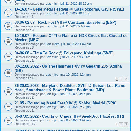
Dernier message par
Lax
«
lun. juil. 11, 2022 10:12 am
14-16.07 - Gefle Metal Festival @ Gasklockorna, Gävle (SWE)
Dernier message par
Lax
«
lun. juil. 11, 2022 10:11 am
Réponses :
1
30.06-02.07 - Rock Fest VII @ Can Zam, Barcelona (ESP)
Dernier message par
Lax
«
lun. juil. 11, 2022 9:50 am
Réponses :
3
15-16.07 - Keepers Of The Flame @ HDX Circus Bar, Ciudad de
México (MEX)
Dernier message par
Lax
«
dim. juil. 10, 2022 1:03 pm
Réponses :
3
04-06.08 - Time To Rock @ Folkspark, Knislinge (SWE)
Dernier message par
Lax
«
lun. juin 27, 2022 9:43 am
Réponses :
1
09-12.06.2022 - Up The Hammers XV @ Gagarin 205, Athína
(GR)
Dernier message par
Lax
«
jeu. mai 19, 2022 3:24 pm
Réponses :
10
1
2
26-29.05.2022 - Maryland Deathfest XVIII @ Edison Lot, Rams
Head, Soundstage & Power Plant, Baltimore (MD)
Dernier message par
Lax
«
jeu. mai 19, 2022 3:14 pm
Réponses :
2
21.05 - Pounding Metal Fest XIV @ Shôko, Madrid (SPA)
Dernier message par
Lax
«
jeu. mai 19, 2022 2:55 pm
Réponses :
1
06-07.05.2022 - Courts of Chaos III @ Avel-Dro, Plozévet (FR)
Dernier message par
Lax
«
jeu. mai 05, 2022 9:44 am
Réponses :
12
1
2