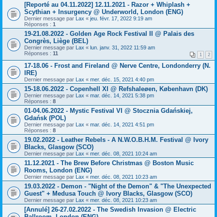
[Reporté au 04.11.2022] 12.11.2021 - Razor + Whiplash +
Scythian + Insurgency @ Underworld, London (ENG)
Dernier message par
Lax
«
jeu. févr. 17, 2022 9:19 am
Réponses :
1
19-21.08.2022 - Golden Age Rock Festival II @ Palais des
Congrès, Liège (BEL)
Dernier message par
Lax
«
lun. janv. 31, 2022 11:59 am
Réponses :
11
1
2
17-18.06 - Frost and Fireland @ Nerve Centre, Londonderry (N.
IRE)
Dernier message par
Lax
«
mer. déc. 15, 2021 4:40 pm
15-18.06.2022 - Copenhell XI @ Refshaleøen, København (DK)
Dernier message par
Lax
«
mar. déc. 14, 2021 5:38 pm
Réponses :
8
01-04.06.2022 - Mystic Festival VI @ Stocznia Gdańskiej,
Gdańsk (POL)
Dernier message par
Lax
«
mar. déc. 14, 2021 4:51 pm
Réponses :
8
19.02.2022 - Leather Rebels - A N.W.O.B.H.M. Festival @ Ivory
Blacks, Glasgow (SCO)
Dernier message par
Lax
«
mer. déc. 08, 2021 10:24 am
11.12.2021 - The Brew Before Christmas @ Boston Music
Rooms, London (ENG)
Dernier message par
Lax
«
mer. déc. 08, 2021 10:23 am
19.03.2022 - Demon - "Night of the Demon" & "The Unexpected
Guest" + Medusa Touch @ Ivory Blacks, Glasgow (SCO)
Dernier message par
Lax
«
mer. déc. 08, 2021 10:23 am
[Annulé] 26-27.02.2022 - The Swedish Invasion @ Electric
Ballroom, London (ENG)