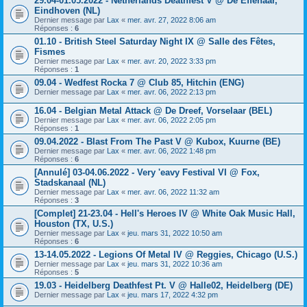
29.04-01.05.2022 - Netherlands Deathfest V @ De Effenaar,
Eindhoven (NL)
Dernier message par
Lax
«
mer. avr. 27, 2022 8:06 am
Réponses :
6
01.10 - British Steel Saturday Night IX @ Salle des Fêtes,
Fismes
Dernier message par
Lax
«
mer. avr. 20, 2022 3:33 pm
Réponses :
1
09.04 - Wedfest Rocka 7 @ Club 85, Hitchin (ENG)
Dernier message par
Lax
«
mer. avr. 06, 2022 2:13 pm
16.04 - Belgian Metal Attack @ De Dreef, Vorselaar (BEL)
Dernier message par
Lax
«
mer. avr. 06, 2022 2:05 pm
Réponses :
1
09.04.2022 - Blast From The Past V @ Kubox, Kuurne (BE)
Dernier message par
Lax
«
mer. avr. 06, 2022 1:48 pm
Réponses :
6
[Annulé] 03-04.06.2022 - Very 'eavy Festival VI @ Fox,
Stadskanaal (NL)
Dernier message par
Lax
«
mer. avr. 06, 2022 11:32 am
Réponses :
3
[Complet] 21-23.04 - Hell's Heroes IV @ White Oak Music Hall,
Houston (TX, U.S.)
Dernier message par
Lax
«
jeu. mars 31, 2022 10:50 am
Réponses :
6
13-14.05.2022 - Legions Of Metal IV @ Reggies, Chicago (U.S.)
Dernier message par
Lax
«
jeu. mars 31, 2022 10:36 am
Réponses :
5
19.03 - Heidelberg Deathfest Pt. V @ Halle02, Heidelberg (DE)
Dernier message par
Lax
«
jeu. mars 17, 2022 4:32 pm