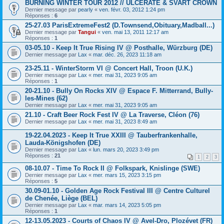
BURNING WINTER TOUR 2012 // ULCERATE & SVART CROWN
Dernier message par
pearly
«
ven. févr. 03, 2012 1:24 pm
Réponses :
6
25-27.03 ParisExtremeFest2 (D.Townsend,Obituary,Madball...)
Dernier message par
Tangui
«
ven. mai 13, 2011 12:17 am
Réponses :
1
03-05.10 - Keep It True Rising IV @ Posthalle, Würzburg (DE)
Dernier message par
Lax
«
mar. déc. 26, 2023 11:18 am
23-25.11 - WinterStorm VI @ Concert Hall, Troon (U.K.)
Dernier message par
Lax
«
mer. mai 31, 2023 9:05 am
Réponses :
1
20-21.10 - Bully On Rocks XIV @ Espace F. Mitterrand, Bully-
les-Mines (62)
Dernier message par
Lax
«
mer. mai 31, 2023 9:05 am
21.10 - Craft Beer Rock Fest IV @ La Traverse, Cléon (76)
Dernier message par
Lax
«
mer. mai 31, 2023 8:49 am
19-22.04.2023 - Keep It True XXIII @ Tauberfrankenhalle,
Lauda-Königshofen (DE)
Dernier message par
Lax
«
lun. mars 20, 2023 3:49 pm
Réponses :
21
1
2
3
08-10.07 - Time To Rock II @ Folkspark, Knislinge (SWE)
Dernier message par
Lax
«
mer. mars 15, 2023 3:15 pm
Réponses :
5
30.09-01.10 - Golden Age Rock Festival III @ Centre Culturel
de Chenée, Liège (BEL)
Dernier message par
Lax
«
mar. mars 14, 2023 5:05 pm
Réponses :
1
12-13.05.2023 - Courts of Chaos IV @ Avel-Dro, Plozévet (FR)