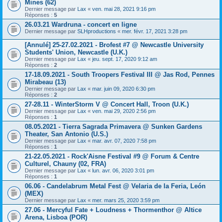
Mines (62)
Dernier message par
Lax
«
ven. mai 28, 2021 9:16 pm
Réponses :
5
26.03.21 Wardruna - concert en ligne
Dernier message par
SLHproductions
«
mer. févr. 17, 2021 3:28 pm
[Annulé] 25-27.02.2021 - Brofest #7 @ Newcastle University
Students' Union, Newcastle (U.K.)
Dernier message par
Lax
«
jeu. sept. 17, 2020 9:12 am
Réponses :
2
17-18.09.2021 - South Troopers Festival III @ Jas Rod, Pennes
Mirabeau (13)
Dernier message par
Lax
«
mar. juin 09, 2020 6:30 pm
Réponses :
2
27-28.11 - WinterStorm V @ Concert Hall, Troon (U.K.)
Dernier message par
Lax
«
ven. mai 29, 2020 2:56 pm
Réponses :
1
08.05.2021 - Tierra Sagrada Primavera @ Sunken Gardens
Theater, San Antonio (U.S.)
Dernier message par
Lax
«
mar. avr. 07, 2020 7:58 pm
Réponses :
1
21-22.05.2021 - Rock'Aisne Festival #9 @ Forum & Centre
Culturel, Chauny (02, FRA)
Dernier message par
Lax
«
lun. avr. 06, 2020 3:01 pm
Réponses :
1
06.06 - Candelabrum Metal Fest @ Velaria de la Feria, León
(MEX)
Dernier message par
Lax
«
mer. mars 25, 2020 3:59 pm
27.06 - Mercyful Fate + Loudness + Thormenthor @ Altice
Arena, Lisboa (POR)