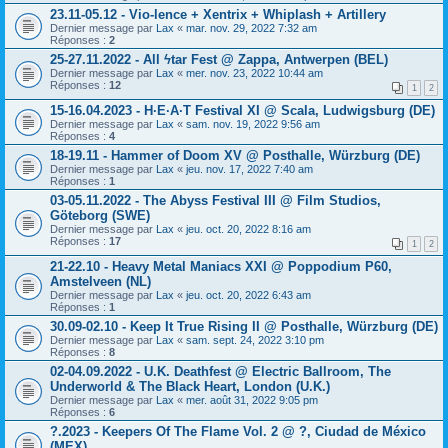
23.11-05.12 - Vio-lence + Xentrix + Whiplash + Artillery
Dernier message par
Lax
«
mar. nov. 29, 2022 7:32 am
Réponses :
2
25-27.11.2022 - All ϟtar Fest @ Zappa, Antwerpen (BEL)
Dernier message par
Lax
«
mer. nov. 23, 2022 10:44 am
Réponses :
12
1
2
15-16.04.2023 - H∙E∙A∙T Festival XI @ Scala, Ludwigsburg (DE)
Dernier message par
Lax
«
sam. nov. 19, 2022 9:56 am
Réponses :
4
18-19.11 - Hammer of Doom XV @ Posthalle, Würzburg (DE)
Dernier message par
Lax
«
jeu. nov. 17, 2022 7:40 am
Réponses :
1
03-05.11.2022 - The Abyss Festival III @ Film Studios,
Göteborg (SWE)
Dernier message par
Lax
«
jeu. oct. 20, 2022 8:16 am
Réponses :
17
1
2
21-22.10 - Heavy Metal Maniacs XXI @ Poppodium P60,
Amstelveen (NL)
Dernier message par
Lax
«
jeu. oct. 20, 2022 6:43 am
Réponses :
1
30.09-02.10 - Keep It True Rising II @ Posthalle, Würzburg (DE)
Dernier message par
Lax
«
sam. sept. 24, 2022 3:10 pm
Réponses :
8
02-04.09.2022 - U.K. Deathfest @ Electric Ballroom, The
Underworld & The Black Heart, London (U.K.)
Dernier message par
Lax
«
mer. août 31, 2022 9:05 pm
Réponses :
6
?.2023 - Keepers Of The Flame Vol. 2 @ ?, Ciudad de México
(MEX)