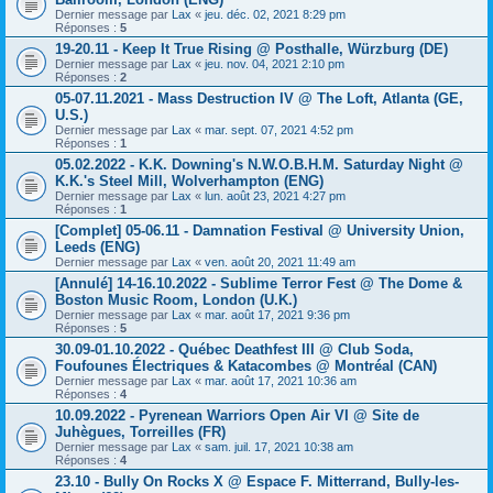
Dernier message par
Lax
«
jeu. déc. 02, 2021 8:29 pm
Réponses :
5
19-20.11 - Keep It True Rising @ Posthalle, Würzburg (DE)
Dernier message par
Lax
«
jeu. nov. 04, 2021 2:10 pm
Réponses :
2
05-07.11.2021 - Mass Destruction IV @ The Loft, Atlanta (GE,
U.S.)
Dernier message par
Lax
«
mar. sept. 07, 2021 4:52 pm
Réponses :
1
05.02.2022 - K.K. Downing's N.W.O.B.H.M. Saturday Night @
K.K.'s Steel Mill, Wolverhampton (ENG)
Dernier message par
Lax
«
lun. août 23, 2021 4:27 pm
Réponses :
1
[Complet] 05-06.11 - Damnation Festival @ University Union,
Leeds (ENG)
Dernier message par
Lax
«
ven. août 20, 2021 11:49 am
[Annulé] 14-16.10.2022 - Sublime Terror Fest @ The Dome &
Boston Music Room, London (U.K.)
Dernier message par
Lax
«
mar. août 17, 2021 9:36 pm
Réponses :
5
30.09-01.10.2022 - Québec Deathfest III @ Club Soda,
Foufounes Électriques & Katacombes @ Montréal (CAN)
Dernier message par
Lax
«
mar. août 17, 2021 10:36 am
Réponses :
4
10.09.2022 - Pyrenean Warriors Open Air VI @ Site de
Juhègues, Torreilles (FR)
Dernier message par
Lax
«
sam. juil. 17, 2021 10:38 am
Réponses :
4
23.10 - Bully On Rocks X @ Espace F. Mitterrand, Bully-les-