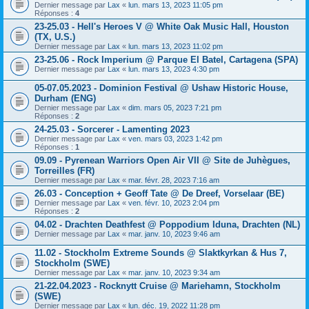
Dernier message par
Lax
«
lun. mars 13, 2023 11:05 pm
Réponses :
4
23-25.03 - Hell's Heroes V @ White Oak Music Hall, Houston
(TX, U.S.)
Dernier message par
Lax
«
lun. mars 13, 2023 11:02 pm
23-25.06 - Rock Imperium @ Parque El Batel, Cartagena (SPA)
Dernier message par
Lax
«
lun. mars 13, 2023 4:30 pm
05-07.05.2023 - Dominion Festival @ Ushaw Historic House,
Durham (ENG)
Dernier message par
Lax
«
dim. mars 05, 2023 7:21 pm
Réponses :
2
24-25.03 - Sorcerer - Lamenting 2023
Dernier message par
Lax
«
ven. mars 03, 2023 1:42 pm
Réponses :
1
09.09 - Pyrenean Warriors Open Air VII @ Site de Juhègues,
Torreilles (FR)
Dernier message par
Lax
«
mar. févr. 28, 2023 7:16 am
26.03 - Conception + Geoff Tate @ De Dreef, Vorselaar (BE)
Dernier message par
Lax
«
ven. févr. 10, 2023 2:04 pm
Réponses :
2
04.02 - Drachten Deathfest @ Poppodium Iduna, Drachten (NL)
Dernier message par
Lax
«
mar. janv. 10, 2023 9:46 am
11.02 - Stockholm Extreme Sounds @ Slaktkyrkan & Hus 7,
Stockholm (SWE)
Dernier message par
Lax
«
mar. janv. 10, 2023 9:34 am
21-22.04.2023 - Rocknytt Cruise @ Mariehamn, Stockholm
(SWE)
Dernier message par
Lax
«
lun. déc. 19, 2022 11:28 pm