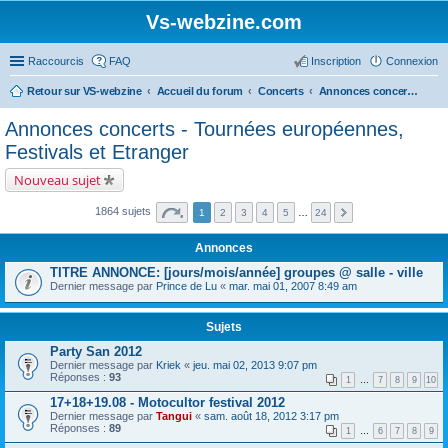
Vs-webzine.com
Raccourcis
FAQ
Inscription
Connexion
Retour sur VS-webzine
Accueil du forum
Concerts
Annonces concerts - Tournées européennes, Festivals et Etranger
Annonces concerts - Tournées européennes,
Festivals et Etranger
Nouveau sujet
1864 sujets
1
2
3
4
5
…
24
Annonces
TITRE ANNONCE: [jours/mois/année] groupes @ salle - ville
Dernier message par
Prince de Lu
«
mar. mai 01, 2007 8:49 am
Sujets
Party San 2012
Dernier message par
Kriek
«
jeu. mai 02, 2013 9:07 pm
Réponses :
93
1
…
7
8
9
10
17+18+19.08 - Motocultor festival 2012
Dernier message par
Tangui
«
sam. août 18, 2012 3:17 pm
Réponses :
89
1
…
6
7
8
9