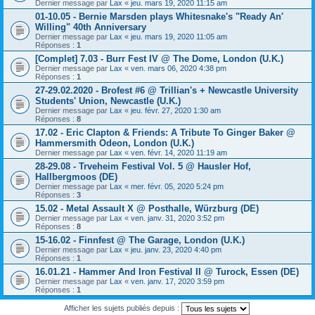
Dernier message par
Lax
«
jeu. mars 19, 2020 11:15 am
01-10.05 - Bernie Marsden plays Whitesnake's "Ready An'
Willing" 40th Anniversary
Dernier message par
Lax
«
jeu. mars 19, 2020 11:05 am
Réponses :
1
[Complet] 7.03 - Burr Fest IV @ The Dome, London (U.K.)
Dernier message par
Lax
«
ven. mars 06, 2020 4:38 pm
Réponses :
1
27-29.02.2020 - Brofest #6 @ Trillian's + Newcastle University
Students' Union, Newcastle (U.K.)
Dernier message par
Lax
«
jeu. févr. 27, 2020 1:30 am
Réponses :
8
17.02 - Eric Clapton & Friends: A Tribute To Ginger Baker @
Hammersmith Odeon, London (U.K.)
Dernier message par
Lax
«
ven. févr. 14, 2020 11:19 am
28-29.08 - Trveheim Festival Vol. 5 @ Hausler Hof,
Hallbergmoos (DE)
Dernier message par
Lax
«
mer. févr. 05, 2020 5:24 pm
Réponses :
3
15.02 - Metal Assault X @ Posthalle, Würzburg (DE)
Dernier message par
Lax
«
ven. janv. 31, 2020 3:52 pm
Réponses :
8
15-16.02 - Finnfest @ The Garage, London (U.K.)
Dernier message par
Lax
«
jeu. janv. 23, 2020 4:40 pm
Réponses :
1
16.01.21 - Hammer And Iron Festival II @ Turock, Essen (DE)
Dernier message par
Lax
«
ven. janv. 17, 2020 3:59 pm
Réponses :
1
Afficher les sujets publiés depuis :