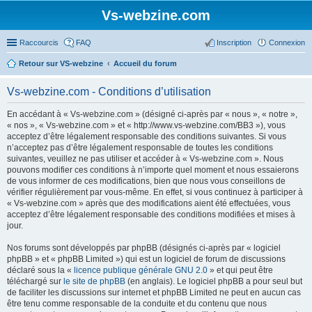
Vs-webzine.com
Raccourcis
FAQ
Inscription
Connexion
Retour sur VS-webzine
Accueil du forum
Vs-webzine.com - Conditions d’utilisation
En accédant à « Vs-webzine.com » (désigné ci-après par « nous », « notre »,
« nos », « Vs-webzine.com » et « http://www.vs-webzine.com/BB3 »), vous
acceptez d’être légalement responsable des conditions suivantes. Si vous
n’acceptez pas d’être légalement responsable de toutes les conditions
suivantes, veuillez ne pas utiliser et accéder à « Vs-webzine.com ». Nous
pouvons modifier ces conditions à n’importe quel moment et nous essaierons
de vous informer de ces modifications, bien que nous vous conseillons de
vérifier régulièrement par vous-même. En effet, si vous continuez à participer à
« Vs-webzine.com » après que des modifications aient été effectuées, vous
acceptez d’être légalement responsable des conditions modifiées et mises à
jour.
Nos forums sont développés par phpBB (désignés ci-après par « logiciel
phpBB » et « phpBB Limited ») qui est un logiciel de forum de discussions
déclaré sous la «
licence publique générale GNU 2.0
» et qui peut être
téléchargé sur
le site de phpBB
(en anglais). Le logiciel phpBB a pour seul but
de faciliter les discussions sur internet et phpBB Limited ne peut en aucun cas
être tenu comme responsable de la conduite et du contenu que nous