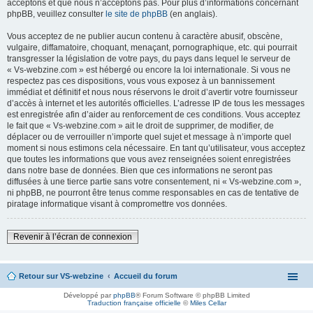
acceptons et que nous n’acceptons pas. Pour plus d’informations concernant
phpBB, veuillez consulter
le site de phpBB
(en anglais).
Vous acceptez de ne publier aucun contenu à caractère abusif, obscène,
vulgaire, diffamatoire, choquant, menaçant, pornographique, etc. qui pourrait
transgresser la législation de votre pays, du pays dans lequel le serveur de
« Vs-webzine.com » est hébergé ou encore la loi internationale. Si vous ne
respectez pas ces dispositions, vous vous exposez à un bannissement
immédiat et définitif et nous nous réservons le droit d’avertir votre fournisseur
d’accès à internet et les autorités officielles. L’adresse IP de tous les messages
est enregistrée afin d’aider au renforcement de ces conditions. Vous acceptez
le fait que « Vs-webzine.com » ait le droit de supprimer, de modifier, de
déplacer ou de verrouiller n’importe quel sujet et message à n’importe quel
moment si nous estimons cela nécessaire. En tant qu’utilisateur, vous acceptez
que toutes les informations que vous avez renseignées soient enregistrées
dans notre base de données. Bien que ces informations ne seront pas
diffusées à une tierce partie sans votre consentement, ni « Vs-webzine.com »,
ni phpBB, ne pourront être tenus comme responsables en cas de tentative de
piratage informatique visant à compromettre vos données.
Revenir à l’écran de connexion
Retour sur VS-webzine
Accueil du forum
Développé par
phpBB
® Forum Software © phpBB Limited
Traduction française officielle
©
Miles Cellar