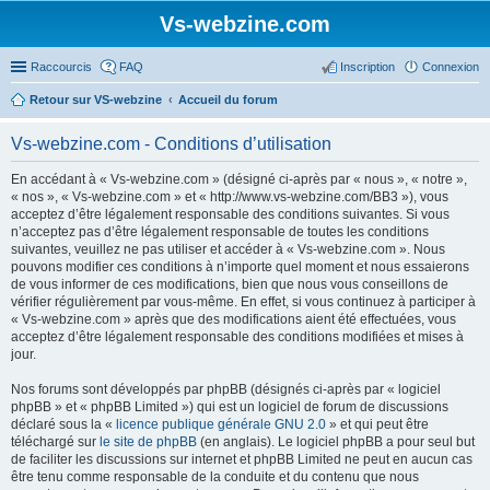
Vs-webzine.com
Raccourcis
FAQ
Inscription
Connexion
Retour sur VS-webzine
Accueil du forum
Vs-webzine.com - Conditions d’utilisation
En accédant à « Vs-webzine.com » (désigné ci-après par « nous », « notre »,
« nos », « Vs-webzine.com » et « http://www.vs-webzine.com/BB3 »), vous
acceptez d’être légalement responsable des conditions suivantes. Si vous
n’acceptez pas d’être légalement responsable de toutes les conditions
suivantes, veuillez ne pas utiliser et accéder à « Vs-webzine.com ». Nous
pouvons modifier ces conditions à n’importe quel moment et nous essaierons
de vous informer de ces modifications, bien que nous vous conseillons de
vérifier régulièrement par vous-même. En effet, si vous continuez à participer à
« Vs-webzine.com » après que des modifications aient été effectuées, vous
acceptez d’être légalement responsable des conditions modifiées et mises à
jour.
Nos forums sont développés par phpBB (désignés ci-après par « logiciel
phpBB » et « phpBB Limited ») qui est un logiciel de forum de discussions
déclaré sous la «
licence publique générale GNU 2.0
» et qui peut être
téléchargé sur
le site de phpBB
(en anglais). Le logiciel phpBB a pour seul but
de faciliter les discussions sur internet et phpBB Limited ne peut en aucun cas
être tenu comme responsable de la conduite et du contenu que nous