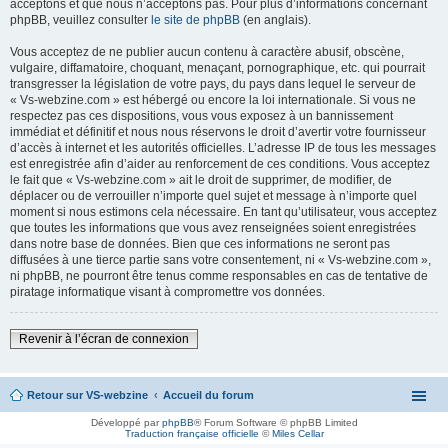
acceptons et que nous n’acceptons pas. Pour plus d’informations concernant
phpBB, veuillez consulter
le site de phpBB
(en anglais).
Vous acceptez de ne publier aucun contenu à caractère abusif, obscène,
vulgaire, diffamatoire, choquant, menaçant, pornographique, etc. qui pourrait
transgresser la législation de votre pays, du pays dans lequel le serveur de
« Vs-webzine.com » est hébergé ou encore la loi internationale. Si vous ne
respectez pas ces dispositions, vous vous exposez à un bannissement
immédiat et définitif et nous nous réservons le droit d’avertir votre fournisseur
d’accès à internet et les autorités officielles. L’adresse IP de tous les messages
est enregistrée afin d’aider au renforcement de ces conditions. Vous acceptez
le fait que « Vs-webzine.com » ait le droit de supprimer, de modifier, de
déplacer ou de verrouiller n’importe quel sujet et message à n’importe quel
moment si nous estimons cela nécessaire. En tant qu’utilisateur, vous acceptez
que toutes les informations que vous avez renseignées soient enregistrées
dans notre base de données. Bien que ces informations ne seront pas
diffusées à une tierce partie sans votre consentement, ni « Vs-webzine.com »,
ni phpBB, ne pourront être tenus comme responsables en cas de tentative de
piratage informatique visant à compromettre vos données.
Revenir à l’écran de connexion
Retour sur VS-webzine
Accueil du forum
Développé par
phpBB
® Forum Software © phpBB Limited
Traduction française officielle
©
Miles Cellar