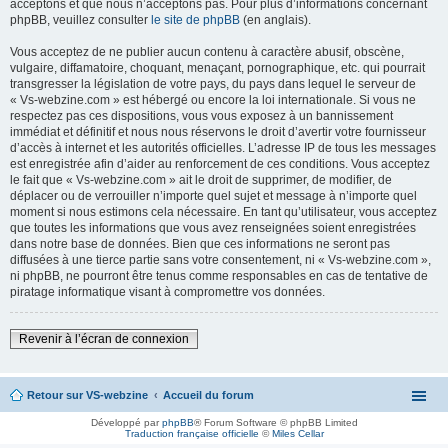
acceptons et que nous n’acceptons pas. Pour plus d’informations concernant
phpBB, veuillez consulter
le site de phpBB
(en anglais).
Vous acceptez de ne publier aucun contenu à caractère abusif, obscène,
vulgaire, diffamatoire, choquant, menaçant, pornographique, etc. qui pourrait
transgresser la législation de votre pays, du pays dans lequel le serveur de
« Vs-webzine.com » est hébergé ou encore la loi internationale. Si vous ne
respectez pas ces dispositions, vous vous exposez à un bannissement
immédiat et définitif et nous nous réservons le droit d’avertir votre fournisseur
d’accès à internet et les autorités officielles. L’adresse IP de tous les messages
est enregistrée afin d’aider au renforcement de ces conditions. Vous acceptez
le fait que « Vs-webzine.com » ait le droit de supprimer, de modifier, de
déplacer ou de verrouiller n’importe quel sujet et message à n’importe quel
moment si nous estimons cela nécessaire. En tant qu’utilisateur, vous acceptez
que toutes les informations que vous avez renseignées soient enregistrées
dans notre base de données. Bien que ces informations ne seront pas
diffusées à une tierce partie sans votre consentement, ni « Vs-webzine.com »,
ni phpBB, ne pourront être tenus comme responsables en cas de tentative de
piratage informatique visant à compromettre vos données.
Revenir à l’écran de connexion
Retour sur VS-webzine
Accueil du forum
Développé par
phpBB
® Forum Software © phpBB Limited
Traduction française officielle
©
Miles Cellar