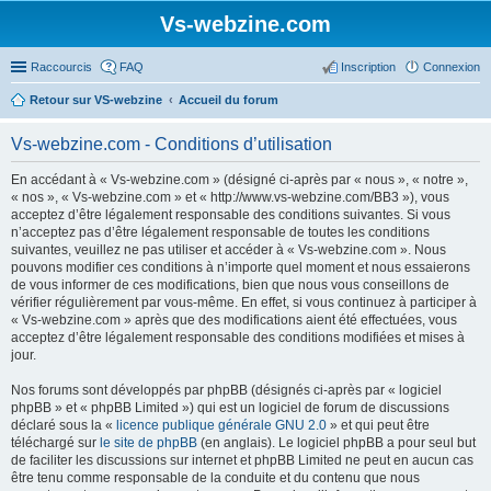
Vs-webzine.com
Raccourcis
FAQ
Inscription
Connexion
Retour sur VS-webzine
Accueil du forum
Vs-webzine.com - Conditions d’utilisation
En accédant à « Vs-webzine.com » (désigné ci-après par « nous », « notre »,
« nos », « Vs-webzine.com » et « http://www.vs-webzine.com/BB3 »), vous
acceptez d’être légalement responsable des conditions suivantes. Si vous
n’acceptez pas d’être légalement responsable de toutes les conditions
suivantes, veuillez ne pas utiliser et accéder à « Vs-webzine.com ». Nous
pouvons modifier ces conditions à n’importe quel moment et nous essaierons
de vous informer de ces modifications, bien que nous vous conseillons de
vérifier régulièrement par vous-même. En effet, si vous continuez à participer à
« Vs-webzine.com » après que des modifications aient été effectuées, vous
acceptez d’être légalement responsable des conditions modifiées et mises à
jour.
Nos forums sont développés par phpBB (désignés ci-après par « logiciel
phpBB » et « phpBB Limited ») qui est un logiciel de forum de discussions
déclaré sous la «
licence publique générale GNU 2.0
» et qui peut être
téléchargé sur
le site de phpBB
(en anglais). Le logiciel phpBB a pour seul but
de faciliter les discussions sur internet et phpBB Limited ne peut en aucun cas
être tenu comme responsable de la conduite et du contenu que nous