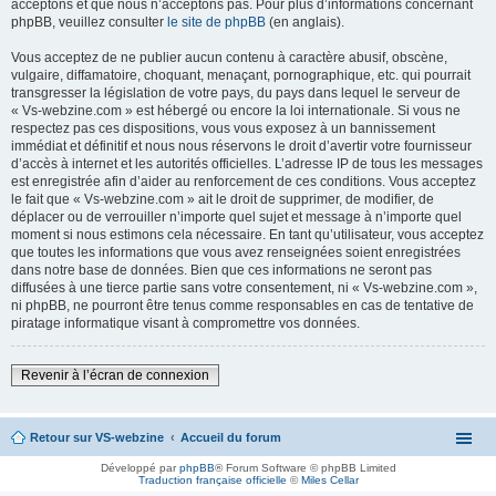
acceptons et que nous n’acceptons pas. Pour plus d’informations concernant
phpBB, veuillez consulter
le site de phpBB
(en anglais).
Vous acceptez de ne publier aucun contenu à caractère abusif, obscène,
vulgaire, diffamatoire, choquant, menaçant, pornographique, etc. qui pourrait
transgresser la législation de votre pays, du pays dans lequel le serveur de
« Vs-webzine.com » est hébergé ou encore la loi internationale. Si vous ne
respectez pas ces dispositions, vous vous exposez à un bannissement
immédiat et définitif et nous nous réservons le droit d’avertir votre fournisseur
d’accès à internet et les autorités officielles. L’adresse IP de tous les messages
est enregistrée afin d’aider au renforcement de ces conditions. Vous acceptez
le fait que « Vs-webzine.com » ait le droit de supprimer, de modifier, de
déplacer ou de verrouiller n’importe quel sujet et message à n’importe quel
moment si nous estimons cela nécessaire. En tant qu’utilisateur, vous acceptez
que toutes les informations que vous avez renseignées soient enregistrées
dans notre base de données. Bien que ces informations ne seront pas
diffusées à une tierce partie sans votre consentement, ni « Vs-webzine.com »,
ni phpBB, ne pourront être tenus comme responsables en cas de tentative de
piratage informatique visant à compromettre vos données.
Revenir à l’écran de connexion
Retour sur VS-webzine
Accueil du forum
Développé par
phpBB
® Forum Software © phpBB Limited
Traduction française officielle
©
Miles Cellar