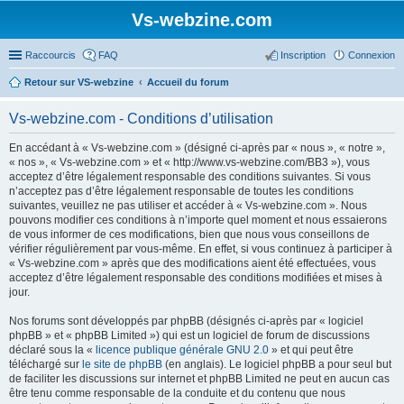
Vs-webzine.com
Raccourcis
FAQ
Inscription
Connexion
Retour sur VS-webzine
Accueil du forum
Vs-webzine.com - Conditions d’utilisation
En accédant à « Vs-webzine.com » (désigné ci-après par « nous », « notre »,
« nos », « Vs-webzine.com » et « http://www.vs-webzine.com/BB3 »), vous
acceptez d’être légalement responsable des conditions suivantes. Si vous
n’acceptez pas d’être légalement responsable de toutes les conditions
suivantes, veuillez ne pas utiliser et accéder à « Vs-webzine.com ». Nous
pouvons modifier ces conditions à n’importe quel moment et nous essaierons
de vous informer de ces modifications, bien que nous vous conseillons de
vérifier régulièrement par vous-même. En effet, si vous continuez à participer à
« Vs-webzine.com » après que des modifications aient été effectuées, vous
acceptez d’être légalement responsable des conditions modifiées et mises à
jour.
Nos forums sont développés par phpBB (désignés ci-après par « logiciel
phpBB » et « phpBB Limited ») qui est un logiciel de forum de discussions
déclaré sous la «
licence publique générale GNU 2.0
» et qui peut être
téléchargé sur
le site de phpBB
(en anglais). Le logiciel phpBB a pour seul but
de faciliter les discussions sur internet et phpBB Limited ne peut en aucun cas
être tenu comme responsable de la conduite et du contenu que nous