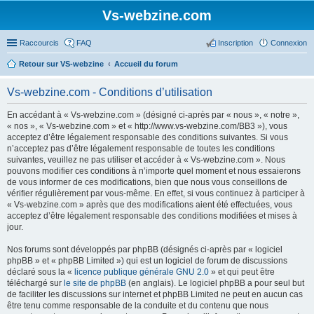
Vs-webzine.com
Raccourcis
FAQ
Inscription
Connexion
Retour sur VS-webzine
Accueil du forum
Vs-webzine.com - Conditions d’utilisation
En accédant à « Vs-webzine.com » (désigné ci-après par « nous », « notre »,
« nos », « Vs-webzine.com » et « http://www.vs-webzine.com/BB3 »), vous
acceptez d’être légalement responsable des conditions suivantes. Si vous
n’acceptez pas d’être légalement responsable de toutes les conditions
suivantes, veuillez ne pas utiliser et accéder à « Vs-webzine.com ». Nous
pouvons modifier ces conditions à n’importe quel moment et nous essaierons
de vous informer de ces modifications, bien que nous vous conseillons de
vérifier régulièrement par vous-même. En effet, si vous continuez à participer à
« Vs-webzine.com » après que des modifications aient été effectuées, vous
acceptez d’être légalement responsable des conditions modifiées et mises à
jour.
Nos forums sont développés par phpBB (désignés ci-après par « logiciel
phpBB » et « phpBB Limited ») qui est un logiciel de forum de discussions
déclaré sous la «
licence publique générale GNU 2.0
» et qui peut être
téléchargé sur
le site de phpBB
(en anglais). Le logiciel phpBB a pour seul but
de faciliter les discussions sur internet et phpBB Limited ne peut en aucun cas
être tenu comme responsable de la conduite et du contenu que nous