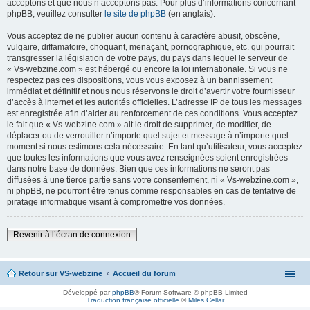
acceptons et que nous n’acceptons pas. Pour plus d’informations concernant
phpBB, veuillez consulter
le site de phpBB
(en anglais).
Vous acceptez de ne publier aucun contenu à caractère abusif, obscène,
vulgaire, diffamatoire, choquant, menaçant, pornographique, etc. qui pourrait
transgresser la législation de votre pays, du pays dans lequel le serveur de
« Vs-webzine.com » est hébergé ou encore la loi internationale. Si vous ne
respectez pas ces dispositions, vous vous exposez à un bannissement
immédiat et définitif et nous nous réservons le droit d’avertir votre fournisseur
d’accès à internet et les autorités officielles. L’adresse IP de tous les messages
est enregistrée afin d’aider au renforcement de ces conditions. Vous acceptez
le fait que « Vs-webzine.com » ait le droit de supprimer, de modifier, de
déplacer ou de verrouiller n’importe quel sujet et message à n’importe quel
moment si nous estimons cela nécessaire. En tant qu’utilisateur, vous acceptez
que toutes les informations que vous avez renseignées soient enregistrées
dans notre base de données. Bien que ces informations ne seront pas
diffusées à une tierce partie sans votre consentement, ni « Vs-webzine.com »,
ni phpBB, ne pourront être tenus comme responsables en cas de tentative de
piratage informatique visant à compromettre vos données.
Revenir à l’écran de connexion
Retour sur VS-webzine
Accueil du forum
Développé par
phpBB
® Forum Software © phpBB Limited
Traduction française officielle
©
Miles Cellar