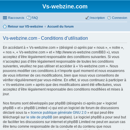
Vs-webzine.com
Raccourcis
FAQ
Inscription
Connexion
Retour sur VS-webzine
Accueil du forum
Vs-webzine.com - Conditions d’utilisation
En accédant à « Vs-webzine.com » (désigné ci-après par « nous », « notre »,
« nos », « Vs-webzine.com » et « http://www.vs-webzine.com/BB3 »), vous
acceptez d’être légalement responsable des conditions suivantes. Si vous
n’acceptez pas d’être légalement responsable de toutes les conditions
suivantes, veuillez ne pas utiliser et accéder à « Vs-webzine.com ». Nous
pouvons modifier ces conditions à n’importe quel moment et nous essaierons
de vous informer de ces modifications, bien que nous vous conseillons de
vérifier régulièrement par vous-même. En effet, si vous continuez à participer à
« Vs-webzine.com » après que des modifications aient été effectuées, vous
acceptez d’être légalement responsable des conditions modifiées et mises à
jour.
Nos forums sont développés par phpBB (désignés ci-après par « logiciel
phpBB » et « phpBB Limited ») qui est un logiciel de forum de discussions
déclaré sous la «
licence publique générale GNU 2.0
» et qui peut être
téléchargé sur
le site de phpBB
(en anglais). Le logiciel phpBB a pour seul but
de faciliter les discussions sur internet et phpBB Limited ne peut en aucun cas
être tenu comme responsable de la conduite et du contenu que nous