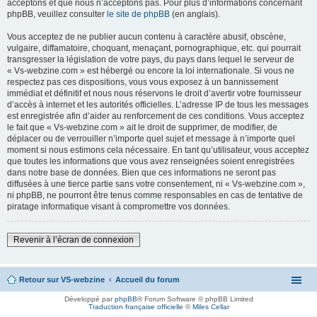
acceptons et que nous n’acceptons pas. Pour plus d’informations concernant
phpBB, veuillez consulter
le site de phpBB
(en anglais).
Vous acceptez de ne publier aucun contenu à caractère abusif, obscène,
vulgaire, diffamatoire, choquant, menaçant, pornographique, etc. qui pourrait
transgresser la législation de votre pays, du pays dans lequel le serveur de
« Vs-webzine.com » est hébergé ou encore la loi internationale. Si vous ne
respectez pas ces dispositions, vous vous exposez à un bannissement
immédiat et définitif et nous nous réservons le droit d’avertir votre fournisseur
d’accès à internet et les autorités officielles. L’adresse IP de tous les messages
est enregistrée afin d’aider au renforcement de ces conditions. Vous acceptez
le fait que « Vs-webzine.com » ait le droit de supprimer, de modifier, de
déplacer ou de verrouiller n’importe quel sujet et message à n’importe quel
moment si nous estimons cela nécessaire. En tant qu’utilisateur, vous acceptez
que toutes les informations que vous avez renseignées soient enregistrées
dans notre base de données. Bien que ces informations ne seront pas
diffusées à une tierce partie sans votre consentement, ni « Vs-webzine.com »,
ni phpBB, ne pourront être tenus comme responsables en cas de tentative de
piratage informatique visant à compromettre vos données.
Revenir à l’écran de connexion
Retour sur VS-webzine
Accueil du forum
Développé par
phpBB
® Forum Software © phpBB Limited
Traduction française officielle
©
Miles Cellar