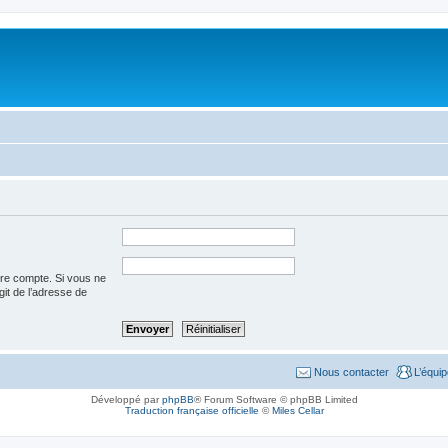
tre compte. Si vous ne
agit de l’adresse de
Nous contacter
L’équi
Développé par
phpBB
® Forum Software © phpBB Limited
Traduction française officielle
©
Miles Cellar