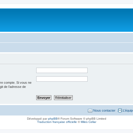
tre compte. Si vous ne
agit de l’adresse de
Nous contacter
L’équi
Développé par
phpBB
® Forum Software © phpBB Limited
Traduction française officielle
©
Miles Cellar