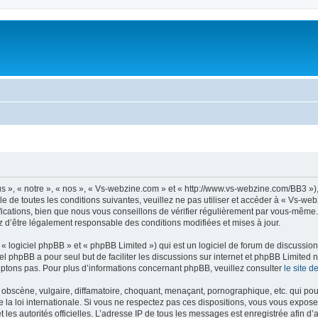
 », « notre », « nos », « Vs-webzine.com » et « http://www.vs-webzine.com/BB3 »)
e de toutes les conditions suivantes, veuillez ne pas utiliser et accéder à « Vs-w
cations, bien que nous vous conseillons de vérifier régulièrement par vous-même. E
z d’être légalement responsable des conditions modifiées et mises à jour.
 logiciel phpBB » et « phpBB Limited ») qui est un logiciel de forum de discussio
iel phpBB a pour seul but de faciliter les discussions sur internet et phpBB Limit
ptons pas. Pour plus d’informations concernant phpBB, veuillez consulter
le site 
obscène, vulgaire, diffamatoire, choquant, menaçant, pornographique, etc. qui pourr
la loi internationale. Si vous ne respectez pas ces dispositions, vous vous expose
 et les autorités officielles. L’adresse IP de tous les messages est enregistrée afin 