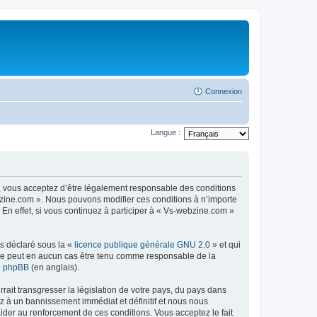
Connexion
Langue :
, vous acceptez d’être légalement responsable des conditions
ebzine.com ». Nous pouvons modifier ces conditions à n’importe
n effet, si vous continuez à participer à « Vs-webzine.com »
ns déclaré sous la «
licence publique générale GNU 2.0
» et qui
ed ne peut en aucun cas être tenu comme responsable de la
de phpBB
(en anglais).
ait transgresser la législation de votre pays, du pays dans
z à un bannissement immédiat et définitif et nous nous
d’aider au renforcement de ces conditions. Vous acceptez le fait