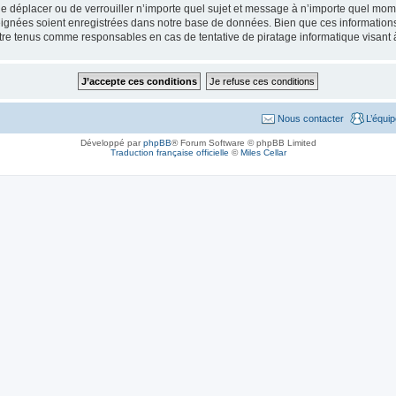
de déplacer ou de verrouiller n’importe quel sujet et message à n’importe quel mome
ignées soient enregistrées dans notre base de données. Bien que ces informations n
tre tenus comme responsables en cas de tentative de piratage informatique visant
Nous contacter
L’équi
Développé par
phpBB
® Forum Software © phpBB Limited
Traduction française officielle
©
Miles Cellar