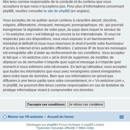
être tenu comme responsable de la conduite et du contenu que nous
acceptons et que nous n’acceptons pas. Pour plus d’informations concernant
phpBB, veuillez consulter
le site de phpBB
(en anglais).
Vous acceptez de ne publier aucun contenu à caractère abusif, obscène,
vulgaire, diffamatoire, choquant, menaçant, pornographique, etc. qui pourrait
transgresser la législation de votre pays, du pays dans lequel le serveur de
« Vs-webzine.com » est hébergé ou encore la loi internationale. Si vous ne
respectez pas ces dispositions, vous vous exposez à un bannissement
immédiat et définitif et nous nous réservons le droit d’avertir votre fournisseur
d’accès à internet et les autorités officielles. L’adresse IP de tous les messages
est enregistrée afin d’aider au renforcement de ces conditions. Vous acceptez
le fait que « Vs-webzine.com » ait le droit de supprimer, de modifier, de
déplacer ou de verrouiller n’importe quel sujet et message à n’importe quel
moment si nous estimons cela nécessaire. En tant qu’utilisateur, vous acceptez
que toutes les informations que vous avez renseignées soient enregistrées
dans notre base de données. Bien que ces informations ne seront pas
diffusées à une tierce partie sans votre consentement, ni « Vs-webzine.com »,
ni phpBB, ne pourront être tenus comme responsables en cas de tentative de
piratage informatique visant à compromettre vos données.
Retour sur VS-webzine
Accueil du forum
Développé par
phpBB
® Forum Software © phpBB Limited
Traduction française officielle
©
Miles Cellar