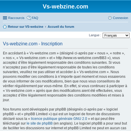
Vs-webzine.com
Raccourcis
FAQ
Connexion
Retour sur VS-webzine
Accueil du forum
Langue :
Vs-webzine.com - Inscription
En accédant à « Vs-webzine.com » (désigné ci-après par « nous », « notre »,
« nos », « Vs-webzine.com » et « http://www.vs-webzine.com/BB3 »), vous
acceptez d’être légalement responsable des conditions suivantes. Si vous
n’acceptez pas d’être légalement responsable de toutes les conditions
suivantes, veuillez ne pas utiliser et accéder à « Vs-webzine.com ». Nous
pouvons modifier ces conditions à n’importe quel moment et nous essaierons
de vous informer de ces modifications, bien que nous vous conseillons de
vérifier régulièrement par vous-même. En effet, si vous continuez à participer à
« Vs-webzine.com » après que des modifications aient été effectuées, vous
acceptez d’être légalement responsable des conditions modifiées et mises à
jour.
Nos forums sont développés par phpBB (désignés ci-après par « logiciel
phpBB » et « phpBB Limited ») qui est un logiciel de forum de discussions
déclaré sous la «
licence publique générale GNU 2.0
» et qui peut être
téléchargé sur
le site de phpBB
(en anglais). Le logiciel phpBB a pour seul but
de faciliter les discussions sur internet et phpBB Limited ne peut en aucun cas