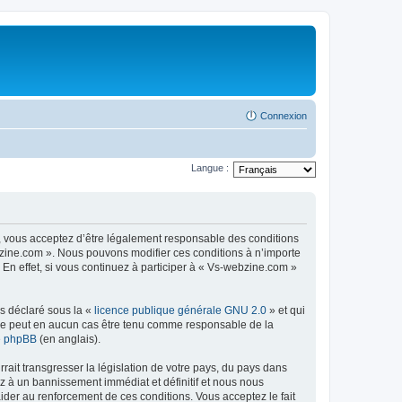
Connexion
Langue :
, vous acceptez d’être légalement responsable des conditions
ebzine.com ». Nous pouvons modifier ces conditions à n’importe
n effet, si vous continuez à participer à « Vs-webzine.com »
ns déclaré sous la «
licence publique générale GNU 2.0
» et qui
ed ne peut en aucun cas être tenu comme responsable de la
de phpBB
(en anglais).
ait transgresser la législation de votre pays, du pays dans
z à un bannissement immédiat et définitif et nous nous
d’aider au renforcement de ces conditions. Vous acceptez le fait