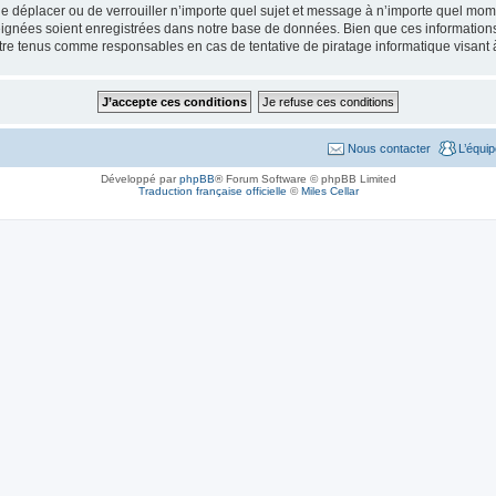
de déplacer ou de verrouiller n’importe quel sujet et message à n’importe quel mome
ignées soient enregistrées dans notre base de données. Bien que ces informations n
tre tenus comme responsables en cas de tentative de piratage informatique visant
Nous contacter
L’équi
Développé par
phpBB
® Forum Software © phpBB Limited
Traduction française officielle
©
Miles Cellar