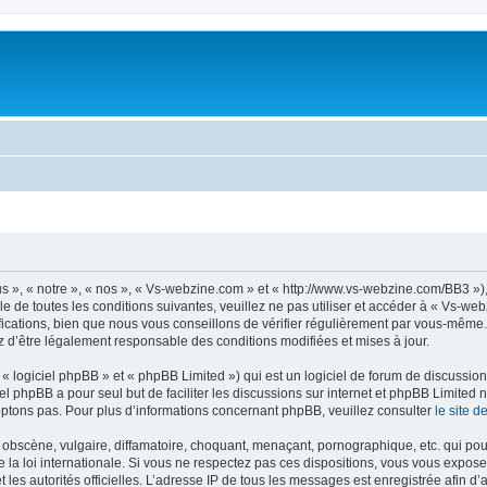
 », « notre », « nos », « Vs-webzine.com » et « http://www.vs-webzine.com/BB3 »)
e de toutes les conditions suivantes, veuillez ne pas utiliser et accéder à « Vs-w
cations, bien que nous vous conseillons de vérifier régulièrement par vous-même. E
z d’être légalement responsable des conditions modifiées et mises à jour.
 logiciel phpBB » et « phpBB Limited ») qui est un logiciel de forum de discussio
iel phpBB a pour seul but de faciliter les discussions sur internet et phpBB Limit
ptons pas. Pour plus d’informations concernant phpBB, veuillez consulter
le site 
obscène, vulgaire, diffamatoire, choquant, menaçant, pornographique, etc. qui pourr
la loi internationale. Si vous ne respectez pas ces dispositions, vous vous expose
 et les autorités officielles. L’adresse IP de tous les messages est enregistrée afin 