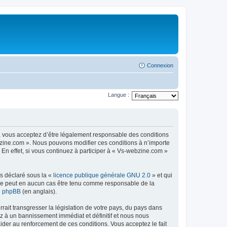
Connexion
Langue :
, vous acceptez d’être légalement responsable des conditions
ebzine.com ». Nous pouvons modifier ces conditions à n’importe
n effet, si vous continuez à participer à « Vs-webzine.com »
ns déclaré sous la «
licence publique générale GNU 2.0
» et qui
ed ne peut en aucun cas être tenu comme responsable de la
de phpBB
(en anglais).
ait transgresser la législation de votre pays, du pays dans
z à un bannissement immédiat et définitif et nous nous
d’aider au renforcement de ces conditions. Vous acceptez le fait