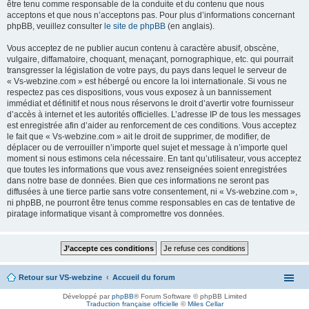
être tenu comme responsable de la conduite et du contenu que nous
acceptons et que nous n’acceptons pas. Pour plus d’informations concernant
phpBB, veuillez consulter
le site de phpBB
(en anglais).
Vous acceptez de ne publier aucun contenu à caractère abusif, obscène,
vulgaire, diffamatoire, choquant, menaçant, pornographique, etc. qui pourrait
transgresser la législation de votre pays, du pays dans lequel le serveur de
« Vs-webzine.com » est hébergé ou encore la loi internationale. Si vous ne
respectez pas ces dispositions, vous vous exposez à un bannissement
immédiat et définitif et nous nous réservons le droit d’avertir votre fournisseur
d’accès à internet et les autorités officielles. L’adresse IP de tous les messages
est enregistrée afin d’aider au renforcement de ces conditions. Vous acceptez
le fait que « Vs-webzine.com » ait le droit de supprimer, de modifier, de
déplacer ou de verrouiller n’importe quel sujet et message à n’importe quel
moment si nous estimons cela nécessaire. En tant qu’utilisateur, vous acceptez
que toutes les informations que vous avez renseignées soient enregistrées
dans notre base de données. Bien que ces informations ne seront pas
diffusées à une tierce partie sans votre consentement, ni « Vs-webzine.com »,
ni phpBB, ne pourront être tenus comme responsables en cas de tentative de
piratage informatique visant à compromettre vos données.
Retour sur VS-webzine
Accueil du forum
Développé par
phpBB
® Forum Software © phpBB Limited
Traduction française officielle
©
Miles Cellar