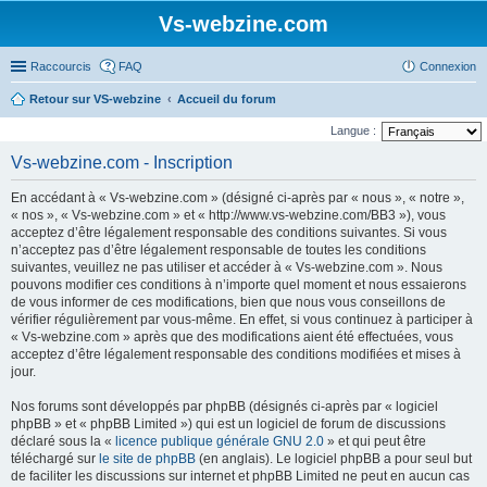
Vs-webzine.com
Raccourcis
FAQ
Connexion
Retour sur VS-webzine
Accueil du forum
Langue :
Vs-webzine.com - Inscription
En accédant à « Vs-webzine.com » (désigné ci-après par « nous », « notre »,
« nos », « Vs-webzine.com » et « http://www.vs-webzine.com/BB3 »), vous
acceptez d’être légalement responsable des conditions suivantes. Si vous
n’acceptez pas d’être légalement responsable de toutes les conditions
suivantes, veuillez ne pas utiliser et accéder à « Vs-webzine.com ». Nous
pouvons modifier ces conditions à n’importe quel moment et nous essaierons
de vous informer de ces modifications, bien que nous vous conseillons de
vérifier régulièrement par vous-même. En effet, si vous continuez à participer à
« Vs-webzine.com » après que des modifications aient été effectuées, vous
acceptez d’être légalement responsable des conditions modifiées et mises à
jour.
Nos forums sont développés par phpBB (désignés ci-après par « logiciel
phpBB » et « phpBB Limited ») qui est un logiciel de forum de discussions
déclaré sous la «
licence publique générale GNU 2.0
» et qui peut être
téléchargé sur
le site de phpBB
(en anglais). Le logiciel phpBB a pour seul but
de faciliter les discussions sur internet et phpBB Limited ne peut en aucun cas