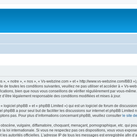
 », « notre », « nos », « Vs-webzine.com » et « http://www.vs-webzine.com/BB3 »)
e de toutes les conditions suivantes, veuillez ne pas utiliser et accéder à « Vs-w
cations, bien que nous vous conseillons de vérifier régulièrement par vous-même. E
z d’être légalement responsable des conditions modifiées et mises à jour.
 logiciel phpBB » et « phpBB Limited ») qui est un logiciel de forum de discussio
iel phpBB a pour seul but de faciliter les discussions sur internet et phpBB Limit
ptons pas. Pour plus d’informations concernant phpBB, veuillez consulter
le site 
obscène, vulgaire, diffamatoire, choquant, menaçant, pornographique, etc. qui pourr
la loi internationale. Si vous ne respectez pas ces dispositions, vous vous expose
 et les autorités officielles. L’adresse IP de tous les messages est enregistrée afin 