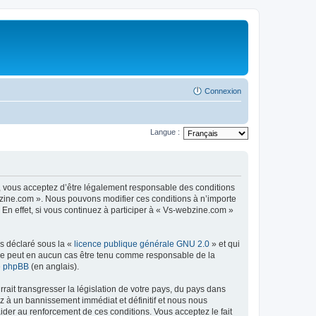
Connexion
Langue :
, vous acceptez d’être légalement responsable des conditions
ebzine.com ». Nous pouvons modifier ces conditions à n’importe
n effet, si vous continuez à participer à « Vs-webzine.com »
ns déclaré sous la «
licence publique générale GNU 2.0
» et qui
ed ne peut en aucun cas être tenu comme responsable de la
de phpBB
(en anglais).
ait transgresser la législation de votre pays, du pays dans
z à un bannissement immédiat et définitif et nous nous
d’aider au renforcement de ces conditions. Vous acceptez le fait