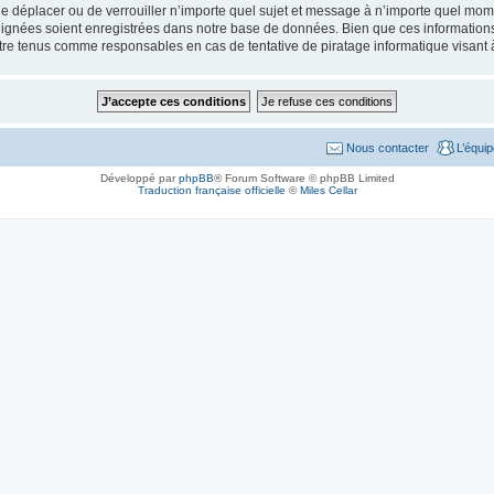
de déplacer ou de verrouiller n’importe quel sujet et message à n’importe quel mome
ignées soient enregistrées dans notre base de données. Bien que ces informations n
tre tenus comme responsables en cas de tentative de piratage informatique visant
Nous contacter
L’équi
Développé par
phpBB
® Forum Software © phpBB Limited
Traduction française officielle
©
Miles Cellar