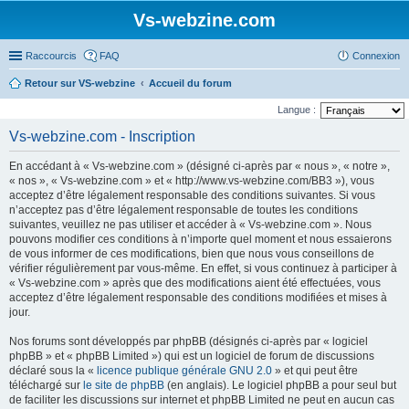
Vs-webzine.com
Raccourcis
FAQ
Connexion
Retour sur VS-webzine
Accueil du forum
Langue :
Vs-webzine.com - Inscription
En accédant à « Vs-webzine.com » (désigné ci-après par « nous », « notre »,
« nos », « Vs-webzine.com » et « http://www.vs-webzine.com/BB3 »), vous
acceptez d’être légalement responsable des conditions suivantes. Si vous
n’acceptez pas d’être légalement responsable de toutes les conditions
suivantes, veuillez ne pas utiliser et accéder à « Vs-webzine.com ». Nous
pouvons modifier ces conditions à n’importe quel moment et nous essaierons
de vous informer de ces modifications, bien que nous vous conseillons de
vérifier régulièrement par vous-même. En effet, si vous continuez à participer à
« Vs-webzine.com » après que des modifications aient été effectuées, vous
acceptez d’être légalement responsable des conditions modifiées et mises à
jour.
Nos forums sont développés par phpBB (désignés ci-après par « logiciel
phpBB » et « phpBB Limited ») qui est un logiciel de forum de discussions
déclaré sous la «
licence publique générale GNU 2.0
» et qui peut être
téléchargé sur
le site de phpBB
(en anglais). Le logiciel phpBB a pour seul but
de faciliter les discussions sur internet et phpBB Limited ne peut en aucun cas