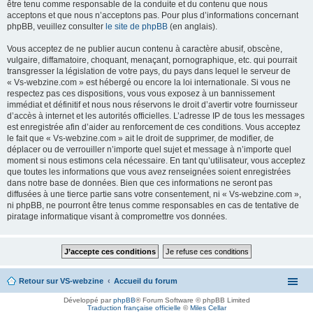
être tenu comme responsable de la conduite et du contenu que nous
acceptons et que nous n’acceptons pas. Pour plus d’informations concernant
phpBB, veuillez consulter
le site de phpBB
(en anglais).
Vous acceptez de ne publier aucun contenu à caractère abusif, obscène,
vulgaire, diffamatoire, choquant, menaçant, pornographique, etc. qui pourrait
transgresser la législation de votre pays, du pays dans lequel le serveur de
« Vs-webzine.com » est hébergé ou encore la loi internationale. Si vous ne
respectez pas ces dispositions, vous vous exposez à un bannissement
immédiat et définitif et nous nous réservons le droit d’avertir votre fournisseur
d’accès à internet et les autorités officielles. L’adresse IP de tous les messages
est enregistrée afin d’aider au renforcement de ces conditions. Vous acceptez
le fait que « Vs-webzine.com » ait le droit de supprimer, de modifier, de
déplacer ou de verrouiller n’importe quel sujet et message à n’importe quel
moment si nous estimons cela nécessaire. En tant qu’utilisateur, vous acceptez
que toutes les informations que vous avez renseignées soient enregistrées
dans notre base de données. Bien que ces informations ne seront pas
diffusées à une tierce partie sans votre consentement, ni « Vs-webzine.com »,
ni phpBB, ne pourront être tenus comme responsables en cas de tentative de
piratage informatique visant à compromettre vos données.
Retour sur VS-webzine
Accueil du forum
Développé par
phpBB
® Forum Software © phpBB Limited
Traduction française officielle
©
Miles Cellar