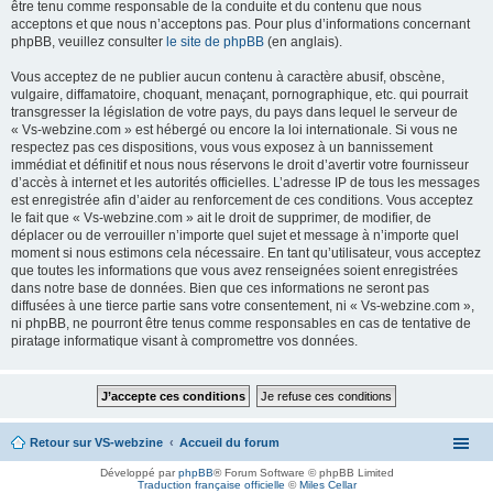
être tenu comme responsable de la conduite et du contenu que nous
acceptons et que nous n’acceptons pas. Pour plus d’informations concernant
phpBB, veuillez consulter
le site de phpBB
(en anglais).
Vous acceptez de ne publier aucun contenu à caractère abusif, obscène,
vulgaire, diffamatoire, choquant, menaçant, pornographique, etc. qui pourrait
transgresser la législation de votre pays, du pays dans lequel le serveur de
« Vs-webzine.com » est hébergé ou encore la loi internationale. Si vous ne
respectez pas ces dispositions, vous vous exposez à un bannissement
immédiat et définitif et nous nous réservons le droit d’avertir votre fournisseur
d’accès à internet et les autorités officielles. L’adresse IP de tous les messages
est enregistrée afin d’aider au renforcement de ces conditions. Vous acceptez
le fait que « Vs-webzine.com » ait le droit de supprimer, de modifier, de
déplacer ou de verrouiller n’importe quel sujet et message à n’importe quel
moment si nous estimons cela nécessaire. En tant qu’utilisateur, vous acceptez
que toutes les informations que vous avez renseignées soient enregistrées
dans notre base de données. Bien que ces informations ne seront pas
diffusées à une tierce partie sans votre consentement, ni « Vs-webzine.com »,
ni phpBB, ne pourront être tenus comme responsables en cas de tentative de
piratage informatique visant à compromettre vos données.
Retour sur VS-webzine
Accueil du forum
Développé par
phpBB
® Forum Software © phpBB Limited
Traduction française officielle
©
Miles Cellar