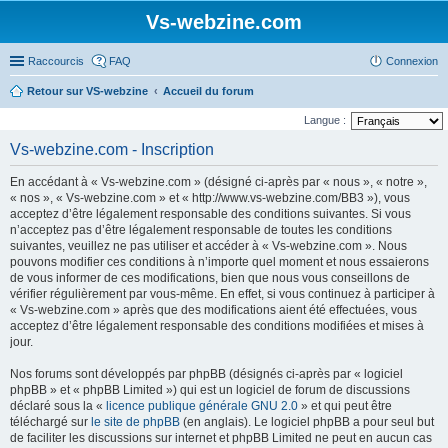
Vs-webzine.com
Raccourcis
FAQ
Connexion
Retour sur VS-webzine
Accueil du forum
Langue :
Vs-webzine.com - Inscription
En accédant à « Vs-webzine.com » (désigné ci-après par « nous », « notre »,
« nos », « Vs-webzine.com » et « http://www.vs-webzine.com/BB3 »), vous
acceptez d’être légalement responsable des conditions suivantes. Si vous
n’acceptez pas d’être légalement responsable de toutes les conditions
suivantes, veuillez ne pas utiliser et accéder à « Vs-webzine.com ». Nous
pouvons modifier ces conditions à n’importe quel moment et nous essaierons
de vous informer de ces modifications, bien que nous vous conseillons de
vérifier régulièrement par vous-même. En effet, si vous continuez à participer à
« Vs-webzine.com » après que des modifications aient été effectuées, vous
acceptez d’être légalement responsable des conditions modifiées et mises à
jour.
Nos forums sont développés par phpBB (désignés ci-après par « logiciel
phpBB » et « phpBB Limited ») qui est un logiciel de forum de discussions
déclaré sous la «
licence publique générale GNU 2.0
» et qui peut être
téléchargé sur
le site de phpBB
(en anglais). Le logiciel phpBB a pour seul but
de faciliter les discussions sur internet et phpBB Limited ne peut en aucun cas