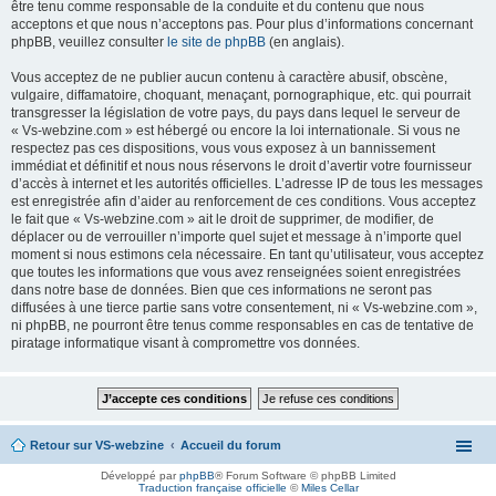
être tenu comme responsable de la conduite et du contenu que nous
acceptons et que nous n’acceptons pas. Pour plus d’informations concernant
phpBB, veuillez consulter
le site de phpBB
(en anglais).
Vous acceptez de ne publier aucun contenu à caractère abusif, obscène,
vulgaire, diffamatoire, choquant, menaçant, pornographique, etc. qui pourrait
transgresser la législation de votre pays, du pays dans lequel le serveur de
« Vs-webzine.com » est hébergé ou encore la loi internationale. Si vous ne
respectez pas ces dispositions, vous vous exposez à un bannissement
immédiat et définitif et nous nous réservons le droit d’avertir votre fournisseur
d’accès à internet et les autorités officielles. L’adresse IP de tous les messages
est enregistrée afin d’aider au renforcement de ces conditions. Vous acceptez
le fait que « Vs-webzine.com » ait le droit de supprimer, de modifier, de
déplacer ou de verrouiller n’importe quel sujet et message à n’importe quel
moment si nous estimons cela nécessaire. En tant qu’utilisateur, vous acceptez
que toutes les informations que vous avez renseignées soient enregistrées
dans notre base de données. Bien que ces informations ne seront pas
diffusées à une tierce partie sans votre consentement, ni « Vs-webzine.com »,
ni phpBB, ne pourront être tenus comme responsables en cas de tentative de
piratage informatique visant à compromettre vos données.
Retour sur VS-webzine
Accueil du forum
Développé par
phpBB
® Forum Software © phpBB Limited
Traduction française officielle
©
Miles Cellar