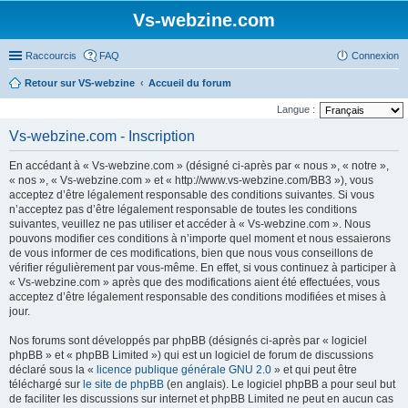
Vs-webzine.com
Raccourcis
FAQ
Connexion
Retour sur VS-webzine
Accueil du forum
Langue :
Vs-webzine.com - Inscription
En accédant à « Vs-webzine.com » (désigné ci-après par « nous », « notre »,
« nos », « Vs-webzine.com » et « http://www.vs-webzine.com/BB3 »), vous
acceptez d’être légalement responsable des conditions suivantes. Si vous
n’acceptez pas d’être légalement responsable de toutes les conditions
suivantes, veuillez ne pas utiliser et accéder à « Vs-webzine.com ». Nous
pouvons modifier ces conditions à n’importe quel moment et nous essaierons
de vous informer de ces modifications, bien que nous vous conseillons de
vérifier régulièrement par vous-même. En effet, si vous continuez à participer à
« Vs-webzine.com » après que des modifications aient été effectuées, vous
acceptez d’être légalement responsable des conditions modifiées et mises à
jour.
Nos forums sont développés par phpBB (désignés ci-après par « logiciel
phpBB » et « phpBB Limited ») qui est un logiciel de forum de discussions
déclaré sous la «
licence publique générale GNU 2.0
» et qui peut être
téléchargé sur
le site de phpBB
(en anglais). Le logiciel phpBB a pour seul but
de faciliter les discussions sur internet et phpBB Limited ne peut en aucun cas