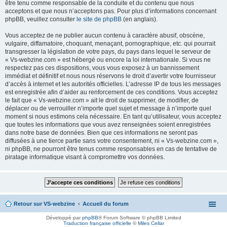
être tenu comme responsable de la conduite et du contenu que nous
acceptons et que nous n’acceptons pas. Pour plus d’informations concernant
phpBB, veuillez consulter
le site de phpBB
(en anglais).
Vous acceptez de ne publier aucun contenu à caractère abusif, obscène,
vulgaire, diffamatoire, choquant, menaçant, pornographique, etc. qui pourrait
transgresser la législation de votre pays, du pays dans lequel le serveur de
« Vs-webzine.com » est hébergé ou encore la loi internationale. Si vous ne
respectez pas ces dispositions, vous vous exposez à un bannissement
immédiat et définitif et nous nous réservons le droit d’avertir votre fournisseur
d’accès à internet et les autorités officielles. L’adresse IP de tous les messages
est enregistrée afin d’aider au renforcement de ces conditions. Vous acceptez
le fait que « Vs-webzine.com » ait le droit de supprimer, de modifier, de
déplacer ou de verrouiller n’importe quel sujet et message à n’importe quel
moment si nous estimons cela nécessaire. En tant qu’utilisateur, vous acceptez
que toutes les informations que vous avez renseignées soient enregistrées
dans notre base de données. Bien que ces informations ne seront pas
diffusées à une tierce partie sans votre consentement, ni « Vs-webzine.com »,
ni phpBB, ne pourront être tenus comme responsables en cas de tentative de
piratage informatique visant à compromettre vos données.
Retour sur VS-webzine
Accueil du forum
Développé par
phpBB
® Forum Software © phpBB Limited
Traduction française officielle
©
Miles Cellar