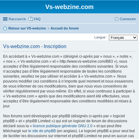
Vs-webzine.com
Raccourcis
FAQ
Connexion
Retour sur VS-webzine
Accueil du forum
Langue :
Vs-webzine.com - Inscription
En accédant à « Vs-webzine.com » (désigné ci-après par « nous », « notre »,
« nos », « Vs-webzine.com » et « http://www.vs-webzine.com/BB3 »), vous
acceptez d’être légalement responsable des conditions suivantes. Si vous
n’acceptez pas d’être légalement responsable de toutes les conditions
suivantes, veuillez ne pas utiliser et accéder à « Vs-webzine.com ». Nous
pouvons modifier ces conditions à n’importe quel moment et nous essaierons
de vous informer de ces modifications, bien que nous vous conseillons de
vérifier régulièrement par vous-même. En effet, si vous continuez à participer à
« Vs-webzine.com » après que des modifications aient été effectuées, vous
acceptez d’être légalement responsable des conditions modifiées et mises à
jour.
Nos forums sont développés par phpBB (désignés ci-après par « logiciel
phpBB » et « phpBB Limited ») qui est un logiciel de forum de discussions
déclaré sous la «
licence publique générale GNU 2.0
» et qui peut être
téléchargé sur
le site de phpBB
(en anglais). Le logiciel phpBB a pour seul but
de faciliter les discussions sur internet et phpBB Limited ne peut en aucun cas