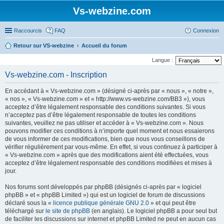
Vs-webzine.com
Raccourcis
FAQ
Connexion
Retour sur VS-webzine
Accueil du forum
Langue :
Vs-webzine.com - Inscription
En accédant à « Vs-webzine.com » (désigné ci-après par « nous », « notre »,
« nos », « Vs-webzine.com » et « http://www.vs-webzine.com/BB3 »), vous
acceptez d’être légalement responsable des conditions suivantes. Si vous
n’acceptez pas d’être légalement responsable de toutes les conditions
suivantes, veuillez ne pas utiliser et accéder à « Vs-webzine.com ». Nous
pouvons modifier ces conditions à n’importe quel moment et nous essaierons
de vous informer de ces modifications, bien que nous vous conseillons de
vérifier régulièrement par vous-même. En effet, si vous continuez à participer à
« Vs-webzine.com » après que des modifications aient été effectuées, vous
acceptez d’être légalement responsable des conditions modifiées et mises à
jour.
Nos forums sont développés par phpBB (désignés ci-après par « logiciel
phpBB » et « phpBB Limited ») qui est un logiciel de forum de discussions
déclaré sous la «
licence publique générale GNU 2.0
» et qui peut être
téléchargé sur
le site de phpBB
(en anglais). Le logiciel phpBB a pour seul but
de faciliter les discussions sur internet et phpBB Limited ne peut en aucun cas