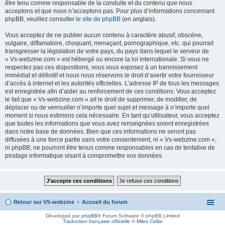
être tenu comme responsable de la conduite et du contenu que nous
acceptons et que nous n’acceptons pas. Pour plus d’informations concernant
phpBB, veuillez consulter
le site de phpBB
(en anglais).
Vous acceptez de ne publier aucun contenu à caractère abusif, obscène,
vulgaire, diffamatoire, choquant, menaçant, pornographique, etc. qui pourrait
transgresser la législation de votre pays, du pays dans lequel le serveur de
« Vs-webzine.com » est hébergé ou encore la loi internationale. Si vous ne
respectez pas ces dispositions, vous vous exposez à un bannissement
immédiat et définitif et nous nous réservons le droit d’avertir votre fournisseur
d’accès à internet et les autorités officielles. L’adresse IP de tous les messages
est enregistrée afin d’aider au renforcement de ces conditions. Vous acceptez
le fait que « Vs-webzine.com » ait le droit de supprimer, de modifier, de
déplacer ou de verrouiller n’importe quel sujet et message à n’importe quel
moment si nous estimons cela nécessaire. En tant qu’utilisateur, vous acceptez
que toutes les informations que vous avez renseignées soient enregistrées
dans notre base de données. Bien que ces informations ne seront pas
diffusées à une tierce partie sans votre consentement, ni « Vs-webzine.com »,
ni phpBB, ne pourront être tenus comme responsables en cas de tentative de
piratage informatique visant à compromettre vos données.
Retour sur VS-webzine
Accueil du forum
Développé par
phpBB
® Forum Software © phpBB Limited
Traduction française officielle
©
Miles Cellar