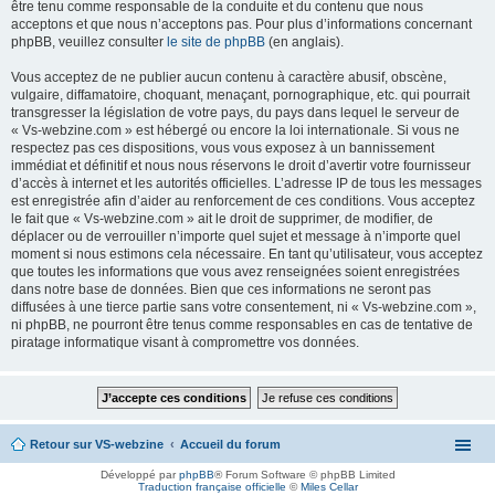
être tenu comme responsable de la conduite et du contenu que nous
acceptons et que nous n’acceptons pas. Pour plus d’informations concernant
phpBB, veuillez consulter
le site de phpBB
(en anglais).
Vous acceptez de ne publier aucun contenu à caractère abusif, obscène,
vulgaire, diffamatoire, choquant, menaçant, pornographique, etc. qui pourrait
transgresser la législation de votre pays, du pays dans lequel le serveur de
« Vs-webzine.com » est hébergé ou encore la loi internationale. Si vous ne
respectez pas ces dispositions, vous vous exposez à un bannissement
immédiat et définitif et nous nous réservons le droit d’avertir votre fournisseur
d’accès à internet et les autorités officielles. L’adresse IP de tous les messages
est enregistrée afin d’aider au renforcement de ces conditions. Vous acceptez
le fait que « Vs-webzine.com » ait le droit de supprimer, de modifier, de
déplacer ou de verrouiller n’importe quel sujet et message à n’importe quel
moment si nous estimons cela nécessaire. En tant qu’utilisateur, vous acceptez
que toutes les informations que vous avez renseignées soient enregistrées
dans notre base de données. Bien que ces informations ne seront pas
diffusées à une tierce partie sans votre consentement, ni « Vs-webzine.com »,
ni phpBB, ne pourront être tenus comme responsables en cas de tentative de
piratage informatique visant à compromettre vos données.
Retour sur VS-webzine
Accueil du forum
Développé par
phpBB
® Forum Software © phpBB Limited
Traduction française officielle
©
Miles Cellar