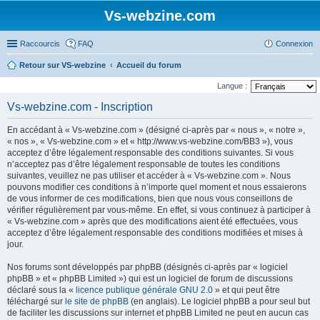
Vs-webzine.com
Raccourcis
FAQ
Connexion
Retour sur VS-webzine
Accueil du forum
Langue :
Vs-webzine.com - Inscription
En accédant à « Vs-webzine.com » (désigné ci-après par « nous », « notre »,
« nos », « Vs-webzine.com » et « http://www.vs-webzine.com/BB3 »), vous
acceptez d’être légalement responsable des conditions suivantes. Si vous
n’acceptez pas d’être légalement responsable de toutes les conditions
suivantes, veuillez ne pas utiliser et accéder à « Vs-webzine.com ». Nous
pouvons modifier ces conditions à n’importe quel moment et nous essaierons
de vous informer de ces modifications, bien que nous vous conseillons de
vérifier régulièrement par vous-même. En effet, si vous continuez à participer à
« Vs-webzine.com » après que des modifications aient été effectuées, vous
acceptez d’être légalement responsable des conditions modifiées et mises à
jour.
Nos forums sont développés par phpBB (désignés ci-après par « logiciel
phpBB » et « phpBB Limited ») qui est un logiciel de forum de discussions
déclaré sous la «
licence publique générale GNU 2.0
» et qui peut être
téléchargé sur
le site de phpBB
(en anglais). Le logiciel phpBB a pour seul but
de faciliter les discussions sur internet et phpBB Limited ne peut en aucun cas