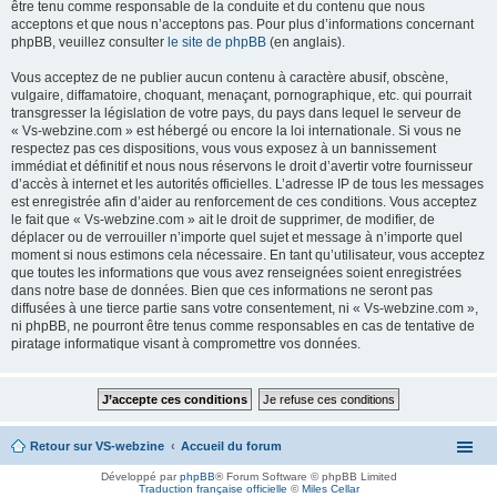
être tenu comme responsable de la conduite et du contenu que nous
acceptons et que nous n’acceptons pas. Pour plus d’informations concernant
phpBB, veuillez consulter
le site de phpBB
(en anglais).
Vous acceptez de ne publier aucun contenu à caractère abusif, obscène,
vulgaire, diffamatoire, choquant, menaçant, pornographique, etc. qui pourrait
transgresser la législation de votre pays, du pays dans lequel le serveur de
« Vs-webzine.com » est hébergé ou encore la loi internationale. Si vous ne
respectez pas ces dispositions, vous vous exposez à un bannissement
immédiat et définitif et nous nous réservons le droit d’avertir votre fournisseur
d’accès à internet et les autorités officielles. L’adresse IP de tous les messages
est enregistrée afin d’aider au renforcement de ces conditions. Vous acceptez
le fait que « Vs-webzine.com » ait le droit de supprimer, de modifier, de
déplacer ou de verrouiller n’importe quel sujet et message à n’importe quel
moment si nous estimons cela nécessaire. En tant qu’utilisateur, vous acceptez
que toutes les informations que vous avez renseignées soient enregistrées
dans notre base de données. Bien que ces informations ne seront pas
diffusées à une tierce partie sans votre consentement, ni « Vs-webzine.com »,
ni phpBB, ne pourront être tenus comme responsables en cas de tentative de
piratage informatique visant à compromettre vos données.
Retour sur VS-webzine
Accueil du forum
Développé par
phpBB
® Forum Software © phpBB Limited
Traduction française officielle
©
Miles Cellar