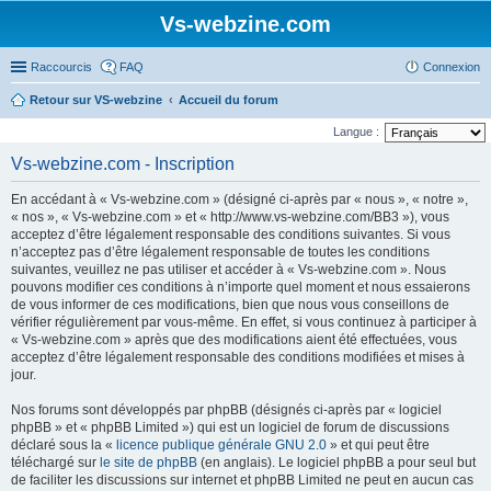
Vs-webzine.com
Raccourcis
FAQ
Connexion
Retour sur VS-webzine
Accueil du forum
Langue :
Vs-webzine.com - Inscription
En accédant à « Vs-webzine.com » (désigné ci-après par « nous », « notre »,
« nos », « Vs-webzine.com » et « http://www.vs-webzine.com/BB3 »), vous
acceptez d’être légalement responsable des conditions suivantes. Si vous
n’acceptez pas d’être légalement responsable de toutes les conditions
suivantes, veuillez ne pas utiliser et accéder à « Vs-webzine.com ». Nous
pouvons modifier ces conditions à n’importe quel moment et nous essaierons
de vous informer de ces modifications, bien que nous vous conseillons de
vérifier régulièrement par vous-même. En effet, si vous continuez à participer à
« Vs-webzine.com » après que des modifications aient été effectuées, vous
acceptez d’être légalement responsable des conditions modifiées et mises à
jour.
Nos forums sont développés par phpBB (désignés ci-après par « logiciel
phpBB » et « phpBB Limited ») qui est un logiciel de forum de discussions
déclaré sous la «
licence publique générale GNU 2.0
» et qui peut être
téléchargé sur
le site de phpBB
(en anglais). Le logiciel phpBB a pour seul but
de faciliter les discussions sur internet et phpBB Limited ne peut en aucun cas